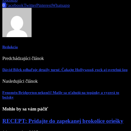
0
Facebook
Twitter
Pinterest
Whatsapp
Redakcia
Predchádzajúci článok
Dávid Bílek odhaľuje detaily turné. Čakajte Hollywood, rock aj svetelnú šou
Nasledujúci článok
Fenomén Bridgerton nekončí! Mašle sa sťahujú na topánky a vyzerá to
božsky
Mohlo by sa vám páčiť
RECEPT: Pridajte do zapekanej brokolice oriešky