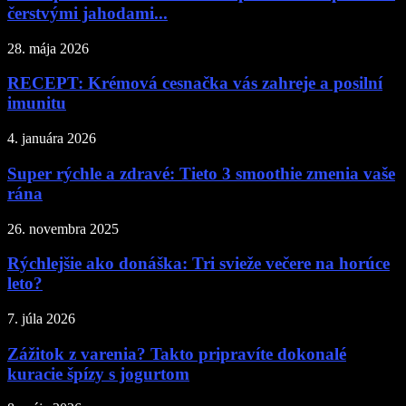
čerstvými jahodami...
28. mája 2026
RECEPT: Krémová cesnačka vás zahreje a posilní
imunitu
4. januára 2026
Super rýchle a zdravé: Tieto 3 smoothie zmenia vaše
rána
26. novembra 2025
Rýchlejšie ako donáška: Tri svieže večere na horúce
leto?
7. júla 2026
Zážitok z varenia? Takto pripravíte dokonalé
kuracie špízy s jogurtom