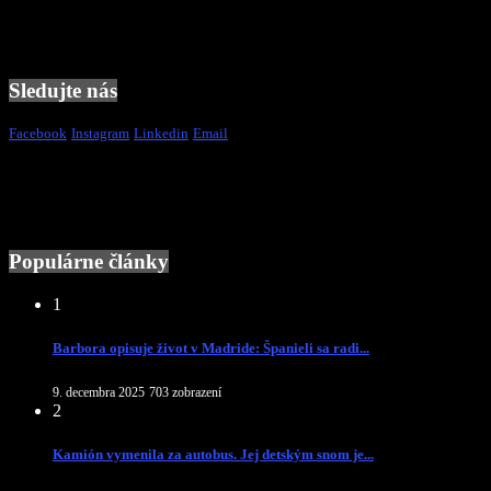
Sledujte nás
Facebook
Instagram
Linkedin
Email
Populárne články
1
Barbora opisuje život v Madride: Španieli sa radi...
9. decembra 2025
703 zobrazení
2
Kamión vymenila za autobus. Jej detským snom je...