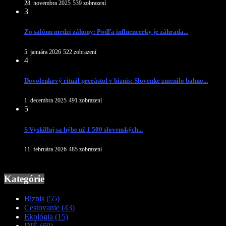
28. novembra 2025
539 zobrazení
3
Zo salónu medzi záhony: Podľa influencerky je záhrada...
5. januára 2026
522 zobrazení
4
Dovolenkový rituál prerástol v biznis: Slovenke zmenilo bahno...
1. decembra 2025
491 zobrazení
5
S Vyskilluj sa hýbe už 1 500 slovenských...
11. februára 2026
485 zobrazení
Kategórie
Biznis
(55)
Cestovanie
(43)
Ekológia
(15)
INÉ
(69)