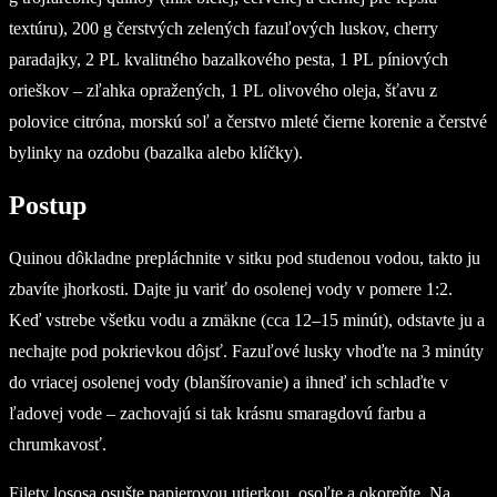
textúru), 200 g čerstvých zelených fazuľových luskov, cherry
paradajky, 2 PL kvalitného bazalkového pesta, 1 PL píniových
orieškov – zľahka opražených, 1 PL olivového oleja, šťavu z
polovice citróna, morskú soľ a čerstvo mleté čierne korenie a čerstvé
bylinky na ozdobu (bazalka alebo klíčky).
Postup
Quinou dôkladne prepláchnite v sitku pod studenou vodou, takto ju
zbavíte jhorkosti. Dajte ju variť do osolenej vody v pomere 1:2.
Keď vstrebe všetku vodu a zmäkne (cca 12–15 minút), odstavte ju a
nechajte pod pokrievkou dôjsť. Fazuľové lusky vhoďte na 3 minúty
do vriacej osolenej vody (blanšírovanie) a ihneď ich schlaďte v
ľadovej vode – zachovajú si tak krásnu smaragdovú farbu a
chrumkavosť.
Filety lososa osušte papierovou utierkou, osoľte a okoreňte. Na