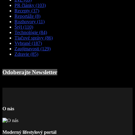
PR články
(103)
Recepty
(37)
Reportáže
(8)
Rozhovory
(11)
Štýl
(110)
Technológie
(84)
Tlačové správy
(86)
Vybrané
(187)
Zaujímavosti
(129)
Zdravie
(85)
Odoberajte Newsletter
O nás
Moderný lifestylový portál