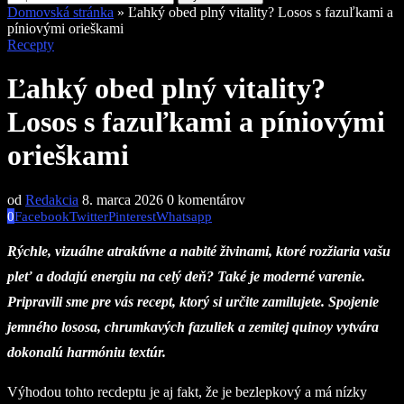
Domovská stránka
»
Ľahký obed plný vitality? Losos s fazuľkami a
píniovými orieškami
Recepty
Ľahký obed plný vitality?
Losos s fazuľkami a píniovými
orieškami
od
Redakcia
8. marca 2026
0 komentárov
0
Facebook
Twitter
Pinterest
Whatsapp
Rýchle, vizuálne atraktívne a nabité živinami, ktoré rozžiaria vašu
pleť a dodajú energiu na celý deň? Také je moderné varenie.
Pripravili sme pre vás recept, ktorý si určite zamilujete. Spojenie
jemného lososa, chrumkavých fazuliek a zemitej quinoy vytvára
dokonalú harmóniu textúr.
Výhodou tohto recdeptu je aj fakt, že je bezlepkový a má nízky