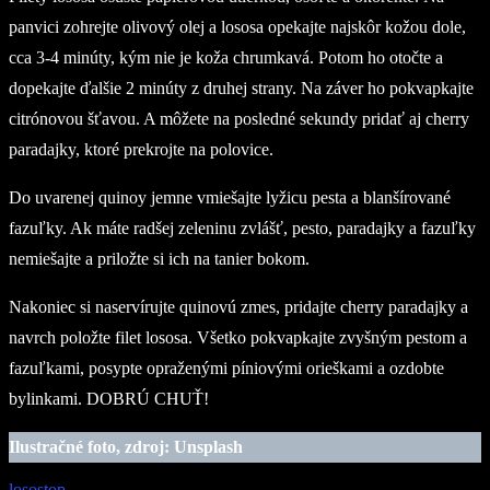
panvici zohrejte olivový olej a lososa opekajte najskôr kožou dole,
cca 3-4 minúty, kým nie je koža chrumkavá. Potom ho otočte a
dopekajte ďalšie 2 minúty z druhej strany. Na záver ho pokvapkajte
citrónovou šťavou. A môžete na posledné sekundy pridať aj cherry
paradajky, ktoré prekrojte na polovice.
Do uvarenej quinoy jemne vmiešajte lyžicu pesta a blanšírované
fazuľky. Ak máte radšej zeleninu zvlášť, pesto, paradajky a fazuľky
nemiešajte a priložte si ich na tanier bokom.
Nakoniec si naservírujte quinovú zmes, pridajte cherry paradajky a
navrch položte filet lososa. Všetko pokvapkajte zvyšným pestom a
fazuľkami, posypte opraženými píniovými orieškami a ozdobte
bylinkami. DOBRÚ CHUŤ!
Ilustračné foto, zdroj: Unsplash
losos
top