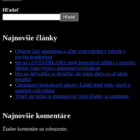
Hľadať
Hľadať
Najnovšie články
Objavte čaro glampingu a užite si dovolenku v prírode s
novým komfortom
dm na LOVESTREAM-e spojí festivalové zážitky s osvetou:
Mužov čaká výzva s tehotenským bruškom
Hra na skrývačku sa skončila, ale jedno dieťa sa už nikdy
nenašlo!
Chrumkavé brokolicové placky: Ľahké letné jedlo, ktoré si
zamiluje celá rodina
Trpieť pre krásu je minulosťou! Tieto šľapky si zamilujete
Najnovšie komentáre
Žiadne komentáre na zobrazenie.