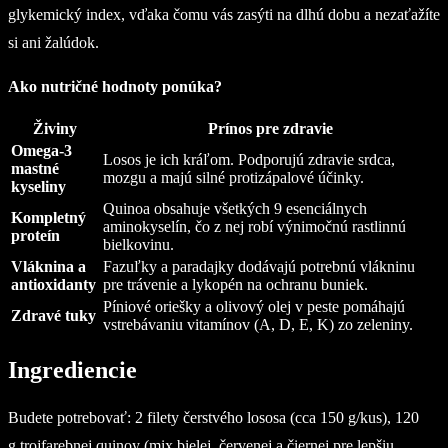
glykemický index, vďaka čomu vás zasýti na dlhú dobu a nezaťažíte
si ani žalúdok.
Ako nutričné hodnoty ponúka?
Živiny
Prínos pre zdravie
Omega-3
Losos je ich kráľom. Podporujú zdravie srdca,
mastné
mozgu a majú silné protizápalové účinky.
kyseliny
Quinoa obsahuje všetkých 9 esenciálnych
Kompletný
aminokyselín, čo z nej robí výnimočnú rastlinnú
proteín
bielkovinu.
Vláknina a
Fazuľky a paradajky dodávajú potrebnú vlákninu
antioxidanty
pre trávenie a lykopén na ochranu buniek.
Píniové oriešky a olivový olej v peste pomáhajú
Zdravé tuky
vstrebávaniu vitamínov (A, D, E, K) zo zeleniny.
Ingrediencie
Budete potrebovať: 2 filety čerstvého lososa (cca 150 g/kus), 120
g trojfarebnej quinoy (mix bielej, červenej a čiernej pre lepšiu