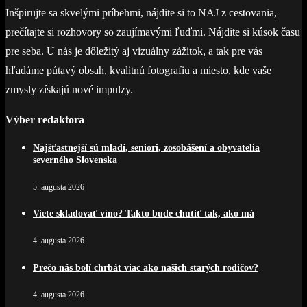
Inšpirujte sa skvelými príbehmi, nájdite si to NAJ z cestovania,
prečítajte si rozhovory so zaujímavými ľuďmi. Nájdite si kúsok času
pre seba. U nás je dôležitý aj vizuálny zážitok, a tak pre vás
hľadáme pútavý obsah, kvalitnú fotografiu a miesto, kde vaše
zmysly získajú nové impulzy.
Výber redaktora
Najšťastnejší sú mladí, seniori, zosobášení a obyvatelia
severného Slovenska
5. augusta 2026
Viete skladovať víno? Takto bude chutiť tak, ako má
4. augusta 2026
Prečo nás bolí chrbát viac ako našich starých rodičov?
4. augusta 2026