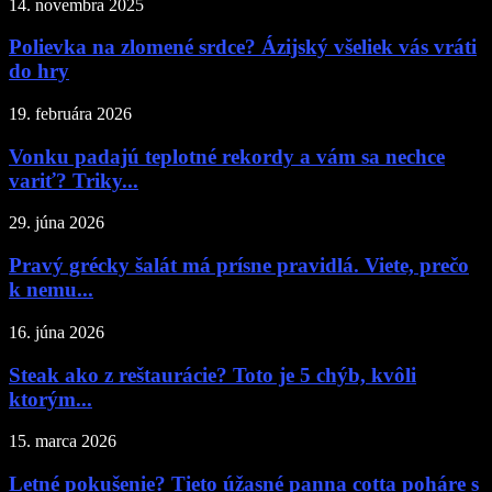
14. novembra 2025
Polievka na zlomené srdce? Ázijský všeliek vás vráti
do hry
19. februára 2026
Vonku padajú teplotné rekordy a vám sa nechce
variť? Triky...
29. júna 2026
Pravý grécky šalát má prísne pravidlá. Viete, prečo
k nemu...
16. júna 2026
Steak ako z reštaurácie? Toto je 5 chýb, kvôli
ktorým...
15. marca 2026
Letné pokušenie? Tieto úžasné panna cotta poháre s