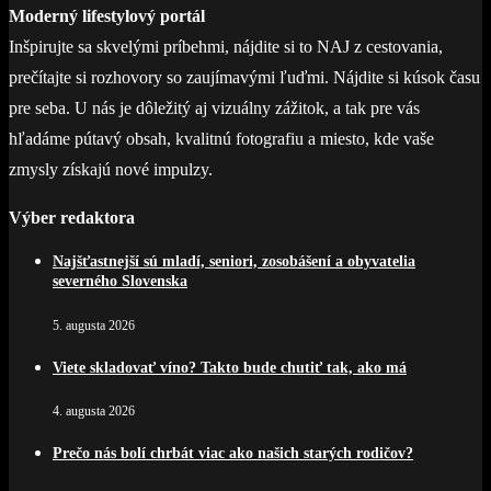
Moderný lifestylový portál
Inšpirujte sa skvelými príbehmi, nájdite si to NAJ z cestovania,
prečítajte si rozhovory so zaujímavými ľuďmi. Nájdite si kúsok času
pre seba. U nás je dôležitý aj vizuálny zážitok, a tak pre vás
hľadáme pútavý obsah, kvalitnú fotografiu a miesto, kde vaše
zmysly získajú nové impulzy.
Výber redaktora
Najšťastnejší sú mladí, seniori, zosobášení a obyvatelia
severného Slovenska
5. augusta 2026
Viete skladovať víno? Takto bude chutiť tak, ako má
4. augusta 2026
Prečo nás bolí chrbát viac ako našich starých rodičov?