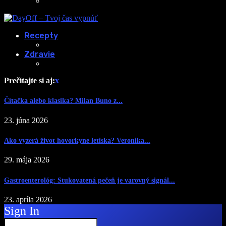
Recepty
Zdravie
Prečítajte si aj:
x
Čítačka alebo klasika? Milan Buno z...
23. júna 2026
Ako vyzerá život hovorkyne letiska? Veronika...
29. mája 2026
Gastroenterológ: Stukovatená pečeň je varovný signál...
23. apríla 2026
Sign In