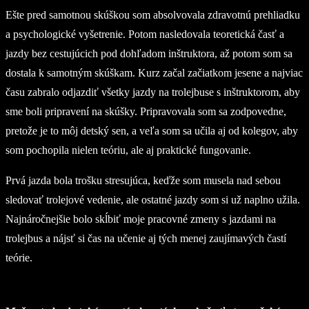
Ešte pred samotnou skúškou som absolvovala zdravotnú prehliadku
a psychologické vyšetrenie. Potom nasledovala teoretická časť a
jazdy bez cestujúcich pod dohľadom inštruktora, až potom som sa
dostala k samotným skúškam. Kurz začal začiatkom jesene a najviac
času zabralo odjazdiť všetky jazdy na trolejbuse s inštruktorom, aby
sme boli pripravení na skúšky. Pripravovala som sa zodpovedne,
pretože je to môj detský sen, a veľa som sa učila aj od kolegov, aby
som pochopila nielen teóriu, ale aj praktické fungovanie.
Prvá jazda bola trošku stresujúca, keďže som musela nad sebou
sledovať trolejové vedenie, ale ostatné jazdy som si už naplno užila.
Najnáročnejšie bolo skĺbiť moje pracovné zmeny s jazdami na
trolejbus a nájsť si čas na učenie aj tých menej zaujímavých častí
teórie.