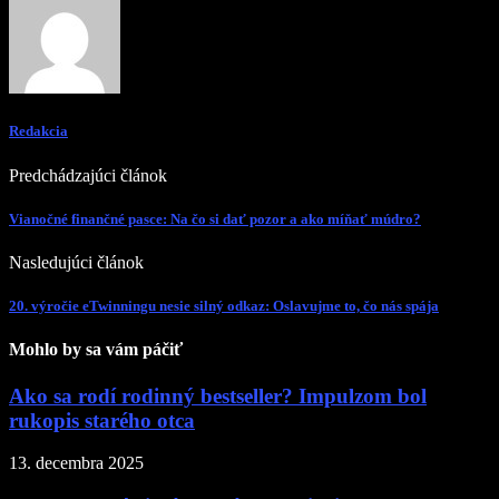
Redakcia
Predchádzajúci článok
Vianočné finančné pasce: Na čo si dať pozor a ako míňať múdro?
Nasledujúci článok
20. výročie eTwinningu nesie silný odkaz: Oslavujme to, čo nás spája
Mohlo by sa vám páčiť
Ako sa rodí rodinný bestseller? Impulzom bol
rukopis starého otca
13. decembra 2025