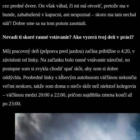
cez predné dvere. On však váhal, či mi má otvoriť, pretože ma v
bunde, zababušenú v kapucni, ani nespoznal – skoro ma tam nechal
stáť! Dobre sme sa na tom potom zasmiali.
Nevadí ti skoré ranné vstávanie? Ako vyzerá tvoj deň v práci?
Môj pracovný deň (príprava pred jazdou) začína približne o 4:20, v
závislosti od linky. Na začiatku bolo ranné vstávanie náročné, no
postupne som si zvykla chodiť spať skôr, aby som si dobre
oddýchla. Poobedné linky s kĺbovým autobusom väčšinou nekončia
veľmi neskoro, takže som doma o niečo skôr než niektorí kolegovia
– väčšinou medzi 20:00 a 22:00, pričom najdlhšia zmena končí až
po 23:00.