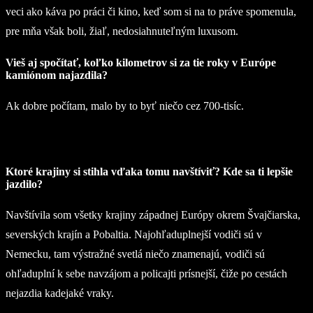
veci ako káva po práci či kino, keď som si na to práve spomenula,
pre mňa však boli, žiaľ, nedosiahnuteľným luxusom.
Vieš aj spočítať, koľko kilometrov si za tie roky v Európe
kamiónom najazdila?
Ak dobre počítam, malo by to byť niečo cez 700-tisíc.
Ktoré krajiny si stihla vďaka tomu navštíviť? Kde sa ti lepšie
jazdilo?
Navštívila som všetky krajiny západnej Európy okrem Švajčiarska,
severských krajín a Pobaltia. Najohľaduplnejší vodiči sú v
Nemecku, tam výstražné svetlá niečo znamenajú, vodiči sú
ohľaduplní k sebe navzájom a policajti prísnejší, čiže po cestách
nejazdia kadejaké vraky.