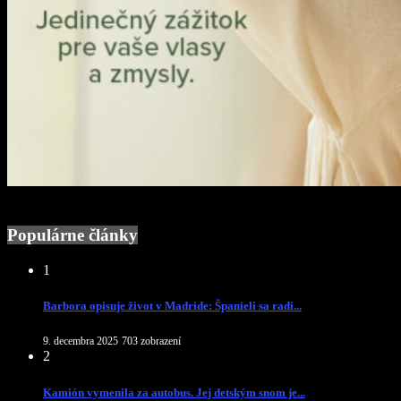
Populárne články
1
Barbora opisuje život v Madride: Španieli sa radi...
9. decembra 2025
703 zobrazení
2
Kamión vymenila za autobus. Jej detským snom je...