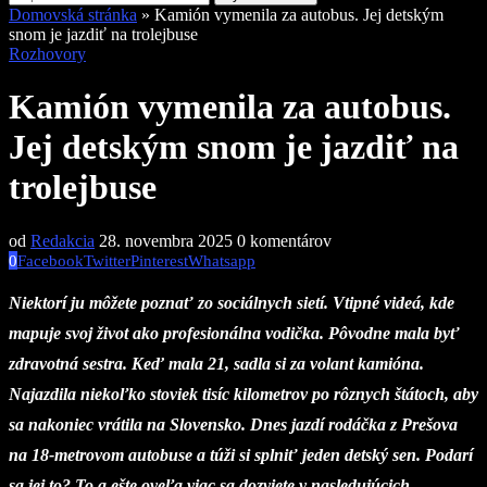
Domovská stránka
»
Kamión vymenila za autobus. Jej detským
snom je jazdiť na trolejbuse
Rozhovory
Kamión vymenila za autobus.
Jej detským snom je jazdiť na
trolejbuse
od
Redakcia
28. novembra 2025
0 komentárov
0
Facebook
Twitter
Pinterest
Whatsapp
Niektorí ju môžete poznať zo sociálnych sietí. Vtipné videá, kde
mapuje svoj život ako profesionálna vodička. Pôvodne mala byť
zdravotná sestra. Keď mala 21, sadla si za volant kamióna.
Najazdila niekoľko stoviek tisíc kilometrov po rôznych štátoch, aby
sa nakoniec vrátila na Slovensko. Dnes jazdí rodáčka z Prešova
na 18-metrovom autobuse a túži si splniť jeden detský sen. Podarí
sa jej to? To a ešte oveľa viac sa dozviete v nasledujúcich