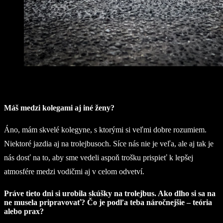
Máš medzi kolegami aj iné ženy?
Áno, mám skvelé kolegyne, s ktorými si veľmi dobre rozumiem.
Niektoré jazdia aj na trolejbusoch. Síce nás nie je veľa, ale aj tak je
nás dosť na to, aby sme vedeli aspoň trošku prispieť k lepšej
atmosfére medzi vodičmi aj v celom odvetví.
Práve tieto dni si urobila skúšky na trolejbus. Ako dlho si sa na
ne musela pripravovať? Čo je podľa teba náročnejšie – teória
alebo prax?