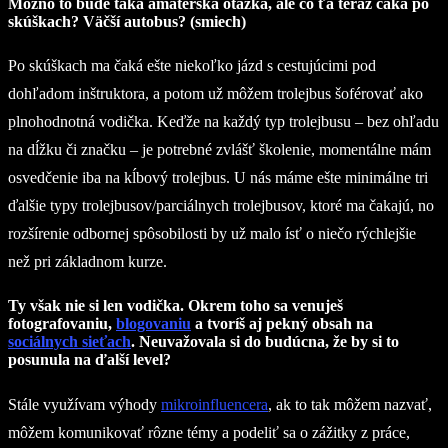
Možno to bude taká amatérska otázka, ale čo ťa teraz čaká po
skúškach? Väčší autobus? (smiech)
Po skúškach ma čaká ešte niekoľko jázd s cestujúcimi pod
dohľadom inštruktora, a potom už môžem trolejbus šoférovať ako
plnohodnotná vodička. Keďže na každý typ trolejbusu – bez ohľadu
na dĺžku či značku – je potrebné zvlášť školenie, momentálne mám
osvedčenie iba na kĺbový trolejbus. U nás máme ešte minimálne tri
ďalšie typy trolejbusov/parciálnych trolejbusov, ktoré ma čakajú, no
rozšírenie odbornej spôsobilosti by už malo ísť o niečo rýchlejšie
než pri základnom kurze.
Ty však nie si len vodička. Okrem toho sa venuješ
fotografovaniu,
blogovaniu
a tvoríš aj pekný obsah na
sociálnych sieťach
. Neuvažovala si do budúcna, že by si to
posunula na ďalší level?
Stále využívam výhody
mikroinfluencera
, ak to tak môžem nazvať,
môžem komunikovať rôzne témy a podeliť sa o zážitky z práce,