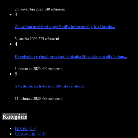
28. novembra 2025
540 zobrazení
3
Zo salónu medzi záhony: Podľa influencerky je záhrada...
5. januára 2026
523 zobrazení
4
Dovolenkový rituál prerástol v biznis: Slovenke zmenilo bahno...
1. decembra 2025
494 zobrazení
5
S Vyskilluj sa hýbe už 1 500 slovenských...
11. februára 2026
488 zobrazení
Kategórie
Biznis
(55)
Cestovanie
(43)