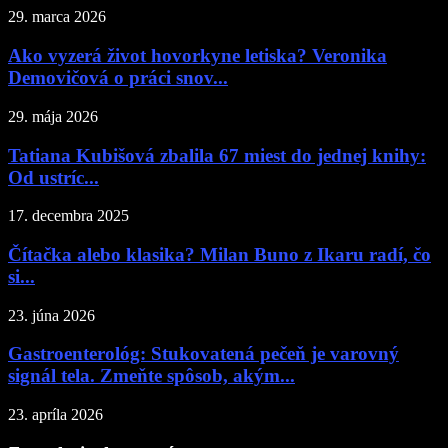
29. marca 2026
Ako vyzerá život hovorkyne letiska? Veronika
Demovičová o práci snov...
29. mája 2026
Tatiana Kubišová zbalila 67 miest do jednej knihy:
Od ustríc...
17. decembra 2025
Čítačka alebo klasika? Milan Buno z Ikaru radí, čo
si...
23. júna 2026
Gastroenterológ: Stukovatená pečeň je varovný
signál tela. Zmeňte spôsob, akým...
23. apríla 2026