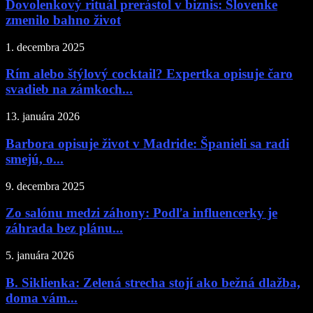
Dovolenkový rituál prerástol v biznis: Slovenke
zmenilo bahno život
1. decembra 2025
Rím alebo štýlový cocktail? Expertka opisuje čaro
svadieb na zámkoch...
13. januára 2026
Barbora opisuje život v Madride: Španieli sa radi
smejú, o...
9. decembra 2025
Zo salónu medzi záhony: Podľa influencerky je
záhrada bez plánu...
5. januára 2026
B. Siklienka: Zelená strecha stojí ako bežná dlažba,
doma vám...