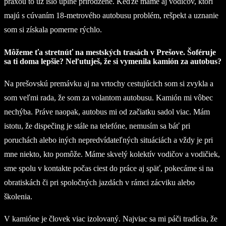
praxou to už išlo úplne prirodzene. Keďže máme aj vodičov, ktorí
majú s cúvaním 18-metrového autobusu problém, rešpekt a uznanie
som si získala pomerne rýchlo.
Môžeme ťa stretnúť na mestských trasách v Prešove. Šoféruje
sa ti doma lepšie? Neľutuješ, že si vymenila kamión za autobus?
Na prešovskú premávku aj na vrtochy cestujúcich som si zvykla a
som veľmi rada, že som za volantom autobusu. Kamión mi vôbec
nechýba. Práve naopak, autobus mi od začiatku sadol viac. Mám
istotu, že dispečing je stále na telefóne, nemusím sa báť pri
poruchách alebo iných nepredvídateľných situáciách a vždy je pri
mne niekto, kto pomôže. Máme skvelý kolektív vodičov a vodičiek,
sme spolu v kontakte počas ciest do práce aj späť, pokecáme si na
obratiskách či pri spoločných jazdách v rámci zácviku alebo
školenia.
V kamióne je človek viac izolovaný. Najviac sa mi páči tradícia, že