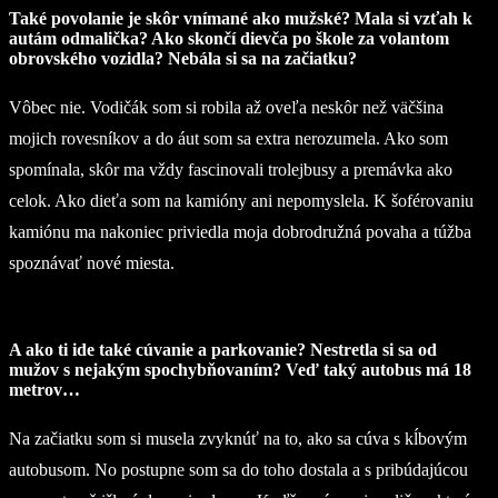
Také povolanie je skôr vnímané ako mužské? Mala si vzťah k
autám odmalička? Ako skončí dievča po škole za volantom
obrovského vozidla? Nebála si sa na začiatku?
Vôbec nie. Vodičák som si robila až oveľa neskôr než väčšina
mojich rovesníkov a do áut som sa extra nerozumela. Ako som
spomínala, skôr ma vždy fascinovali trolejbusy a premávka ako
celok. Ako dieťa som na kamióny ani nepomyslela. K šoférovaniu
kamiónu ma nakoniec priviedla moja dobrodružná povaha a túžba
spoznávať nové miesta.
A ako ti ide také cúvanie a parkovanie? Nestretla si sa od
mužov s nejakým spochybňovaním? Veď taký autobus má 18
metrov…
Na začiatku som si musela zvyknúť na to, ako sa cúva s kĺbovým
autobusom. No postupne som sa do toho dostala a s pribúdajúcou