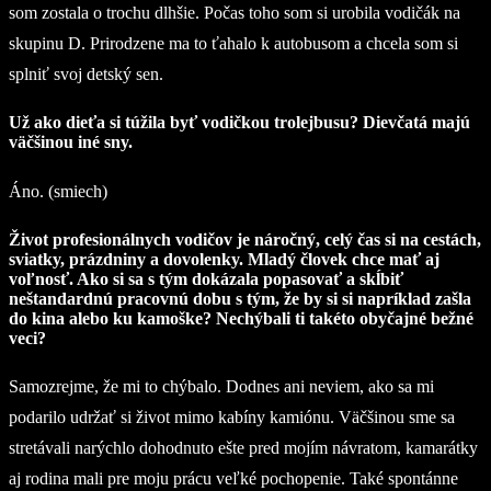
som zostala o trochu dlhšie. Počas toho som si urobila vodičák na
skupinu D. Prirodzene ma to ťahalo k autobusom a chcela som si
splniť svoj detský sen.
Už ako dieťa si túžila byť vodičkou trolejbusu? Dievčatá majú
väčšinou iné sny.
Áno. (smiech)
Život profesionálnych vodičov je náročný, celý čas si na cestách,
sviatky, prázdniny a dovolenky. Mladý človek chce mať aj
voľnosť. Ako si sa s tým dokázala popasovať a skĺbiť
neštandardnú pracovnú dobu s tým, že by si si napríklad zašla
do kina alebo ku kamoške? Nechýbali ti takéto obyčajné bežné
veci?
Samozrejme, že mi to chýbalo. Dodnes ani neviem, ako sa mi
podarilo udržať si život mimo kabíny kamiónu. Väčšinou sme sa
stretávali narýchlo dohodnuto ešte pred mojím návratom, kamarátky
aj rodina mali pre moju prácu veľké pochopenie. Také spontánne