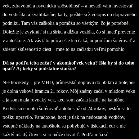
vek, zdravotnú a psychickú spôsobilosť – a nevadí vám investovať
do vodičáku a kvalifikačnej karty, pošlite si životopis do dopravného
podniku. Tam vás zaškolia a pomôžu so všetkým, čo je potrebné.
Dôležité je zvyknúť si na šírku a dĺžku vozidla, čo si hneď preveríte
v autoškole. Ak vás táto práca ešte len čaká, odporúčam šoférovať a
zbierať skúsenosti z ciest – mne to na začiatku veľmi pomohlo.
Dá sa podľa teba začať v akomkoľvek veku? Išla by si do toho
opäť? Aj keby si podstatne staršia?
Nie hocikedy – pre MHD, prímestskú dopravu do 50 km a trolejbus
je dolná veková hranica 21 rokov. Môj známy začal v mladom veku
a ja som mala rovnaký vek, keď som začala jazdiť na kamióne.
Kedysi sme mohli šoférovať autobus až od 24 rokov, neskôr sa to
trošku upravilo. Paradoxne, hoci je tlak na nedostatok vodičov,
vstupné náklady na autoškolu sa pohybujú v tisíckach eur a nie
každý mladý človek si to môže dovoliť. Podľa mňa sú