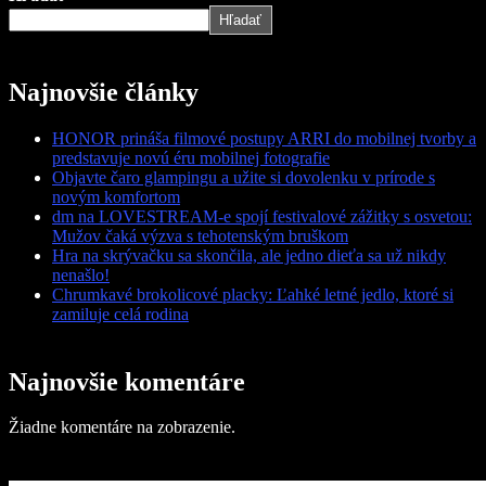
Hľadať
Najnovšie články
HONOR prináša filmové postupy ARRI do mobilnej tvorby a
predstavuje novú éru mobilnej fotografie
Objavte čaro glampingu a užite si dovolenku v prírode s
novým komfortom
dm na LOVESTREAM-e spojí festivalové zážitky s osvetou:
Mužov čaká výzva s tehotenským bruškom
Hra na skrývačku sa skončila, ale jedno dieťa sa už nikdy
nenašlo!
Chrumkavé brokolicové placky: Ľahké letné jedlo, ktoré si
zamiluje celá rodina
Najnovšie komentáre
Žiadne komentáre na zobrazenie.