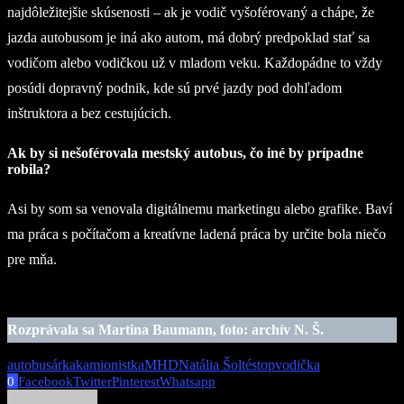
najdôležitejšie skúsenosti – ak je vodič vyšoférovaný a chápe, že
jazda autobusom je iná ako autom, má dobrý predpoklad stať sa
vodičom alebo vodičkou už v mladom veku. Každopádne to vždy
posúdi dopravný podnik, kde sú prvé jazdy pod dohľadom
inštruktora a bez cestujúcich.
Ak by si nešoférovala mestský autobus, čo iné by prípadne
robila?
Asi by som sa venovala digitálnemu marketingu alebo grafike. Baví
ma práca s počítačom a kreatívne ladená práca by určite bola niečo
pre mňa.
Rozprávala sa Martina Baumann, foto: archív N. Š.
autobusárka
kamionistka
MHD
Natália Šoltés
top
vodička
0
Facebook
Twitter
Pinterest
Whatsapp