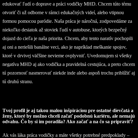
edukovať ľudí o doprave a práci vodičky MHD. Chcem túto tému
otvoriť či už odborne v rámci edukačných videí, alebo vtipnou
formou pomocou paródie. Naša práca je náročná, zodpovedáme za
niekoľko desiatok až stoviek ľudí v autobuse, ktorých bezpečný
dojazd do cieľa je naša priorita. Chcem, aby tento naratív pochopili
aj oni a neriešili banálne veci, ako je napríklad meškanie spojov,
ktoré v drvivej väčšine nevieme ovplyvniť. Uvedomujem si všetky
negatíva MHD aj ako vodička a pravidelná cestujúca, a preto chcem
tú pozornosť nasmerovať niekde inde alebo aspoň trochu priblížiť aj
tú druhú stranu.
Tvoj profil je aj takou malou inšpiráciou pre ostatné dievčatá a
ženy, ktoré by možno chceli začať podobnú kariéru, ale nemajú
odvahu. Čo by si im poradila? Ako začať a na čo sa pripraviť?
Ak vás láka práca vodičky a máte všetky potrebné predpoklady –