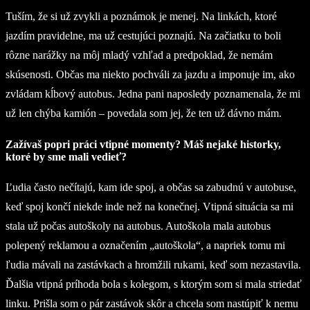
Tuším, že si už zvykli a poznámok je menej. Na linkách, ktoré
jazdím pravidelne, ma už cestujúci poznajú. Na začiatku to boli
rôzne narážky na môj mladý vzhľad a predpoklad, že nemám
skúsenosti. Občas ma niekto pochváli za jazdu a imponuje im, ako
zvládam kĺbový autobus. Jedna pani naposledy poznamenala, že mi
už len chýba kamión – povedala som jej, že ten už dávno mám.
Zažívaš popri práci vtipné momenty? Máš nejaké historky,
ktoré by sme mali vedieť?
Ľudia často nečítajú, kam ide spoj, a občas sa zabudnú v autobuse,
keď spoj končí niekde inde než na konečnej. Vtipná situácia sa mi
stala už počas autoškoly na autobus. Autoškola mala autobus
polepený reklamou a označením „autoškola“, a napriek tomu mi
ľudia mávali na zastávkach a hromžili rukami, keď som nezastavila.
Ďalšia vtipná príhoda bola s kolegom, s ktorým som si mala striedať
linku. Prišla som o pár zastávok skôr a chcela som nastúpiť k nemu