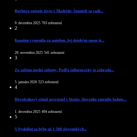
Barbora opisuje život v Madride: Španieli sa radi...
9. decembra 2025
703 zobrazení
2
Kamión vymenila za autobus. Jej detským snom je...
28. novembra 2025
541 zobrazení
3
Zo salónu medzi záhony: Podľa influencerky je záhrada...
5. januára 2026
523 zobrazení
4
Dovolenkový rituál prerástol v biznis: Slovenke zmenilo bahno...
1. decembra 2025
494 zobrazení
5
S Vyskilluj sa hýbe už 1 500 slovenských...