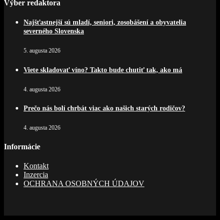
Výber redaktora
Najšťastnejší sú mladí, seniori, zosobášení a obyvatelia
severného Slovenska
5. augusta 2026
Viete skladovať víno? Takto bude chutiť tak, ako má
4. augusta 2026
Prečo nás bolí chrbát viac ako našich starých rodičov?
4. augusta 2026
Informácie
Kontakt
Inzercia
OCHRANA OSOBNÝCH ÚDAJOV