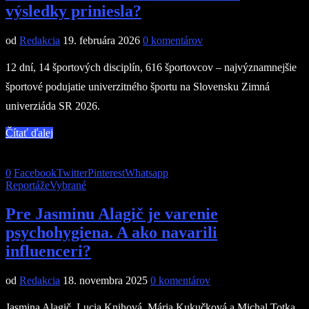
výsledky priniesla?
od
Redakcia
19. februára 2026
0 komentárov
12 dní, 14 športových disciplín, 616 športovcov – najvýznamnejšie
športové podujatie univerzitného športu na Slovensku Zimná
univerziáda SR 2026.
Čítať ďalej
0
Facebook
Twitter
Pinterest
Whatsapp
Reportáže
Vybrané
Pre Jasminu Alagič je varenie
psychohygiena. A ako navarili
influenceri?
od
Redakcia
18. novembra 2025
0 komentárov
Jasmina Alagič, Lucia Knihová, Mária Kukučková a Michal Totka.