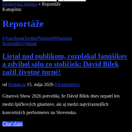
Domovská stránka
»
Reportáže
Kategória:
Reportáže
0
Facebook
Twitter
Pinterest
Whatsapp
Reportáže
Vybrané
Lietal nad publikom, rozplakal fanúšikov
a zdvihol sálu zo stoličiek: Dávid Bílek
zažil životné turné!
od
Redakcia
15. mája 2026
0 komentárov
Gitarová Show 2026 potvrdila, že Dávid Bílek dnes nepatrí len
medzi špičkových gitaristov, ale aj medzi najvýraznejších
koncertných performerov na Slovensku.
Čítať ďalej