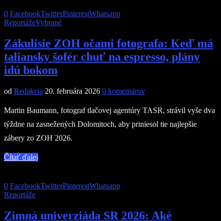
0
Facebook
Twitter
Pinterest
Whatsapp
Reportáže
Vybrané
Zákulisie ZOH očami fotografa: Keď má
taliansky šofér chuť na espresso, plány
idú bokom
od
Redakcia
20. februára 2026
0 komentárov
Martin Baumann, fotograf tlačovej agentúry TASR, strávil vyše dva
týždne na zasnežených Dolomitoch, aby priniesol tie najlepšie
zábery zo ZOH 2026.
Čítať ďalej
0
Facebook
Twitter
Pinterest
Whatsapp
Reportáže
Zimná univerziáda SR 2026: Aké