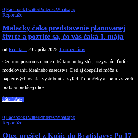
0
Facebook
Twitter
Pinterest
Whatsapp
Reportáže
Malacky čaká predstavenie plánovanej
štvrte a pozrite sa, čo vás čaká 1. mája
od
Redakcia
29. apríla 2026
0 komentárov
Centrom pozornosti bude dlhý komunitný stôl, pozývajúci ľudí k
modelovaniu ideálneho susedstva. Deti aj dospelí si môžu z
papierových makiet vystrihnúť a vyfarbiť domčeky a spolu vytvoriť
podobu budúcej ulice.
Čítať ďalej
0
Facebook
Twitter
Pinterest
Whatsapp
Reportáže
Otec prešiel z Košíc do Bratislavy: Po 17