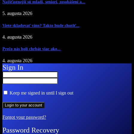
Najšťastnejší sú mladí, seniori, zosobášení a...
5. augusta 2026
Viete skladovať víno? Takto bude chutiť...
4. augusta 2026
Prečo nás bolí chrbát viac ako...
4. augusta 2026
Sign In
Keep me signed in until I sign out
Forgot your password?
Password Recovery