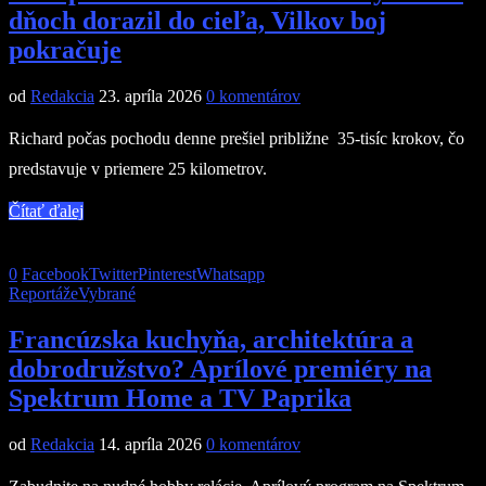
dňoch dorazil do cieľa, Vilkov boj
pokračuje
od
Redakcia
23. apríla 2026
0 komentárov
Richard počas pochodu denne prešiel približne 35-tisíc krokov, čo
predstavuje v priemere 25 kilometrov.
Čítať ďalej
0
Facebook
Twitter
Pinterest
Whatsapp
Reportáže
Vybrané
Francúzska kuchyňa, architektúra a
dobrodružstvo? Aprílové premiéry na
Spektrum Home a TV Paprika
od
Redakcia
14. apríla 2026
0 komentárov