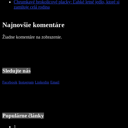
Chrumkavé brokolicové placky: Ľahké letné jedlo, ktoré si
zamiluje celá rodina
Najnovšie komentáre
Žiadne komentáre na zobrazenie.
Sledujte nás
Facebook
Instagram
Linkedin
Email
Populárne články
1