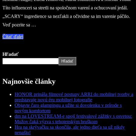
Títo influenceri sa stretli na spoločnom varení a ochucovaní jedál.
„SCARY“ ingredience sa nezľakli a očividne sa im varenie páčilo.
Veď pozrite sa …
Čítať ďalej
Hľadať
Hľadať
Najnovšie články
HONOR prináša filmové postupy ARRI do mobilnej tvorby a
predstavuje novú éru mobilnej fotografie
Objavte čaro glampingu a užite si dovolenku v prírode s
novým komfortom
dm na LOVESTREAM-e spojí festivalové zážitky s osvetou:
Mužov čaká výzva s tehotenským bruškom
Hra na skrývačku sa skončila, ale jedno dieťa sa už nikdy
nenašlo!