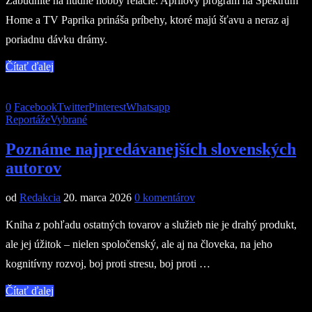
Zabudnite na nudné hobby relácie. Aprílový program na Spektrum
Home a TV Paprika prináša príbehy, ktoré majú šťavu a neraz aj
poriadnu dávku drámy.
Čítať ďalej
0
Facebook
Twitter
Pinterest
Whatsapp
Reportáže
Vybrané
Poznáme najpredávanejších slovenských
autorov
od
Redakcia
20. marca 2026
0 komentárov
Kniha z pohľadu ostatných tovarov a služieb nie je drahý produkt,
ale jej úžitok – nielen spoločenský, ale aj na človeka, na jeho
kognitívny rozvoj, boj proti stresu, boj proti …
Čítať ďalej