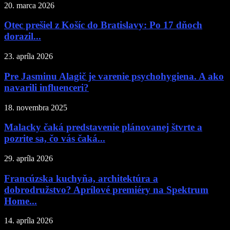
20. marca 2026
Otec prešiel z Košíc do Bratislavy: Po 17 dňoch
dorazil...
23. apríla 2026
Pre Jasminu Alagič je varenie psychohygiena. A ako
navarili influenceri?
18. novembra 2025
Malacky čaká predstavenie plánovanej štvrte a
pozrite sa, čo vás čaká...
29. apríla 2026
Francúzska kuchyňa, architektúra a
dobrodružstvo? Aprílové premiéry na Spektrum
Home...
14. apríla 2026