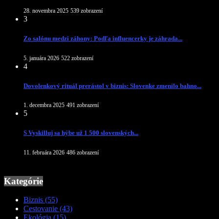
28. novembra 2025
539 zobrazení
3
Zo salónu medzi záhony: Podľa influencerky je záhrada...
5. januára 2026
522 zobrazení
4
Dovolenkový rituál prerástol v biznis: Slovenke zmenilo bahno...
1. decembra 2025
491 zobrazení
5
S Vyskilluj sa hýbe už 1 500 slovenských...
11. februára 2026
486 zobrazení
Kategórie
Biznis
(55)
Cestovanie
(43)
Ekológia
(15)