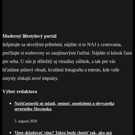
Moderný lifestylový portál
Inšpirujte sa skvelými príbehmi, nájdite si to NAJ z cestovania,
prečítajte si rozhovory so zaujímavými ľuďmi. Nájdite si kúsok času
pre seba. U nás je dôležitý aj vizuálny zážitok, a tak pre vás
hľadáme pútavý obsah, kvalitnú fotografiu a miesto, kde vaše
zmysly získajú nové impulzy.
Výber redaktora
Najšťastnejší sú mladí, seniori, zosobášení a obyvatelia
severného Slovenska
5. augusta 2026
Viete skladovať víno? Takto bude chutiť tak, ako má