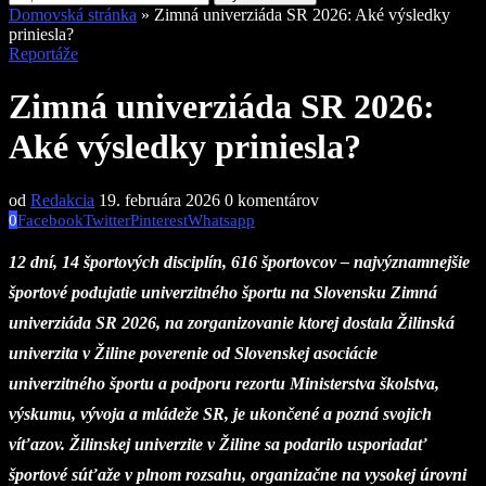
Domovská stránka
»
Zimná univerziáda SR 2026: Aké výsledky
priniesla?
Reportáže
Zimná univerziáda SR 2026:
Aké výsledky priniesla?
od
Redakcia
19. februára 2026
0 komentárov
0
Facebook
Twitter
Pinterest
Whatsapp
12 dní, 14 športových disciplín, 616 športovcov – najvýznamnejšie
športové podujatie univerzitného športu na Slovensku Zimná
univerziáda SR 2026, na zorganizovanie ktorej dostala Žilinská
univerzita v Žiline poverenie od Slovenskej asociácie
univerzitného športu a podporu rezortu Ministerstva školstva,
výskumu, vývoja a mládeže SR, je ukončené a pozná svojich
víťazov. Žilinskej univerzite v Žiline sa podarilo usporiadať
športové súťaže v plnom rozsahu, organizačne na vysokej úrovni