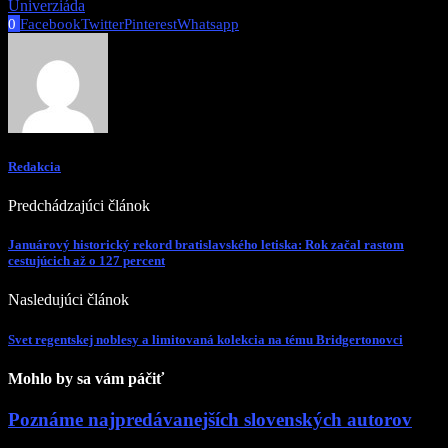
Univerziáda
0
Facebook
Twitter
Pinterest
Whatsapp
Redakcia
Predchádzajúci článok
Januárový historický rekord bratislavského letiska: Rok začal rastom
cestujúcich až o 127 percent
Nasledujúci článok
Svet regentskej noblesy a limitovaná kolekcia na tému Bridgertonovci
Mohlo by sa vám páčiť
Poznáme najpredávanejších slovenských autorov