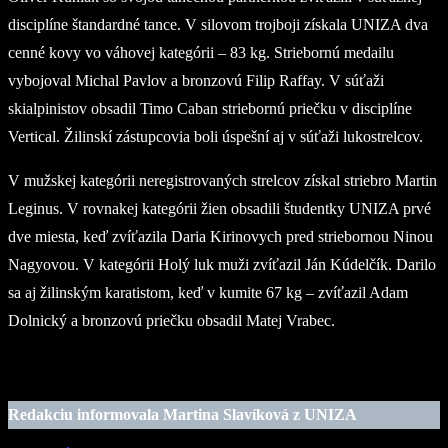
disciplíne štandardné tance. V silovom trojboji získala UNIZA dva
cenné kovy vo váhovej kategórii – 83 kg. Striebornú medailu
vybojoval Michal Pavlov a bronzovú Filip Raffay. V súťaži
skialpinistov obsadil Timo Caban striebornú priečku v disciplíne
Vertical. Žilinskí zástupcovia boli úspešní aj v súťaži lukostrelcov.
V mužskej kategórii neregistrovaných strelcov získal striebro Martin
Leginus. V rovnakej kategórii žien obsadili študentky UNIZA prvé
dve miesta, keď zvíťazila Daria Kirinovych pred striebornou Ninou
Nagyovou. V kategórii Holý luk muži zvíťazil Ján Kúdelčík. Darilo
sa aj žilinským karatistom, keď v kumite 67 kg – zvíťazil Adam
Dolnický a bronzovú priečku obsadil Matej Vrabec.
Redakciu informovala Martina Slavíková z UNIZA