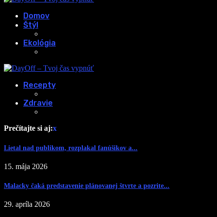
Domov
Štýl
Ekológia
Recepty
Zdravie
Prečítajte si aj:
x
Lietal nad publikom, rozplakal fanúšikov a...
15. mája 2026
Malacky čaká predstavenie plánovanej štvrte a pozrite...
29. apríla 2026