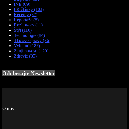
INÉ
(69)
PR články
(103)
Recepty
(37)
Reportáže
(8)
Rozhovory
(11)
Štýl
(110)
Technológie
(84)
Tlačové správy
(86)
Vybrané
(187)
Zaujímavosti
(129)
Zdravie
(85)
Odoberajte Newsletter
O nás