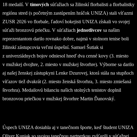
18 medailí. V
tímových
súťažiach sa žilinskí florbalisti a florbalistky
regiónu stred (s početným zastúpením hráčok UNIZA) stali víťazmi
ZUSR 2026 vo florbale, ľadoví hokejisti UNIZA získali vo svojej
súťaži bronzovú priečku. V súťažiach
jednotlivcov
sa našim
reprezentantom darilo rovnako dobre, najmä v stolnom tenise boli
žilinskí zástupcovia veľmi úspešní. Samuel Šutiak si
z univerziádnych bojov odniesol hneď dva cenné kovy (3. miesto
v mužskej dvojhre, 2. miesto v mužskej štvorhre). Výborne sa darilo
aj našej ženskej zástupkyni Lenke Dzurovej, ktorá stála na stupňoch
víťazov tiež dvakrát (2. miesto ženská štvorhra, 3. miesto zmiešaná
štvorhra). Medailovú bilanciu našich stolných tenistov doplnil
bronzovou priečkou v mužskej štvorhre Martin Ďanovský.
Úspech UNIZA dosiahla aj v tanečnom športe, keď študent UNIZA
Oliver Kuniak so svojou tanečnou partnerkou zvíťazili v súťažnej