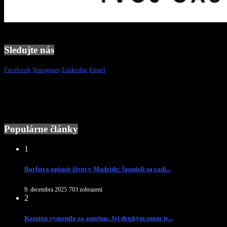
Sledujte nás
Facebook
Instagram
Linkedin
Email
Populárne články
1
Barbora opisuje život v Madride: Španieli sa radi...
9. decembra 2025
703 zobrazení
2
Kamión vymenila za autobus. Jej detským snom je...