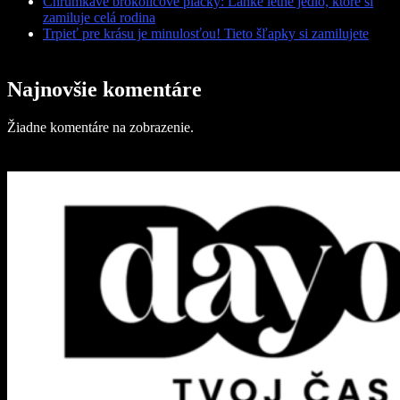
Chrumkavé brokolicové placky: Ľahké letné jedlo, ktoré si
zamiluje celá rodina
Trpieť pre krásu je minulosťou! Tieto šľapky si zamilujete
Najnovšie komentáre
Žiadne komentáre na zobrazenie.