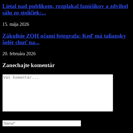
Lietal nad publikom, rozplakal fanúšikov a zdvihol
sálu zo stoličiek:...
15. mája 2026
Zákulisie ZOH očami fotografa: Keď má taliansky
šofér chuť na...
20. februára 2026
Zanechajte komentár