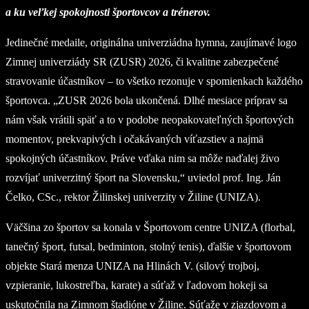
a ku veľkej spokojnosti športovcov a trénerov.
Jedinečné medaile, originálna univerziádna hymna, zaujímavé logo
Zimnej univerziády SR (ZUSR) 2026, či kvalitne zabezpečené
stravovanie účastníkov – to všetko rezonuje v spomienkach každého
športovca. „ZUSR 2026 bola ukončená. Dlhé mesiace príprav sa
nám však vrátili späť a to v podobe neopakovateľných športových
momentov, prekvapivých i očakávaných víťazstiev a najmä
spokojných účastníkov. Práve vďaka nim sa môže naďalej živo
rozvíjať univerzitný šport na Slovensku,“ uviedol prof. Ing. Ján
Čelko, CSc., rektor Žilinskej univerzity v Žiline (UNIZA).
Väčšina zo športov sa konala v Športovom centre UNIZA (florbal,
tanečný šport, futsal, bedminton, stolný tenis), ďalšie v športovom
objekte Stará menza UNIZA na Hlinách V. (silový trojboj,
vzpieranie, lukostreľba, karate) a súťaž v ľadovom hokeji sa
uskutočnila na Zimnom štadióne v Žiline. Súťaže v zjazdovom a