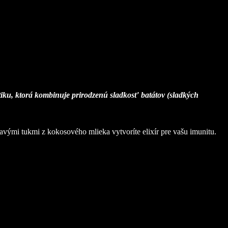
xotiku, ktorá kombinuje prirodzenú sladkosť batátov (sladkých
avými tukmi z kokosového mlieka vytvoríte elixír pre vašu imunitu.