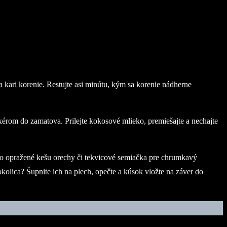
 kari korenie. Restujte asi minútu, kým sa korenie nádherne
rom do zamatova. Prilejte kokosové mlieko, premiešajte a nechajte
ho opražené kešu orechy či tekvicové semiačka pre chrumkavý
okolica? Šupnite ich na plech, opečte a kúsok vložte na záver do