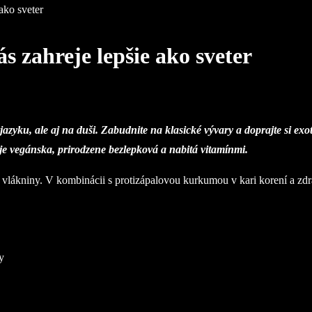
 ako sveter
ás zahreje lepšie ako sveter
 jazyku, ale aj na duši. Zabudnite na klasické vývary a doprajte si e
 je vegánska, prirodzene bezlepková a nabitá vitamínmi.
 vlákniny. V kombinácii s protizápalovou kurkumou v kari korení a zdr
y