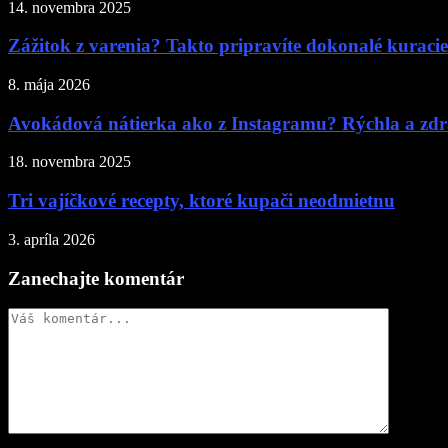
14. novembra 2025
Zážitok z varenia? Takto pripravíte dokonalé kuracie
8. mája 2026
Avokádová nátierka ako z Instagramu? Rýchla a zdr
18. novembra 2025
Tri vajíčkové recepty, ktoré kupači neodmietnu
3. apríla 2026
Zanechajte komentár