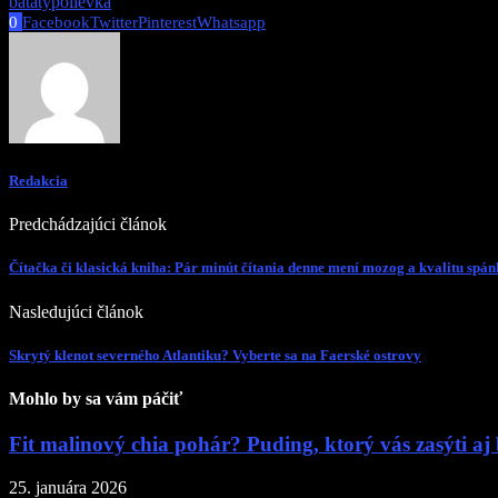
bataty
polievka
0
Facebook
Twitter
Pinterest
Whatsapp
Redakcia
Predchádzajúci článok
Čítačka či klasická kniha: Pár minút čítania denne mení mozog a kvalitu spá
Nasledujúci článok
Skrytý klenot severného Atlantiku? Vyberte sa na Faerské ostrovy
Mohlo by sa vám páčiť
Fit malinový chia pohár? Puding, ktorý vás zasýti aj b
25. januára 2026