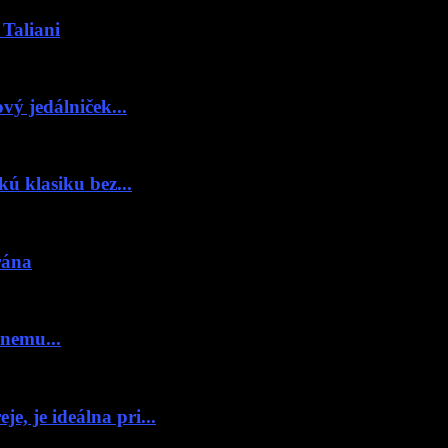
 Taliani
vý jedálniček...
ú klasiku bez...
rána
 nemu...
e, je ideálna pri...