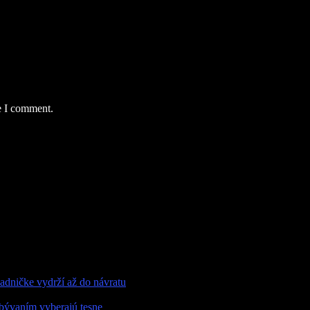
e I comment.
adničke vydrží až do návratu
bývaním vyberajú tesne