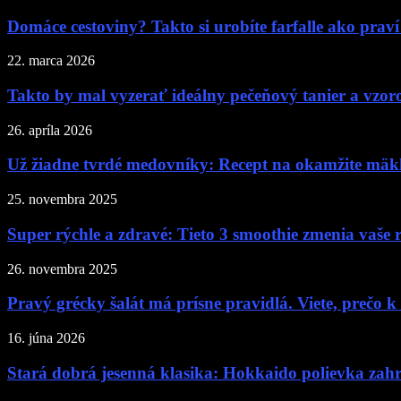
Domáce cestoviny? Takto si urobíte farfalle ako praví
22. marca 2026
Takto by mal vyzerať ideálny pečeňový tanier a vzoro
26. apríla 2026
Už žiadne tvrdé medovníky: Recept na okamžite mäkk
25. novembra 2025
Super rýchle a zdravé: Tieto 3 smoothie zmenia vaše 
26. novembra 2025
Pravý grécky šalát má prísne pravidlá. Viete, prečo k
16. júna 2026
Stará dobrá jesenná klasika: Hokkaido polievka zahrej