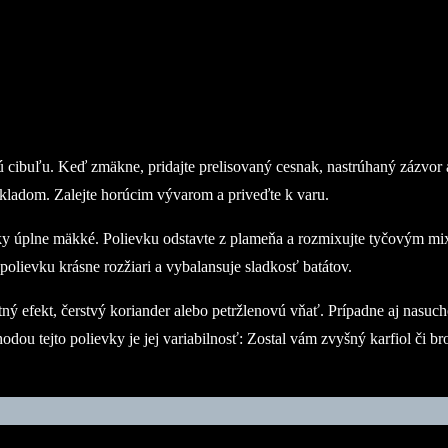
 cibuľu. Keď zmäkne, pridajte prelisovaný cesnak, nastrúhaný zázvor a
základom. Zalejte horúcim vývarom a priveďte k varu.
y úplne mäkké. Polievku odstavte z plameňa a rozmixujte tyčovým mixé
polievku krásne rozžiari a vybalansuje sladkosť batátov.
ý efekt, čerstvý koriander alebo petržlenovú vňať. Prípadne aj nasuc
dou tejto polievky je jej variabilnosť: Zostal vám zvyšný karfiol či br