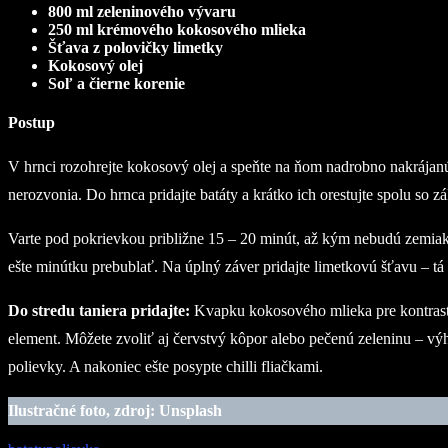
800 ml zeleninového vývaru
250 ml krémového kokosového mlieka
Šťava z polovičky limetky
Kokosový olej
Soľ a čierne korenie
Postup
V hrnci rozohrejte kokosový olej a speňte na ňom nadrobno nakrájanú
nerozvonia. Do hrnca pridajte batáty a krátko ich orestujte spolu so 
Varte pod pokrievkou približne 15 – 20 minút, až kým nebudú zemiak
ešte minútku prebublať. Na úplný záver pridajte limetkovú šťavu – tá 
Do stredu taniera pridajte:
Kvapku kokosového mlieka pre kontrastn
element. Môžete zvoliť aj červstvý kôpor alebo pečenú zeleninu – výho
polievky. A nakoniec ešte posypte chilli fliačkami.
Ilustračné foto, zdroj: Unsplash