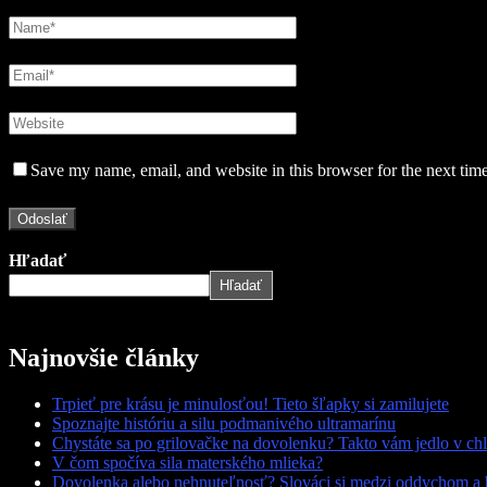
Save my name, email, and website in this browser for the next tim
Hľadať
Hľadať
Najnovšie články
Trpieť pre krásu je minulosťou! Tieto šľapky si zamilujete
Spoznajte históriu a silu podmanivého ultramarínu
Chystáte sa po grilovačke na dovolenku? Takto vám jedlo v chl
V čom spočíva sila materského mlieka?
Dovolenka alebo nehnuteľnosť? Slováci si medzi oddychom a 