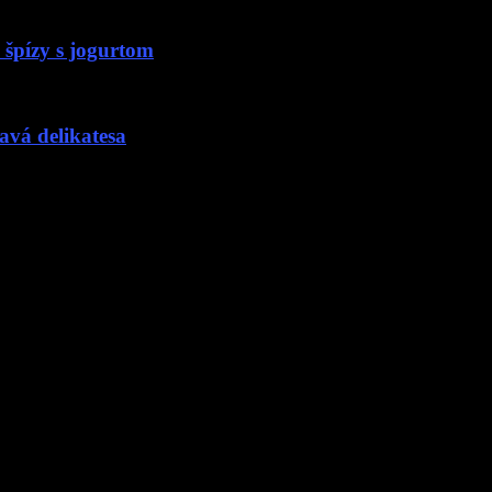
 špízy s jogurtom
avá delikatesa