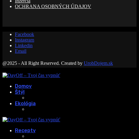
Inzercia
OCHRANA OSOBNÝCH ÚDAJOV
Facebook
Instagram
Linkedin
Email
@2025 - All Right Reserved. Created by
UrobDojem.sk
Domov
Štýl
Ekológia
Recepty