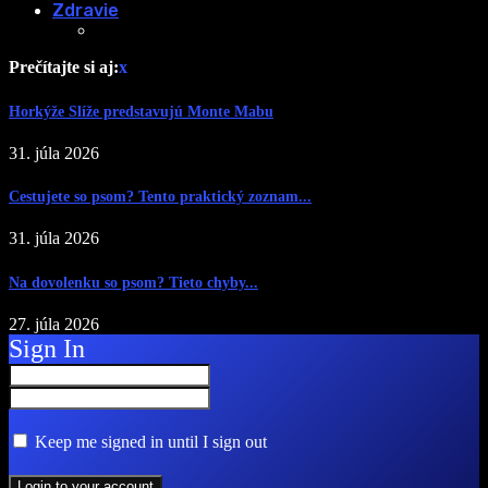
Zdravie
Prečítajte si aj:
x
Horkýže Slíže predstavujú Monte Mabu
31. júla 2026
Cestujete so psom? Tento praktický zoznam...
31. júla 2026
Na dovolenku so psom? Tieto chyby...
27. júla 2026
Sign In
Keep me signed in until I sign out