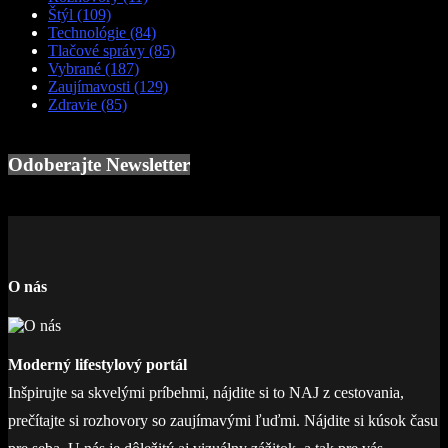
Štýl
(109)
Technológie
(84)
Tlačové správy
(85)
Vybrané
(187)
Zaujímavosti
(129)
Zdravie
(85)
Odoberajte Newsletter
O nás
Moderný lifestylový portál
Inšpirujte sa skvelými príbehmi, nájdite si to NAJ z cestovania,
prečítajte si rozhovory so zaujímavými ľuďmi. Nájdite si kúsok času