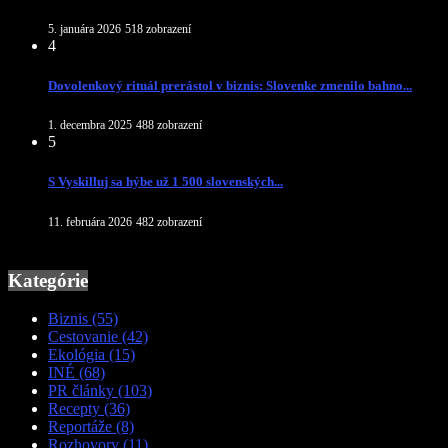
5. januára 2026
518 zobrazení
4
Dovolenkový rituál prerástol v biznis: Slovenke zmenilo bahno...
1. decembra 2025
488 zobrazení
5
S Vyskilluj sa hýbe už 1 500 slovenských...
11. februára 2026
482 zobrazení
Kategórie
Biznis
(55)
Cestovanie
(42)
Ekológia
(15)
INÉ
(68)
PR články
(103)
Recepty
(36)
Reportáže
(8)
Rozhovory
(11)