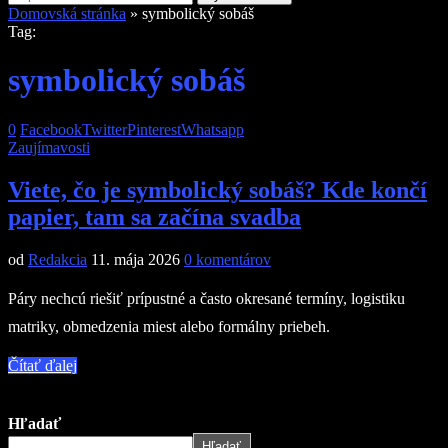
Domovská stránka
»
symbolický sobáš
Tag:
symbolický sobáš
0
Facebook
Twitter
Pinterest
Whatsapp
Zaujímavosti
Viete, čo je symbolický sobáš? Kde končí
papier, tam sa začína svadba
od
Redakcia
11. mája 2026
0 komentárov
Páry nechcú riešiť prípustné a často okresané termíny, logistiku
matriky, obmedzenia miest alebo formálny priebeh.
Čítať ďalej
Hľadať
Hľadať