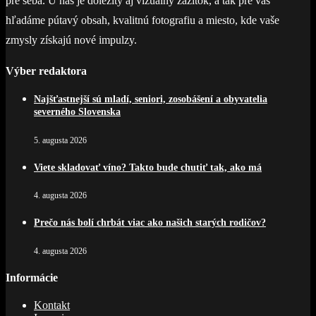
pre seba. U nás je dôležitý aj vizuálny zážitok, a tak pre vás
hľadáme pútavý obsah, kvalitnú fotografiu a miesto, kde vaše
zmysly získajú nové impulzy.
Výber redaktora
Najšťastnejší sú mladí, seniori, zosobášení a obyvatelia
severného Slovenska
5. augusta 2026
Viete skladovať víno? Takto bude chutiť tak, ako má
4. augusta 2026
Prečo nás bolí chrbát viac ako našich starých rodičov?
4. augusta 2026
Informácie
Kontakt