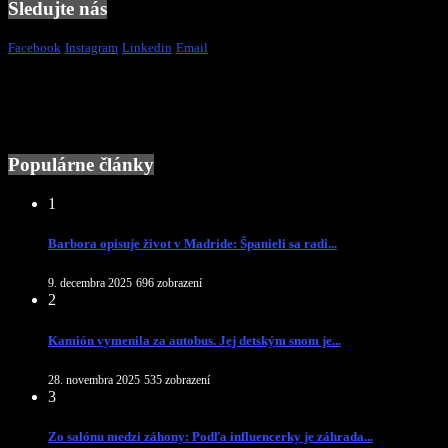
Sledujte nás
Facebook
Instagram
Linkedin
Email
Populárne články
1
Barbora opisuje život v Madride: Španieli sa radi...
9. decembra 2025
696 zobrazení
2
Kamión vymenila za autobus. Jej detským snom je...
28. novembra 2025
535 zobrazení
3
Zo salónu medzi záhony: Podľa influencerky je záhrada...