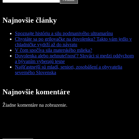
Najnovšie články
Spoznajte históriu a silu podmanivého ultramarínu
Chystáte sa po grilovačke na dovolenku? Takto vám jedlo v
chladničke vydrží až do návratu
V čom spočíva sila materského mlieka?
Dovolenka alebo nehnuteľnosť? Slováci si medzi oddychom
a bývaním vyberajú tesne
Najšťastnejší sú mladí, seniori, zosobášení a obyvatelia
severného Slovenska
Najnovšie komentáre
Žiadne komentáre na zobrazenie.