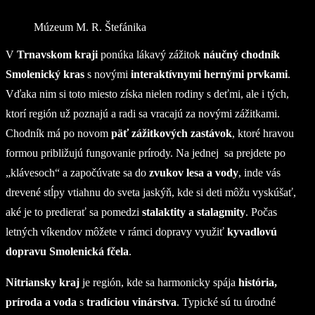
Múzeum M. R. Štefánika
V
Trnavskom kraji
ponúka lákavý zážitok
náučný chodník
Smolenický kras
s novými
interaktívnymi hernými prvkami
.
Vďaka nim si toto miesto získa nielen rodiny s deťmi, ale i tých,
ktorí región už poznajú a radi sa vracajú za novými zážitkami.
Chodník má po novom
päť zážitkových zastávok
, ktoré hravou
formou približujú fungovanie prírody. Na jednej sa prejdete po
„klávesoch“ a započúvate sa do
zvukov lesa a vody
, inde vás
drevené stĺpy vtiahnu do sveta jaskýň, kde si deti môžu vyskúšať,
aké je to predierať sa pomedzi
stalaktity a stalagmity
. Počas
letných víkendov môžete v rámci dopravy využiť
kyvadlovú
dopravu Smolenická fčela
.
Nitriansky kraj
je región, kde sa harmonicky spája
história,
príroda a voda
s
tradíciou vinárstva
. Typické sú tu úrodné