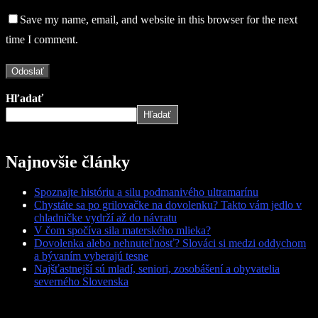
Save my name, email, and website in this browser for the next
time I comment.
Hľadať
Hľadať
Najnovšie články
Spoznajte históriu a silu podmanivého ultramarínu
Chystáte sa po grilovačke na dovolenku? Takto vám jedlo v
chladničke vydrží až do návratu
V čom spočíva sila materského mlieka?
Dovolenka alebo nehnuteľnosť? Slováci si medzi oddychom
a bývaním vyberajú tesne
Najšťastnejší sú mladí, seniori, zosobášení a obyvatelia
severného Slovenska