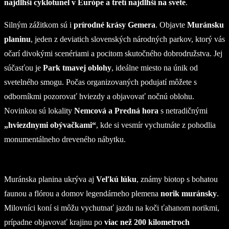
najdlhší cyklotunel v Európe a tretí najdlhší na svete
.
Silným zážitkom sú i
prírodné krásy Gemera
. Objavte
Muránsku
planinu
, jeden z deviatich slovenských národných parkov, ktorý vás
očarí divokými scenériami a pocitom skutočného dobrodružstva. Jej
súčasťou je
Park tmavej oblohy
, ideálne miesto na únik od
svetelného smogu. Počas organizovaných podujatí môžete s
odborníkmi pozorovať hviezdy a objavovať nočnú oblohu.
Novinkou sú lokality
Nemcová a Predná hora
s netradičnými
„hviezdnymi obývačkami“
, kde si vesmír vychutnáte z pohodlia
monumentálneho dreveného nábytku.
Muránska planina ukrýva aj
Veľkú lúku
, známy biotop s bohatou
faunou a flórou a domov legendárneho plemena
norik muránsky
.
Milovníci koní si môžu vychutnať jazdu na koči ťahanom norikmi,
prípadne objavovať krajinu po
viac než 200 kilometroch