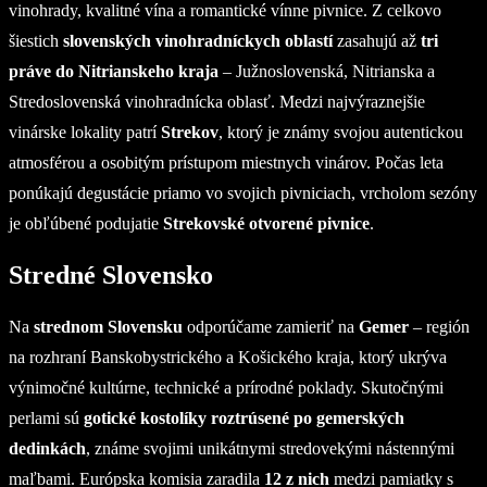
vinohrady, kvalitné vína a romantické vínne pivnice. Z celkovo
šiestich
slovenských vinohradníckych oblastí
zasahujú až
tri
práve do Nitrianskeho kraja
– Južnoslovenská, Nitrianska a
Stredoslovenská vinohradnícka oblasť. Medzi najvýraznejšie
vinárske lokality patrí
Strekov
, ktorý je známy svojou autentickou
atmosférou a osobitým prístupom miestnych vinárov. Počas leta
ponúkajú degustácie priamo vo svojich pivniciach, vrcholom sezóny
je obľúbené podujatie
Strekovské otvorené pivnice
.
Stredné Slovensko
Na
strednom Slovensku
odporúčame zamieriť na
Gemer
– región
na rozhraní Banskobystrického a Košického kraja, ktorý ukrýva
výnimočné kultúrne, technické a prírodné poklady. Skutočnými
perlami sú
gotické kostolíky roztrúsené po gemerských
dedinkách
, známe svojimi unikátnymi stredovekými nástennými
maľbami. Európska komisia zaradila
12 z nich
medzi pamiatky s