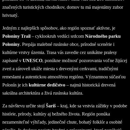
značených turistických chodníkov, domov tu má majestátny zubor
hrivnatý.
Jedným z najlepších spôsobov, ako región spoznať aktívne, je
Poloniny Trail
– cyklookruh vedúci srdcom
Národného parku
Poloniny
. Prepája malebné rusínske obce, prírodné scenérie i
kultúrne vrstvy územia. Trasa vás zavedie cez unikátne pralesy
zapísané v
UNESCO
, ponúkne možnosť pozorovania voľne žijúcej
zveri a zároveň ukáže miesta s drevenými cerkvami, tradičnými
remeslami a autentickou atmosférou regiónu. Významnou súčasťou
Polonín je ich
kultúrne dedičstvo
– najmä historická drevená
sakrálna architektúra a živá rusínska kultúra.
Za návštevu určite stojí
Šariš
– kraj, kde sa vrstvia zážitky v podobe
histórie, prírody, kultúry aj bežného života. Región ponúka
nezameniteľné výhľady, jedinečné chute, bohatý folklór a osobité