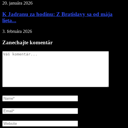
20. januára 2026
K Jadranu za hodinu: Z Bratislavy sa od mája
lieta...
3. februára 2026
Zanechajte komentár