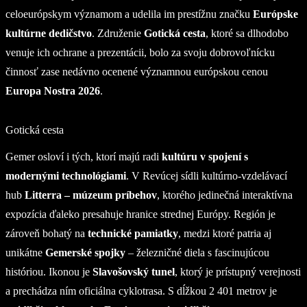
celoeurópskym významom a udelila im prestížnu značku
Európske
kultúrne dedičstvo
. Združenie
Gotická cesta
, ktoré sa dlhodobo
venuje ich ochrane a prezentácii, bolo za svoju dobrovoľnícku
činnosť zase nedávno ocenené významnou európskou cenou
Europa Nostra 2026
.
Gotická cesta
Gemer osloví i tých, ktorí majú radi
kultúru v spojení s
modernými technológiami
. V Revúcej sídli kultúrno-vzdelávací
hub
Litterra – múzeum príbehov
, ktorého jedinečná interaktívna
expozícia ďaleko presahuje hranice strednej Európy. Región je
zároveň bohatý na
technické pamiatky
, medzi ktoré patria aj
unikátne
Gemerské spojky
– železničné diela s fascinujúcou
históriou. Ikonou je
Slavošovský tunel
, ktorý je prístupný verejnosti
a prechádza ním oficiálna cyklotrasa. S dĺžkou 2 401 metrov je