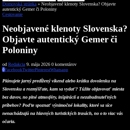
Domovská stránka
»
Neobjavené klenoty Slovenska? Objavte
autentický Gemer či Poloniny
Cestovanie
Neobjavené klenoty Slovenska?
Objavte autentický Gemer či
Poloniny
od
Redakcia
9. mája 2026
0 komentárov
0
Facebook
Twitter
Pinterest
Whatsapp
Plánujete jarný predĺžený víkend alebo krátku dovolenku na
Slovensku a rozmýšľate, kam sa vydať? Túžite objavovať miesta
bez davov, no plné atmosféry, inšpirácií a nezabudnuteľných
príbehov? Poďte spoznať výnimočné lokality, ktoré sa síce
nenachádzajú na hlavných turistických trasách, no o to viac vás
očaria.