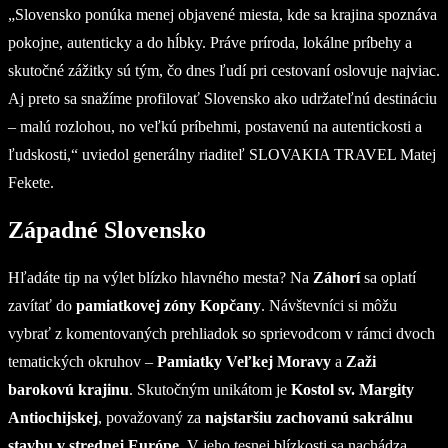
„Slovensko ponúka menej objavené miesta, kde sa krajina spoznáva
pokojne, autenticky a do hĺbky. Práve príroda, lokálne príbehy a
skutočné zážitky sú tým, čo dnes ľudí pri cestovaní oslovuje najviac.
Aj preto sa snažíme profilovať Slovensko ako udržateľnú destináciu
– malú rozlohou, no veľkú príbehmi, postavenú na autentickosti a
ľudskosti,“ uviedol generálny riaditeľ SLOVAKIA TRAVEL Matej
Fekete.
Západné Slovensko
Hľadáte tip na výlet blízko hlavného mesta? Na
Záhorí
sa oplatí
zavítať do
pamiatkovej zóny Kopčany
. Návštevníci si môžu
vybrať z komentovaných prehliadok so sprievodcom v rámci dvoch
tematických okruhov –
Pamiatky Veľkej Moravy
a
Zaži
barokovú krajinu
. Skutočným unikátom je
Kostol sv. Margity
Antiochijskej
, považovaný za
najstaršiu zachovanú sakrálnu
stavbu v strednej Európe
. V jeho tesnej blízkosti sa nachádza