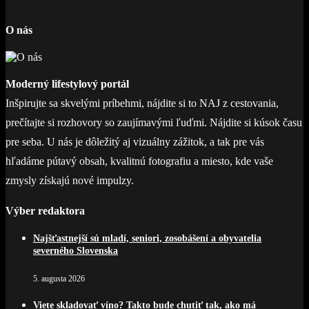
O nás
Moderný lifestylový portál
Inšpirujte sa skvelými príbehmi, nájdite si to NAJ z cestovania,
prečítajte si rozhovory so zaujímavými ľuďmi. Nájdite si kúsok času
pre seba. U nás je dôležitý aj vizuálny zážitok, a tak pre vás
hľadáme pútavý obsah, kvalitnú fotografiu a miesto, kde vaše
zmysly získajú nové impulzy.
Výber redaktora
Najšťastnejší sú mladí, seniori, zosobášení a obyvatelia
severného Slovenska
5. augusta 2026
Viete skladovať víno? Takto bude chutiť tak, ako má