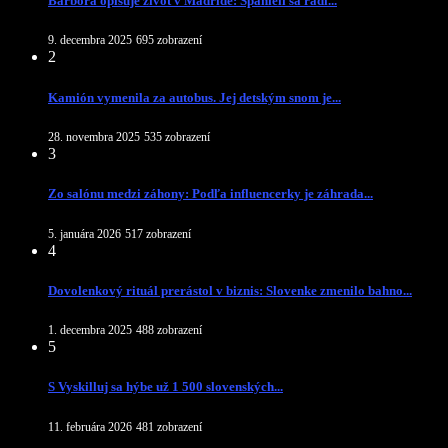
Barbora opisuje život v Madride: Španieli sa radi...
9. decembra 2025
695 zobrazení
2
Kamión vymenila za autobus. Jej detským snom je...
28. novembra 2025
535 zobrazení
3
Zo salónu medzi záhony: Podľa influencerky je záhrada...
5. januára 2026
517 zobrazení
4
Dovolenkový rituál prerástol v biznis: Slovenke zmenilo bahno...
1. decembra 2025
488 zobrazení
5
S Vyskilluj sa hýbe už 1 500 slovenských...
11. februára 2026
481 zobrazení