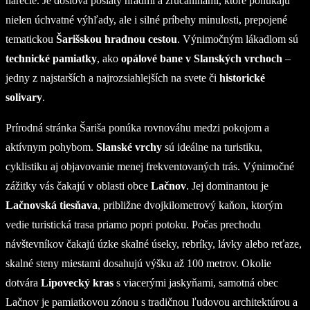
nárečie. Je doslova posiaty hradmi a zrúcaninami, ktoré ponúkajú
nielen úchvatné výhľady, ale i silné príbehy minulosti, prepojené
tematickou
Šarišskou hradnou cestou
. Výnimočným lákadlom sú
technické pamiatky
, ako
opálové bane v Slanských vrchoch
–
jedny z najstarších a najrozsiahlejších na svete či
historické
solivary
.
Prírodná stránka Šariša ponúka rovnováhu medzi pokojom a
aktívnym pohybom.
Slanské vrchy
sú ideálne na turistiku,
cyklistiku aj objavovanie menej frekventovaných trás. Výnimočné
zážitky vás čakajú v oblasti obce
Lačnov
. Jej dominantou je
Lačnovská tiesňava
, približne dvojkilometrový kaňon, ktorým
vedie turistická trasa priamo popri potoku. Počas prechodu
návštevníkov čakajú úzke skalné úseky, rebríky, lávky alebo reťaze,
skalné steny miestami dosahujú výšku až 100 metrov. Okolie
dotvára
Lipovecký kras
s viacerými jaskyňami, samotná obec
Lačnov je pamiatkovou zónou s tradičnou ľudovou architektúrou a