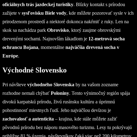
oficiálnych trás jazdeckej turistiky
. Blízky kontakt s prírodou
zažijete v
sysľovisku Biele vody
, kde môžete pozorovať sysle v ich
prirodzenom prostredí a niektoré dokonca nakŕmiť z ruky. Len na
skok sa nachádza park
Obrovisko
, ktorý zaujme obrovskými
drevenými sochami. Najnovším lákadlom je
12-metrová socha
ochrancu Bojana
, momentálne
najväčšia drevená socha v
Európe
.
Východné Slovensko
Pri návšteve
východného Slovenska
by na vašom zozname
rozhodne nemali chýbať
Poloniny
. Tento výnimočný región spája
divokú karpatskú prírodu, živú rusínsku kultúru a úprimnú
pohostinnosť miestnych ľudí. Jeho najväčšou devízou je
zachovalosť a autenticita
– krajina, kde stále môžete zažiť
pôvodnú prírodu bez náporu masového turizmu. Lesy tu pokrývajú
približne 81 % územia, návštevníkov čaká viac než 200 kilometrov