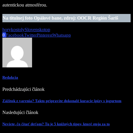
autentickou atmosférou.
Na titulnej foto Opálové bane, zdroj: OOCR Región Šariš
hory
kostoly
Slovensko
top
0
Facebook
Twitter
Pinterest
Whatsapp
Redakcia
Predchádzajúci článok
Zážitok z varenia? Takto pripravíte dokonalé kuracie špízy s jogurtom
Nasledujúci článok
Neviete, čo čítať deťom? Tu je 5 knižných tipov, ktoré stoja za to