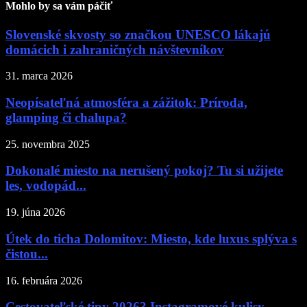
Mohlo by sa vám páčiť
Slovenské skvosty so značkou UNESCO lákajú
domácich i zahraničných návštevníkov
31. marca 2026
Neopísateľná atmosféra a zážitok: Príroda,
glamping či chalupa?
25. novembra 2025
Dokonalé miesto na nerušený pokoj? Tu si užijete
les, vodopád...
19. júna 2026
Útek do ticha Dolomitov: Miesto, kde luxus splýva s
čistou...
16. februára 2026
Cestovateľské tipy 2026? Instagramové kulisy