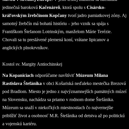
jedinečná baroková
Kačenáreň
, ktorá spolu s
Cisársko-
kráľovským žrebčínom Kopčany
tvorí jadro pamiatkovej zóny. Aj
samotný žrebčín má bohatú históriu – jeho vznik sa spája s
Františkom Štefanom Lotrinským, manželom Márie Terézie.
Chovali sa tu preslávené plemená koní, vrátane lipicanov a
anglických plnokrvníkov.
Kostol sv. Margity Antiochinskej
Na Kopaniciach
odporúčame navštíviť
Múzeum Milana
Rastislava Štefánika
v obci Košariská neďaleko mestečka Brezová
pod Bradlom. Miesto je jedno z najvýznamnejších pamätných múzeí
na Slovensku, nachádza sa priamo v rodnom dome Štefánika.
Múzeum sa snaží v niekoľkých miestnostiach čo najvernejšie
priblížiť život a osobnosť M.R. Štefánika od detstva až po politickú
a vojenskú kariéru.