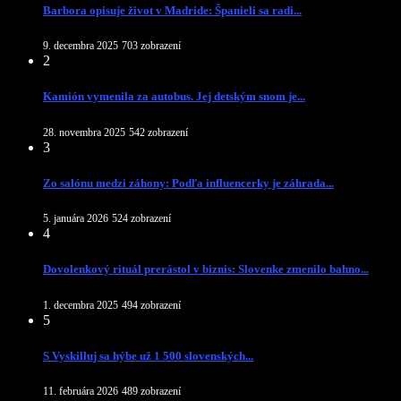
Barbora opisuje život v Madride: Španieli sa radi...
9. decembra 2025
703 zobrazení
2
Kamión vymenila za autobus. Jej detským snom je...
28. novembra 2025
542 zobrazení
3
Zo salónu medzi záhony: Podľa influencerky je záhrada...
5. januára 2026
524 zobrazení
4
Dovolenkový rituál prerástol v biznis: Slovenke zmenilo bahno...
1. decembra 2025
494 zobrazení
5
S Vyskilluj sa hýbe už 1 500 slovenských...
11. februára 2026
489 zobrazení