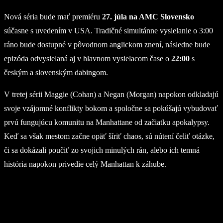
Nová séria bude mať premiéru
27. júla na AMC Slovensko
súčasne s uvedením v USA. Tradičné simultánne vysielanie o 3:00
ráno bude dostupné v pôvodnom anglickom znení, následne bude
epizóda odvysielaná aj v hlavnom vysielacom čase o
22:00
s
českým a slovenským dabingom.
V tretej sérii Maggie (Cohan) a Negan (Morgan) napokon odkladajú
svoje vzájomné konflikty bokom a spoločne sa pokúšajú vybudovať
prvú fungujúcu komunitu na Manhattane od začiatku apokalypsy.
Keď sa však mestom začne opäť šíriť chaos, sú nútení čeliť otázke,
či sa dokázali poučiť zo svojich minulých rán, alebo ich temná
história napokon privedie celý Manhattan k záhube.