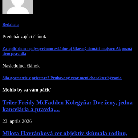
Redakcia
Predchádzajúci článok
Zatepliť dom s polystyrénom zvládne aj šikovný domáci majster. Ak pozná
tieto pravidlá
Nasledujúci článok
Sila geometrie v priestore? Pruhovaný vzor mení charakter bývania
Mohlo by sa vám páčiť
Triler Freidy McFadden Kolegyňa: Dve ženy, jedna
kancelária a pravda,...
23. apríla 2026
Milota Havránková cez objektív skúmala rodinu,