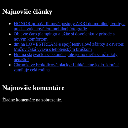
Najnovšie články
HONOR prináša filmové postupy ARRI do mobilnej tvorby a
predstavuje novú éru mobilnej fotografie
Objavte čaro glampingu a užite si dovolenku v prírode s
novým komfortom
dm na LOVESTREAM-e spojí festivalové zážitky s osvetou:
Mužov čaká výzva s tehotenským bruškom
Hra na skrývačku sa skončila, ale jedno dieťa sa už nikdy
nenašlo!
Chrumkavé brokolicové placky: Ľahké letné jedlo, ktoré si
zamiluje celá rodina
Najnovšie komentáre
Žiadne komentáre na zobrazenie.