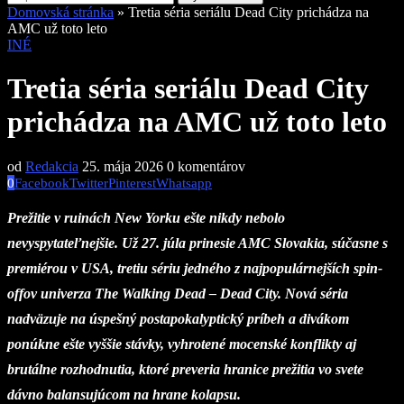
Domovská stránka
»
Tretia séria seriálu Dead City prichádza na
AMC už toto leto
INÉ
Tretia séria seriálu Dead City
prichádza na AMC už toto leto
od
Redakcia
25. mája 2026
0 komentárov
0
Facebook
Twitter
Pinterest
Whatsapp
Prežitie v ruinách New Yorku ešte nikdy nebolo
nevyspytateľnejšie. Už 27. júla prinesie AMC Slovakia, súčasne s
premiérou v USA, tretiu sériu jedného z najpopulárnejších spin-
offov univerza The Walking Dead – Dead City. Nová séria
nadväzuje na úspešný postapokalyptický príbeh a divákom
ponúkne ešte vyššie stávky, vyhrotené mocenské konflikty aj
brutálne rozhodnutia, ktoré preveria hranice prežitia vo svete
dávno balansujúcom na hrane kolapsu.