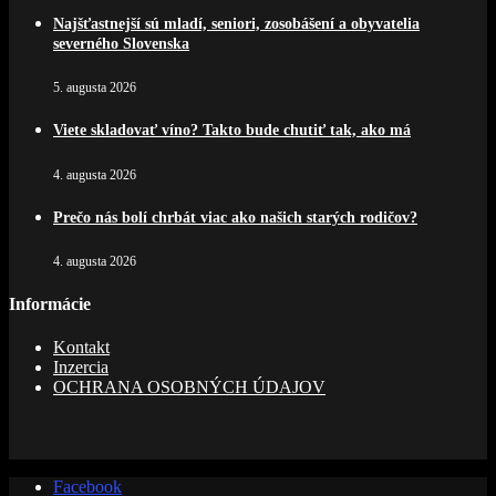
Najšťastnejší sú mladí, seniori, zosobášení a obyvatelia
severného Slovenska
5. augusta 2026
Viete skladovať víno? Takto bude chutiť tak, ako má
4. augusta 2026
Prečo nás bolí chrbát viac ako našich starých rodičov?
4. augusta 2026
Informácie
Kontakt
Inzercia
OCHRANA OSOBNÝCH ÚDAJOV
Facebook