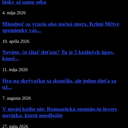
lásky aj samu seba
4. mája 2026
Minulosť sa vracia ako nočná mora. Krimi Mŕtve
spomienky vás...
10. apríla 2026
Neviete, čo čítať deťom? Tu je 5 knižných tipov,
ktoré...
11. mája 2026
Hra na skrývačku sa skončila, ale jedno dieťa sa
už...
7. augusta 2026
V mojej knihe nie: Romantická enemies-to-lovers
novinka, ktorú neodložíte
27. mája 2026