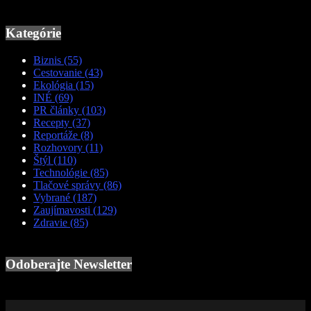
Kategórie
Biznis
(55)
Cestovanie
(43)
Ekológia
(15)
INÉ
(69)
PR články
(103)
Recepty
(37)
Reportáže
(8)
Rozhovory
(11)
Štýl
(110)
Technológie
(85)
Tlačové správy
(86)
Vybrané
(187)
Zaujímavosti
(129)
Zdravie
(85)
Odoberajte Newsletter