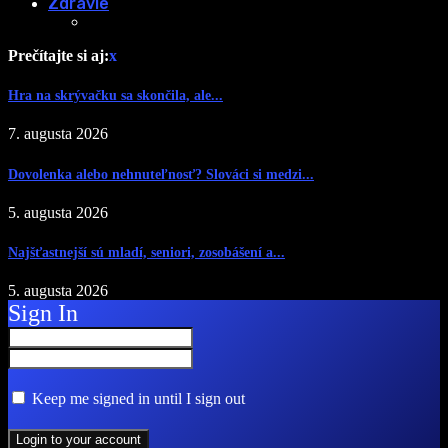
Zdravie
Prečítajte si aj:
x
Hra na skrývačku sa skončila, ale...
7. augusta 2026
Dovolenka alebo nehnuteľnosť? Slováci si medzi...
5. augusta 2026
Najšťastnejší sú mladí, seniori, zosobášení a...
5. augusta 2026
Sign In
Keep me signed in until I sign out