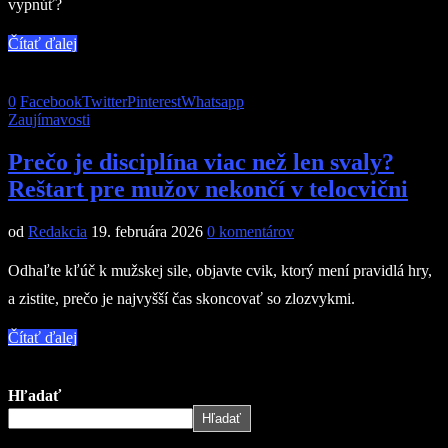
vypnúť?
Čítať ďalej
0
Facebook
Twitter
Pinterest
Whatsapp
Zaujímavosti
Prečo je disciplína viac než len svaly?
Reštart pre mužov nekončí v telocvični
od
Redakcia
19. februára 2026
0 komentárov
Odhaľte kľúč k mužskej sile, objavte cvik, ktorý mení pravidlá hry,
a zistite, prečo je najvyšší čas skoncovať so zlozvykmi.
Čítať ďalej
Hľadať
Hľadať