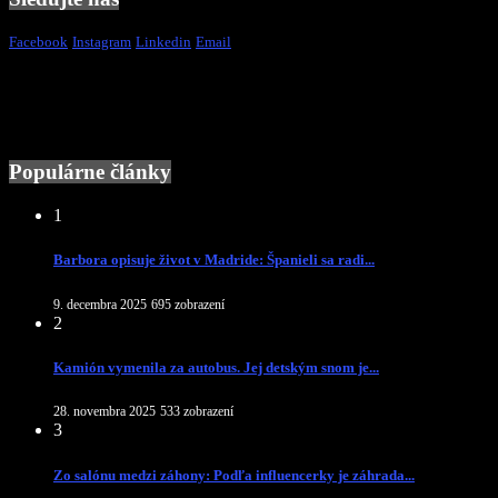
Facebook
Instagram
Linkedin
Email
Populárne články
1
Barbora opisuje život v Madride: Španieli sa radi...
9. decembra 2025
695 zobrazení
2
Kamión vymenila za autobus. Jej detským snom je...
28. novembra 2025
533 zobrazení
3
Zo salónu medzi záhony: Podľa influencerky je záhrada...