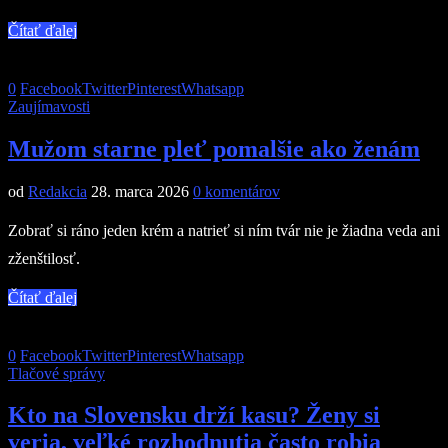
Čítať ďalej
0
Facebook
Twitter
Pinterest
Whatsapp
Zaujímavosti
Mužom starne pleť pomalšie ako ženám
od
Redakcia
28. marca 2026
0 komentárov
Zobrať si ráno jeden krém a natrieť si ním tvár nie je žiadna veda ani
zženštilosť.
Čítať ďalej
0
Facebook
Twitter
Pinterest
Whatsapp
Tlačové správy
Kto na Slovensku drží kasu? Ženy si
veria, veľké rozhodnutia často robia