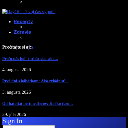
Recepty
Zdravie
Prečítajte si aj:
x
Prečo nás bolí chrbát viac ako...
4. augusta 2026
Prvé dni s bábätkom: Ako zvládnuť...
3. augusta 2026
Od batoliat po tínedžerov: Koľko času...
29. júla 2026
Sign In