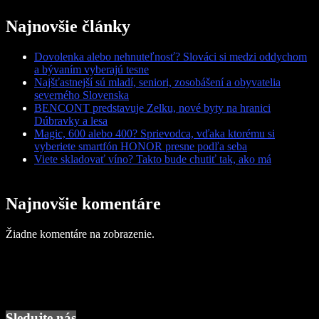
Najnovšie články
Dovolenka alebo nehnuteľnosť? Slováci si medzi oddychom
a bývaním vyberajú tesne
Najšťastnejší sú mladí, seniori, zosobášení a obyvatelia
severného Slovenska
BENCONT predstavuje Zelku, nové byty na hranici
Dúbravky a lesa
Magic, 600 alebo 400? Sprievodca, vďaka ktorému si
vyberiete smartfón HONOR presne podľa seba
Viete skladovať víno? Takto bude chutiť tak, ako má
Najnovšie komentáre
Žiadne komentáre na zobrazenie.
Sledujte nás