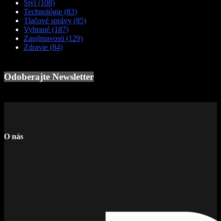
Štýl
(108)
Technológie
(83)
Tlačové správy
(85)
Vybrané
(187)
Zaujímavosti
(129)
Zdravie
(84)
Odoberajte Newsletter
O nás