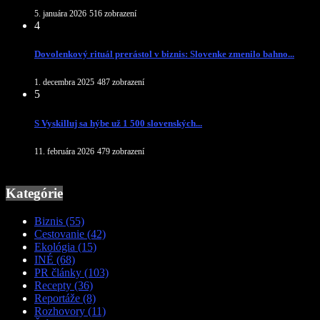
5. januára 2026
516 zobrazení
4
Dovolenkový rituál prerástol v biznis: Slovenke zmenilo bahno...
1. decembra 2025
487 zobrazení
5
S Vyskilluj sa hýbe už 1 500 slovenských...
11. februára 2026
479 zobrazení
Kategórie
Biznis
(55)
Cestovanie
(42)
Ekológia
(15)
INÉ
(68)
PR články
(103)
Recepty
(36)
Reportáže
(8)
Rozhovory
(11)