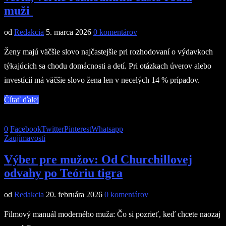
muži
od
Redakcia
5. marca 2026
0 komentárov
Ženy majú väčšie slovo najčastejšie pri rozhodovaní o výdavkoch
týkajúcich sa chodu domácnosti a detí. Pri otázkach úverov alebo
investícií má väčšie slovo žena len v necelých 14 % prípadov.
Čítať ďalej
0
Facebook
Twitter
Pinterest
Whatsapp
Zaujímavosti
Výber pre mužov: Od Churchillovej
odvahy po Teóriu tigra
od
Redakcia
20. februára 2026
0 komentárov
Filmový manuál moderného muža: Čo si pozrieť, keď chcete naozaj