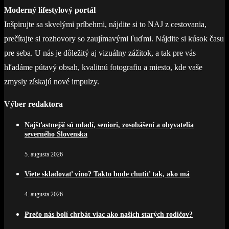
Moderný lifestylový portál
Inšpirujte sa skvelými príbehmi, nájdite si to NAJ z cestovania,
prečítajte si rozhovory so zaujímavými ľuďmi. Nájdite si kúsok času
pre seba. U nás je dôležitý aj vizuálny zážitok, a tak pre vás
hľadáme pútavý obsah, kvalitnú fotografiu a miesto, kde vaše
zmysly získajú nové impulzy.
Výber redaktora
Najšťastnejší sú mladí, seniori, zosobášení a obyvatelia
severného Slovenska
5. augusta 2026
Viete skladovať víno? Takto bude chutiť tak, ako má
4. augusta 2026
Prečo nás bolí chrbát viac ako našich starých rodičov?