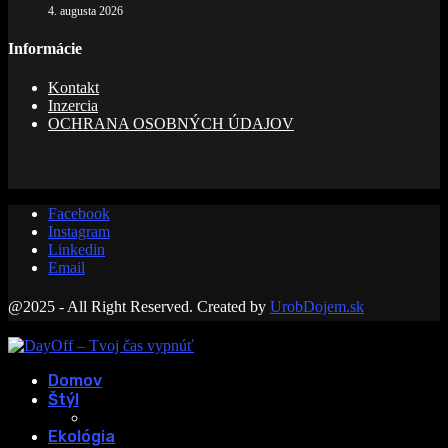
4. augusta 2026
Informácie
Kontakt
Inzercia
OCHRANA OSOBNÝCH ÚDAJOV
Facebook
Instagram
Linkedin
Email
@2025 - All Right Reserved. Created by
UrobDojem.sk
Domov
Štýl
Ekológia