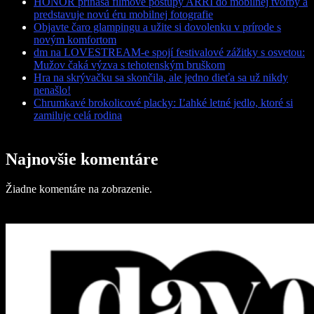
HONOR prináša filmové postupy ARRI do mobilnej tvorby a
predstavuje novú éru mobilnej fotografie
Objavte čaro glampingu a užite si dovolenku v prírode s
novým komfortom
dm na LOVESTREAM-e spojí festivalové zážitky s osvetou:
Mužov čaká výzva s tehotenským bruškom
Hra na skrývačku sa skončila, ale jedno dieťa sa už nikdy
nenašlo!
Chrumkavé brokolicové placky: Ľahké letné jedlo, ktoré si
zamiluje celá rodina
Najnovšie komentáre
Žiadne komentáre na zobrazenie.