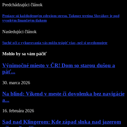
Predchádzajúci článok
Peniaze sú každodenným zdrojom stresu. Takmer tretina Slovákov je pod
vysokým finančným tlakom
Nasledujúci článok
Suché oči z vykurovania vás môžu trápiť viac, než si uvedomujete
Mohlo by sa vám páčiť
Výnimočné miesto v ČR! Dom so starou dušou a
päť...
30. marca 2026
Na blind: Víkend v meste či dovolenka bez navigácie
a...
16. februára 2026
Sad nad Klingerom: Kde západ slnka nad jazerom