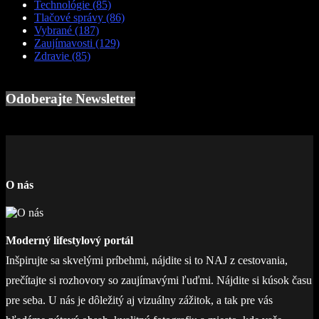
Technológie
(85)
Tlačové správy
(86)
Vybrané
(187)
Zaujímavosti
(129)
Zdravie
(85)
Odoberajte Newsletter
O nás
Moderný lifestylový portál
Inšpirujte sa skvelými príbehmi, nájdite si to NAJ z cestovania,
prečítajte si rozhovory so zaujímavými ľuďmi. Nájdite si kúsok času
pre seba. U nás je dôležitý aj vizuálny zážitok, a tak pre vás