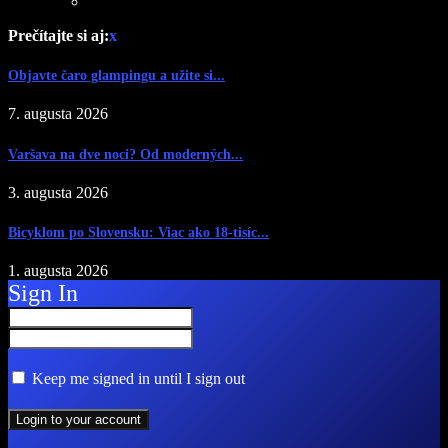
Prečítajte si aj:
x
Objavte čaro glampingu a užite si...
7. augusta 2026
Varšava na dve noci? Od moderných...
3. augusta 2026
Bicyklom po Slovensku: Viac ako 18-tisíc...
1. augusta 2026
Sign In
Keep me signed in until I sign out