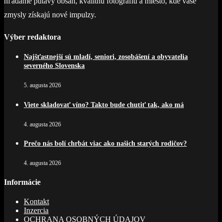
hľadáme pútavý obsah, kvalitnú fotografiu a miesto, kde vaše
zmysly získajú nové impulzy.
Výber redaktora
Najšťastnejší sú mladí, seniori, zosobášení a obyvatelia
severného Slovenska
5. augusta 2026
Viete skladovať víno? Takto bude chutiť tak, ako má
4. augusta 2026
Prečo nás bolí chrbát viac ako našich starých rodičov?
4. augusta 2026
Informácie
Kontakt
Inzercia
OCHRANA OSOBNÝCH ÚDAJOV