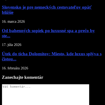
Slovensko je pre nemeckých cestovateľov opäť
bližšie
16. marca 2026
Od bahenných sopiek po luxusné spa a prečo by
ste...
17. júla 2026
Útek do ticha Dolomitov: Miesto, kde luxus splýva s
čistou...
16. februára 2026
Zanechajte komentár