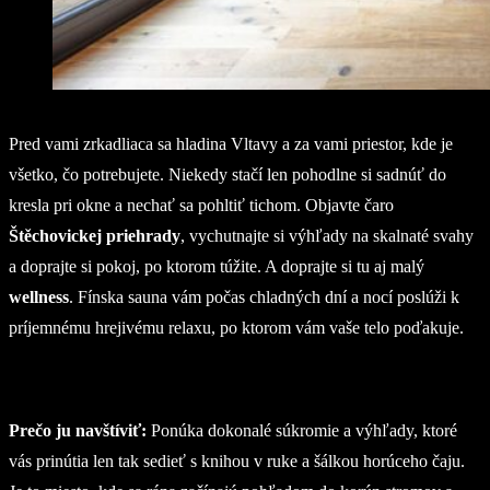
Pred vami zrkadliaca sa hladina Vltavy a za vami priestor, kde je
všetko, čo potrebujete. Niekedy stačí len pohodlne si sadnúť do
kresla pri okne a nechať sa pohltiť tichom. Objavte čaro
Štěchovickej priehrady
, vychutnajte si výhľady na skalnaté svahy
a doprajte si pokoj, po ktorom túžite. A doprajte si tu aj malý
wellness
. Fínska sauna vám počas chladných dní a nocí poslúži k
príjemnému hrejivému relaxu, po ktorom vám vaše telo poďakuje.
Prečo ju navštíviť:
Ponúka dokonalé súkromie a výhľady, ktoré
vás prinútia len tak sedieť s knihou v ruke a šálkou horúceho čaju.