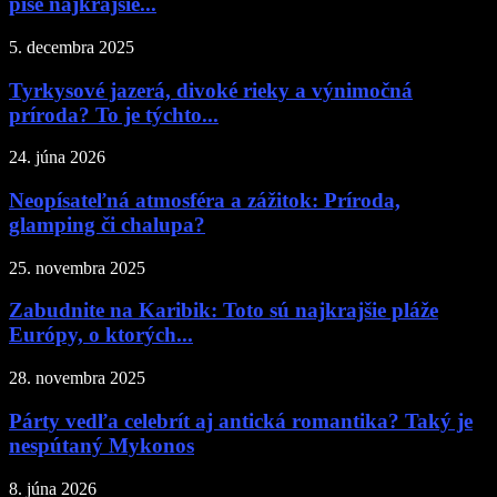
píše najkrajšie...
5. decembra 2025
Tyrkysové jazerá, divoké rieky a výnimočná
príroda? To je týchto...
24. júna 2026
Neopísateľná atmosféra a zážitok: Príroda,
glamping či chalupa?
25. novembra 2025
Zabudnite na Karibik: Toto sú najkrajšie pláže
Európy, o ktorých...
28. novembra 2025
Párty vedľa celebrít aj antická romantika? Taký je
nespútaný Mykonos
8. júna 2026