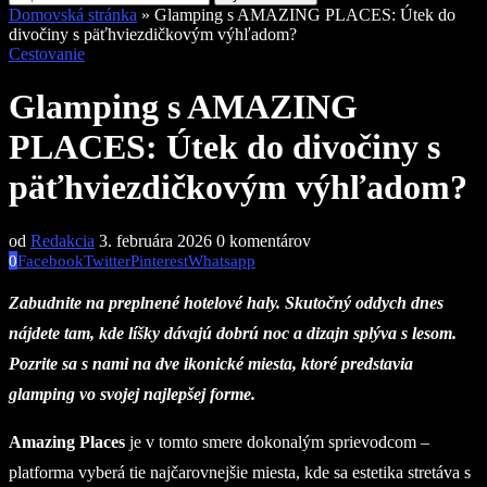
Domovská stránka
»
Glamping s AMAZING PLACES: Útek do
divočiny s päťhviezdičkovým výhľadom?
Cestovanie
Glamping s AMAZING
PLACES: Útek do divočiny s
päťhviezdičkovým výhľadom?
od
Redakcia
3. februára 2026
0 komentárov
0
Facebook
Twitter
Pinterest
Whatsapp
Zabudnite na preplnené hotelové haly. Skutočný oddych dnes
nájdete tam, kde líšky dávajú dobrú noc a dizajn splýva s lesom.
Pozrite sa s nami na dve ikonické miesta, ktoré predstavia
glamping vo svojej najlepšej forme.
Amazing Places
je v tomto smere dokonalým sprievodcom –
platforma vyberá tie najčarovnejšie miesta, kde sa estetika stretáva s