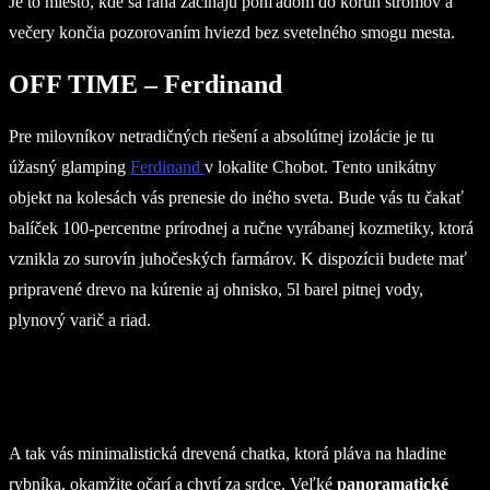
Je to miesto, kde sa rána začínajú pohľadom do korún stromov a
večery končia pozorovaním hviezd bez svetelného smogu mesta.
OFF TIME – Ferdinand
Pre milovníkov netradičných riešení a absolútnej izolácie je tu
úžasný glamping
Ferdinand
v lokalite Chobot. Tento unikátny
objekt na kolesách vás prenesie do iného sveta. Bude vás tu čakať
balíček 100-percentne prírodnej a ručne vyrábanej kozmetiky, ktorá
vznikla zo surovín juhočeských farmárov. K dispozícii budete mať
pripravené drevo na kúrenie aj ohnisko, 5l barel pitnej vody,
plynový varič a riad.
A tak vás minimalistická drevená chatka, ktorá pláva na hladine
rybníka, okamžite očarí a chytí za srdce. Veľké
panoramatické