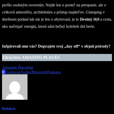
prešlo osobným overením. Nejde len o posteľ na prespanie, ale o
celkovú atmosféru, architektúru a prístup majiteľov. Glamping v
dnešnom podaní tak nie je len o ubytovaní, je to
životný štýl
a cesta,
ako načerpať energiu, ktorú nám bežný kolobeh dní berie.
Inšpirovali sme vás? Doprajete svoj „day off“ v objatí prírody?
Zdroj foto: AMAZING PLACES
Amazing Places
top
0
Facebook
Twitter
Pinterest
Whatsapp
Redakcia