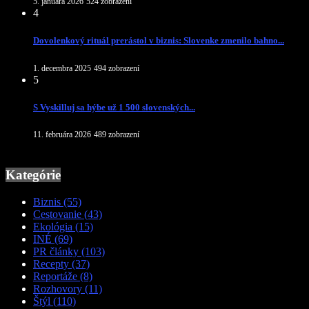
5. januára 2026
524 zobrazení
4
Dovolenkový rituál prerástol v biznis: Slovenke zmenilo bahno...
1. decembra 2025
494 zobrazení
5
S Vyskilluj sa hýbe už 1 500 slovenských...
11. februára 2026
489 zobrazení
Kategórie
Biznis
(55)
Cestovanie
(43)
Ekológia
(15)
INÉ
(69)
PR články
(103)
Recepty
(37)
Reportáže
(8)
Rozhovory
(11)
Štýl
(110)