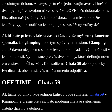
absolútnym tichom. A navyše je tu ešte jedna zaujímavosť. Dnešné
dva tipy majú vo svojom názve slovíčko
„OFF“
, čo dokonale ladí s
filozofiou našej stránky. A tak, keď dorazíte na miesto, odložte
telefóny, vypnite notifikácie a doprajte si zaslúžený voľný deň.
Ak hľadáte
priestor
, kde sa
zastaví čas
a vaše
myšlienky konečne
spomalia
, tak
glamping
bude tým správnym miestom.
Glamping
ale už dávno nie je len o stane v lese. Je to o hľadaní výnimočnosti v
jednoduchosti. Vybrali sme pre vás dve lokality, ktoré definujú novú
éru cestovania. Či už vás zláka solitérna
Chata 59
alebo poetický
Ferdinand
, obe miesta vás naučia umeniu odpojiť sa.
OFF TIME – Chata 59
Ak túžite po úniku, kde jedinou kulisou bude šum lesa,
Chata 59
v
Krňanoch je presne pre vás. Táto moderná chata je stelesnením
čistého dizajnu a útulnosti.