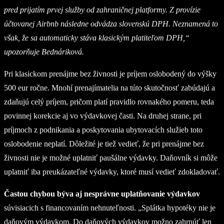
pred prijatím prvej služby od zahraničnej platformy. Z provízie
účtovanej Airbnb následne odvádza slovenskú DPH. Neznamená to
však, že sa automaticky stáva klasickým platiteľom DPH,“
upozorňuje Bednáriková.
Pri klasickom prenájme bez živnosti je príjem oslobodený do výšky
500 eur ročne. Mnohí prenajímatelia na túto skutočnosť zabúdajú a
zdaňujú celý príjem, pričom platí pravidlo rovnakého pomeru, teda
povinnej korekcie aj vo výdavkovej časti. Na druhej strane, pri
príjmoch z podnikania a poskytovania ubytovacích služieb toto
oslobodenie neplatí. Dôležité je tiež vedieť, že pri prenájme bez
živnosti nie je možné uplatniť paušálne výdavky. Daňovník si môže
uplatniť iba preukázateľné výdavky, ktoré musí vedieť zdokladovať.
Častou chybou býva aj nesprávne uplatňovanie výdavkov
súvisiacich s financovaním nehnuteľnosti. „Splátka hypotéky nie je
daňovým výdavkom. Do daňových výdavkov možno zahrnúť len