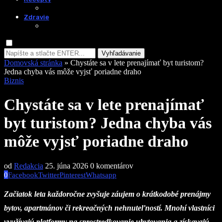
Zdravie
Vyhľadávanie
Domovská stránka
»
Chystáte sa v lete prenajímať byt turistom?
Jedna chyba vás môže vyjsť poriadne draho
Biznis
Chystáte sa v lete prenajímať
byt turistom? Jedna chyba vás
môže vyjsť poriadne draho
od
Redakcia
25. júna 2026
0 komentárov
0
Facebook
Twitter
Pinterest
Whatsapp
Začiatok leta každoročne zvyšuje záujem o krátkodobé prenájmy
bytov, apartmánov či rekreačných nehnuteľností. Mnohí vlastníci
využívajú platformy na sprostredkovanie ubytovania a získavajú