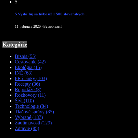
5
S Vyskilluj sa hýbe už 1 500 slovenských...
11. februára 2026
482 zobrazení
Kategórie
Biznis
(55)
Cestovanie
(42)
Ekológia
(15)
INÉ
(68)
PR články
(103)
Recepty
(36)
Reportáže
(8)
Rozhovory
(11)
Štýl
(110)
Technológie
(84)
Tlačové správy
(85)
Vybrané
(187)
Zaujímavosti
(129)
Zdravie
(85)