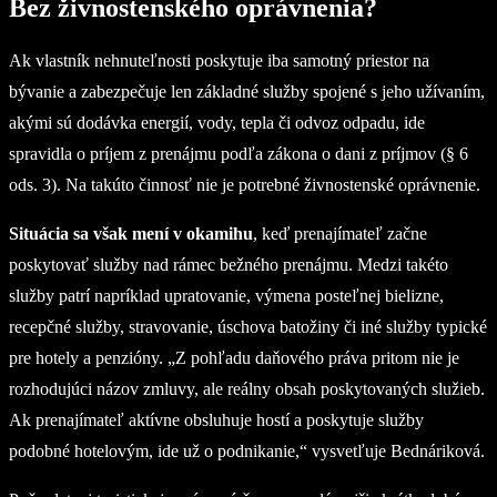
Bez živnostenského oprávnenia?
Ak vlastník nehnuteľnosti poskytuje iba samotný priestor na
bývanie a zabezpečuje len základné služby spojené s jeho užívaním,
akými sú dodávka energií, vody, tepla či odvoz odpadu, ide
spravidla o príjem z prenájmu podľa zákona o dani z príjmov (§ 6
ods. 3). Na takúto činnosť nie je potrebné živnostenské oprávnenie.
Situácia sa však mení v okamihu
, keď prenajímateľ začne
poskytovať služby nad rámec bežného prenájmu. Medzi takéto
služby patrí napríklad upratovanie, výmena posteľnej bielizne,
recepčné služby, stravovanie, úschova batožiny či iné služby typické
pre hotely a penzióny. „Z pohľadu daňového práva pritom nie je
rozhodujúci názov zmluvy, ale reálny obsah poskytovaných služieb.
Ak prenajímateľ aktívne obsluhuje hostí a poskytuje služby
podobné hotelovým, ide už o podnikanie,“ vysvetľuje Bednáriková.