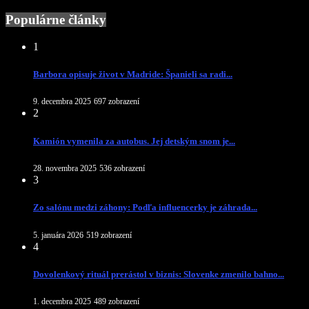
Populárne články
1
Barbora opisuje život v Madride: Španieli sa radi...
9. decembra 2025
697 zobrazení
2
Kamión vymenila za autobus. Jej detským snom je...
28. novembra 2025
536 zobrazení
3
Zo salónu medzi záhony: Podľa influencerky je záhrada...
5. januára 2026
519 zobrazení
4
Dovolenkový rituál prerástol v biznis: Slovenke zmenilo bahno...
1. decembra 2025
489 zobrazení