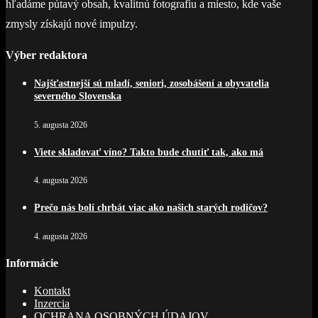
hľadáme pútavý obsah, kvalitnú fotografiu a miesto, kde vaše
zmysly získajú nové impulzy.
Výber redaktora
Najšťastnejší sú mladí, seniori, zosobášení a obyvatelia
severného Slovenska
5. augusta 2026
Viete skladovať víno? Takto bude chutiť tak, ako má
4. augusta 2026
Prečo nás bolí chrbát viac ako našich starých rodičov?
4. augusta 2026
Informácie
Kontakt
Inzercia
OCHRANA OSOBNÝCH ÚDAJOV