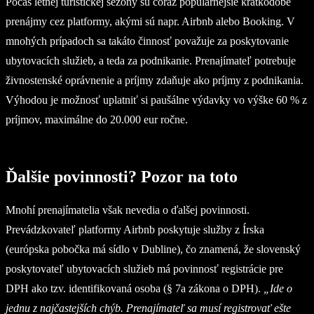
Počas letnej turistickej sezóny sú čoraz populárnejšie krátkodobé
prenájmy cez platformy, akými sú napr. Airbnb alebo Booking. V
mnohých prípadoch sa takáto činnosť považuje za poskytovanie
ubytovacích služieb, a teda za podnikanie. Prenajímateľ potrebuje
živnostenské oprávnenie a príjmy zdaňuje ako príjmy z podnikania.
Výhodou je možnosť uplatniť si paušálne výdavky vo výške 60 % z
príjmov, maximálne do 20.000 eur ročne.
Ďalšie povinnosti? Pozor na toto
Mnohí prenajímatelia však nevedia o ďalšej povinnosti.
Prevádzkovateľ platformy Airbnb poskytuje služby z Írska
(európska pobočka má sídlo v Dubline), čo znamená, že slovenský
poskytovateľ ubytovacích služieb má povinnosť registrácie pre
DPH ako tzv. identifikovaná osoba (§ 7a zákona o DPH).
„Ide o
jednu z najčastejších chýb. Prenajímateľ sa musí registrovať ešte