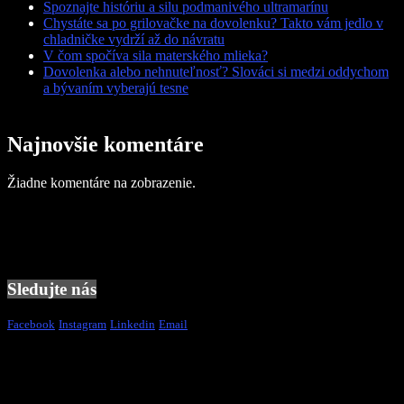
Spoznajte históriu a silu podmanivého ultramarínu
Chystáte sa po grilovačke na dovolenku? Takto vám jedlo v
chladničke vydrží až do návratu
V čom spočíva sila materského mlieka?
Dovolenka alebo nehnuteľnosť? Slováci si medzi oddychom
a bývaním vyberajú tesne
Najnovšie komentáre
Žiadne komentáre na zobrazenie.
Sledujte nás
Facebook
Instagram
Linkedin
Email