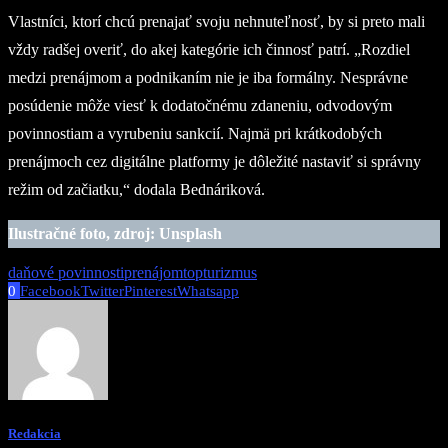
Vlastníci, ktorí chcú prenajať svoju nehnuteľnosť, by si preto mali
vždy radšej overiť, do akej kategórie ich činnosť patrí. „Rozdiel
medzi prenájmom a podnikaním nie je iba formálny. Nesprávne
posúdenie môže viesť k dodatočnému zdaneniu, odvodovým
povinnostiam a vyrubeniu sankcií. Najmä pri krátkodobých
prenájmoch cez digitálne platformy je dôležité nastaviť si správny
režim od začiatku,“ dodala Bednáriková.
Ilustračné foto, zdroj: Unsplash
daňové povinnosti
prenájom
top
turizmus
0
Facebook
Twitter
Pinterest
Whatsapp
Redakcia