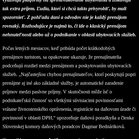
tak extra príjem. Ľudia, ktorí si chcú takto privyrobiť, by mali
spozornieť. Z pohľadu daní a odvodov nie je každý prenájom
rovnaký. Rozhodujúce je najmä to, či ide o klasický prenájom
nehnuteľnosti alebo už o podnikanie v oblasti ubytovacích služieb.
Počas letných mesiacov, keď pribúda počet krátkodobých
prenájmov turistom, sa opakovane ukazuje, že prenajímatelia
podceňujú rozdiel medzi prenájmom a poskytovaním ubytovacích
služieb. „Najčastejšou chybou prenajímateľov, ktorí poskytujú popri
prenájme aj iné ako základné služby, je automatické zaradenie
príjmov medzi pasívne príjmy. V skutočnosti môže ísť o
podnikateľskú činnosť so všetkými súvisiacimi povinnosťami
vrátane živnostenského oprávnenia, registrácie na daňovom úrade či
povinností v oblasti DPH,“ upozorňuje daňová poradkyňa a členka
Slovenskej komory daňových poradcov Dagmar Bednáriková.