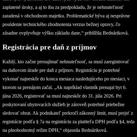
zaplatené úroky, a aj to iba za predpokladu, že je nehnuteľnosť
zaradená v obchodnom majetku. Problematické býva aj nesprávne
posúdenie technického zhodnotenia verzus bežnej opravy, čo
zásadne ovplyvňuje výšku základu dane,“ priblížila Bednáriková.
Registrácia pre daň z príjmov
Každý, kto začne prenajímať nehnuteľnosť, sa musí zaregistrovať
na daňovom úrade pre daň z príjmov. Registráciu je potrebné
vykonať najneskôr do konca mesiaca nasledujúceho po mesiaci, v
ktorom sa prenájom začal. „Ak napríklad vlastník prenajal byt 6.
júna 2026, registrovať sa musí najneskôr do 31. júla 2026. Pri
poskytovaní ubytovacích služieb je zároveň potrebné priebežne
sledovať obrat. Ak podnikateľ prekročí zákonný limit, musí prejsť z
registrácie podľa § 7a na registráciu za platiteľa DPH podľa §4, teda
na plnohodnotný režim DPH,“ objasnila Bednáriková.