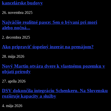
kancelárske budovy
26. novembra 2025
Najväčšie realitné pasce: Sen o bývaní pri mori
alebo nočná...
2. decembra 2025
Ako pripraviť úspešný inzerát na prenájom?
28. mája 2026
Nový Martin otvára dvere k vlastnému pozemku v
objatí prírody
27. apríla 2026
DSV dokončila integráciu Schenkeru. Na Slovensku
rozširuje kapacity a služby
4. mája 2026