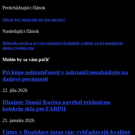
Predchádzajúci článok
Chcete byť nezávislí od cien energií?
Nasledujúci článok
Dobierka prežíva aj v ére okamžitých platieb, e-shopy za jej popularitu
platia vysokú cenu
Mohlo by sa vám páčiť
Pri kúpe nehnuteľnosti v zahraničí nezabúdajte na
daňové povinnosti
22. júla 2026
Dizajnér Tomáš Kučera navrhol exkluzívnu
kolekciu skla pre FABINI
21. januára 2026
Firmy v Bratislave čoraz viac vyhľadávajú kvalitné