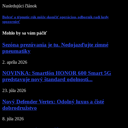
Nasledujúci článok
Bolesť a tŕpnutie rúk môže skončiť operáciou, odborník radí kedy
spozornieť
Mohlo by sa vám páčiť
Sezóna prezúvania je tu. Nedojazďujte zimné
pneumatiky
2. apríla 2026
NOVINKA: Smartfón HONOR 600 Smart 5G
predstavuje nový štandard odolnosti...
23. júla 2026
Nový Defender Vertex: Odolný luxus a čisté
dobrodružstvo
8. júla 2026