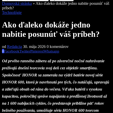
Domovská stránka
»
Ako ďaleko dokáže jedno nabitie posunúť váš
príbeh?
Technológie
Ako ďaleko dokáže jedno
nabitie posunúť váš príbeh?
od
Redakcia
30. mája 2026
0 komentárov
0
Facebook
Twitter
Pinterest
Whatsapp
Od prvého ranného záberu až po záverečné nočné nahrávanie
prežívajú dnešní tvorcovia svoj deň cez objektív smartfónu.
Spoločnosť HONOR sa zamerala na výdrž batérie novej série
HONOR 600, ktorá je navrhnutá pre tých, čo natáčajú, upravujú
a zdieľajú obsah od rána do večera. Vďaka batérii s vysokou
kapacitou, pokročilej správe napájania a predĺženej životnosti až
na 1 600 nabíjacích cyklov, čo predstavuje približne päť rokov
bežného používania, umožňuje séria HONOR 600 tvorcom