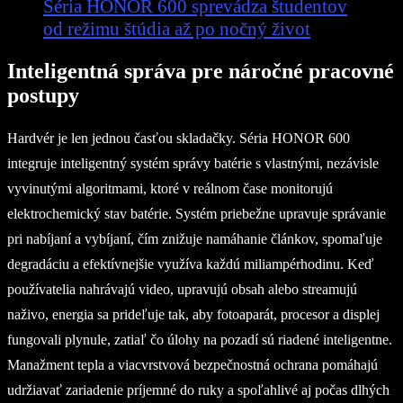
Séria HONOR 600 sprevádza študentov
od režimu štúdia až po nočný život
Inteligentná správa pre náročné pracovné
postupy
Hardvér je len jednou časťou skladačky. Séria HONOR 600
integruje inteligentný systém správy batérie s vlastnými, nezávisle
vyvinutými algoritmami, ktoré v reálnom čase monitorujú
elektrochemický stav batérie. Systém priebežne upravuje správanie
pri nabíjaní a vybíjaní, čím znižuje namáhanie článkov, spomaľuje
degradáciu a efektívnejšie využíva každú miliampérhodinu. Keď
používatelia nahrávajú video, upravujú obsah alebo streamujú
naživo, energia sa prideľuje tak, aby fotoaparát, procesor a displej
fungovali plynule, zatiaľ čo úlohy na pozadí sú riadené inteligentne.
Manažment tepla a viacvrstvová bezpečnostná ochrana pomáhajú
udržiavať zariadenie príjemné do ruky a spoľahlivé aj počas dlhých