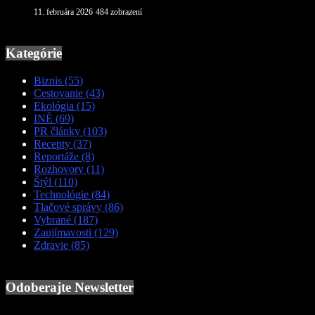
11. februára 2026
484 zobrazení
Kategórie
Biznis
(55)
Cestovanie
(43)
Ekológia
(15)
INÉ
(69)
PR články
(103)
Recepty
(37)
Reportáže
(8)
Rozhovory
(11)
Štýl
(110)
Technológie
(84)
Tlačové správy
(86)
Vybrané
(187)
Zaujímavosti
(129)
Zdravie
(85)
Odoberajte Newsletter