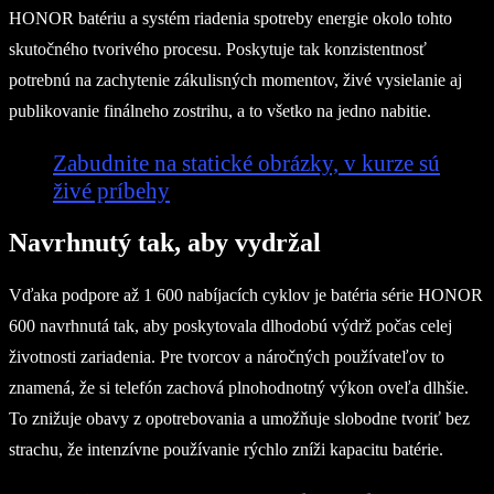
HONOR batériu a systém riadenia spotreby energie okolo tohto
skutočného tvorivého procesu. Poskytuje tak konzistentnosť
potrebnú na zachytenie zákulisných momentov, živé vysielanie aj
publikovanie finálneho zostrihu, a to všetko na jedno nabitie.
Zabudnite na statické obrázky, v kurze sú
živé príbehy
Navrhnutý tak, aby vydržal
Vďaka podpore až 1 600 nabíjacích cyklov je batéria série HONOR
600 navrhnutá tak, aby poskytovala dlhodobú výdrž počas celej
životnosti zariadenia. Pre tvorcov a náročných používateľov to
znamená, že si telefón zachová plnohodnotný výkon oveľa dlhšie.
To znižuje obavy z opotrebovania a umožňuje slobodne tvoriť bez
strachu, že intenzívne používanie rýchlo zníži kapacitu batérie.