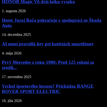
HONOR Magic V6 drží latku vysoko
1. augusta 2026
Herec Juraj Bača pokračuje v spolupráci so Škoda
Auto
14. decembra 2025
AI mení pravidlá hry pri batériách smartfónov
4. mája 2026
Prvý Mercedes z roku 1900: Pred 125 rokmi sa
zrodil...
17. novembra 2025
Vrchol športového luxusu? Prichádza RANGE
ROVER SPORT ELECTRIC
16. júla 2026