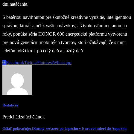
dní natáčania.
S batériou navrhnutou pre skutočné kreatívne využitie, inteligentnou
správou, ktorá sa učí z vašich návykov, a životnosťou meranou na
roky, ponúka séria HONOR 600 energetickú platformu vytvorenú
pre novú generáciu mobilných tvorcov, ktorí očakávajú, že s nimi
telefón udrží krok po celý deň a každý deň.
0
Facebook
Twitter
Pinterest
Whatsapp
Redakcia
Predchádzajúci článok
Ošiaľ pokračuje: Dánsky reťazec po úspechu v Eurovei mieri do Auparku