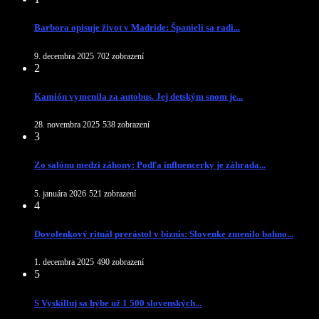
Barbora opisuje život v Madride: Španieli sa radi...
9. decembra 2025
702 zobrazení
2
Kamión vymenila za autobus. Jej detským snom je...
28. novembra 2025
538 zobrazení
3
Zo salónu medzi záhony: Podľa influencerky je záhrada...
5. januára 2026
521 zobrazení
4
Dovolenkový rituál prerástol v biznis: Slovenke zmenilo bahno...
1. decembra 2025
490 zobrazení
5
S Vyskilluj sa hýbe už 1 500 slovenských...