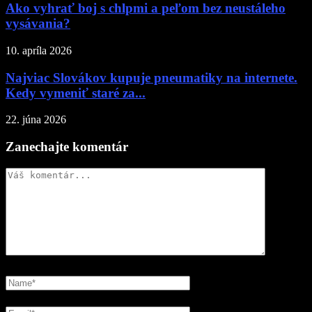
Ako vyhrať boj s chlpmi a peľom bez neustáleho
vysávania?
10. apríla 2026
Najviac Slovákov kupuje pneumatiky na internete.
Kedy vymeniť staré za...
22. júna 2026
Zanechajte komentár