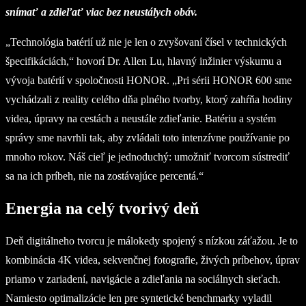
snímať a zdieľať viac bez neustálych obáv.
„Technológia batérií už nie je len o zvyšovaní čísel v technických
špecifikáciách,“ hovorí Dr. Allen Lu, hlavný inžinier výskumu a
vývoja batérií v spoločnosti HONOR. „Pri sérii HONOR 600 sme
vychádzali z reality celého dňa plného tvorby, ktorý zahŕňa hodiny
videa, úpravy na cestách a neustále zdieľanie. Batériu a systém
správy sme navrhli tak, aby zvládali toto intenzívne používanie po
mnoho rokov. Náš cieľ je jednoduchý: umožniť tvorcom sústrediť
sa na ich príbeh, nie na zostávajúce percentá.“
Energia na celý tvorivý deň
Deň digitálneho tvorcu je málokedy spojený s nízkou záťažou. Je to
kombinácia 4K videa, sekvenčnej fotografie, živých príbehov, úprav
priamo v zariadení, navigácie a zdieľania na sociálnych sieťach.
Namiesto optimalizácie len pre syntetické benchmarky vyladil