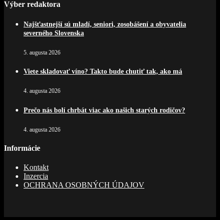
Výber redaktora
Najšťastnejší sú mladí, seniori, zosobášení a obyvatelia
severného Slovenska
5. augusta 2026
Viete skladovať víno? Takto bude chutiť tak, ako má
4. augusta 2026
Prečo nás bolí chrbát viac ako našich starých rodičov?
4. augusta 2026
Informácie
Kontakt
Inzercia
OCHRANA OSOBNÝCH ÚDAJOV