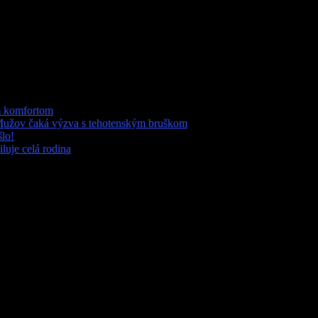
ým komfortom
Mužov čaká výzva s tehotenským bruškom
šlo!
luje celá rodina