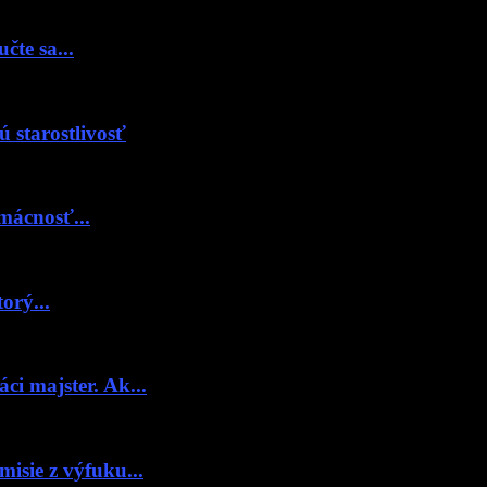
čte sa...
ú starostlivosť
mácnosť...
orý...
i majster. Ak...
ie z výfuku...