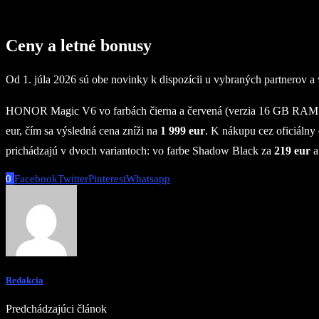
Ceny a letné bonusy
Od 1. júla 2026 sú obe novinky k dispozícii u vybraných partnerov 
HONOR Magic V6 vo farbách čierna a červená (verzia 16 GB RAM a 5
eur, čím sa výsledná cena zníži na
1 999 eur
. K nákupu cez oficiáln
prichádzajú v dvoch variantoch: vo farbe Shadow Black za
219 eur
a
0
Facebook
Twitter
Pinterest
Whatsapp
Redakcia
Predchádzajúci článok