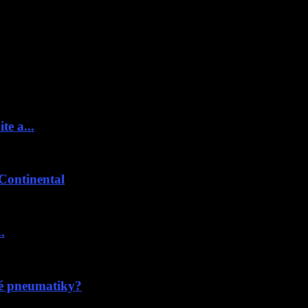
e a...
Continental
.
tné pneumatiky?