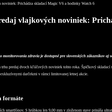
 noviniek: Prichádza skladací Magic V6 a hodinky Watch 6
daj vlajkových noviniek: Prich
eho monitorovania zdravia je dostupné pre slovenských zákazníkov aj
 trhu predaj dvoch kľúčových noviniek tohto roka. Špičkový skladac
kluzívnymi darčekmi v rámci limitovanej letnej akcie.
m formáte
h smartfónov. S hrúbkou len 9,00 mm v zloženom stave prináša ultrat