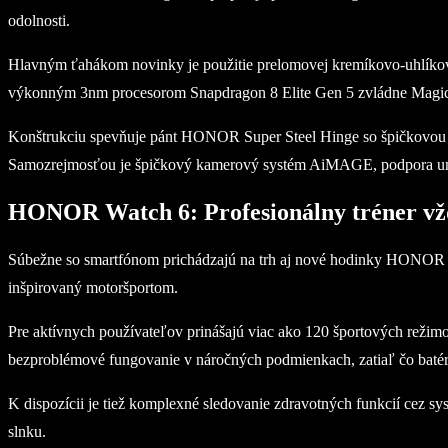
odolnosti.
Hlavným ťahákom novinky je použitie prelomovej kremíkovo-uhlíkovej
výkonným 3nm procesorom Snapdragon 8 Elite Gen 5 zvládne Magic V
Konštrukciu spevňuje pánt HONOR Super Steel Hinge so špičkovou pe
Samozrejmosťou je špičkový kamerový systém AiMAGE, podpora umel
HONOR Watch 6: Profesionálny tréner v
Súbežne so smartfónom prichádzajú na trh aj nové hodinky HONOR Wa
inšpirovaný motoršportom.
Pre aktívnych používateľov prinášajú viac ako 120 športových režimov
bezproblémové fungovanie v náročných podmienkach, zatiaľ čo batéri
K dispozícii je tiež komplexné sledovanie zdravotných funkcií cez sy
slnku.