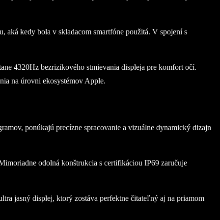
, aká kedy bola v skladacom smartfóne použitá. V spojení s
ne 4320Hz bezrizikového stmievania displeja pre komfort očí.
ia na úrovni ekosystémov Apple.
ramov, ponúkajú precízne spracovanie a vizuálne dynamický dizajn
 Mimoriadne odolná konštrukcia s certifikáciou IP69 zaručuje
ra jasný displej, ktorý zostáva perfektne čitateľný aj na priamom