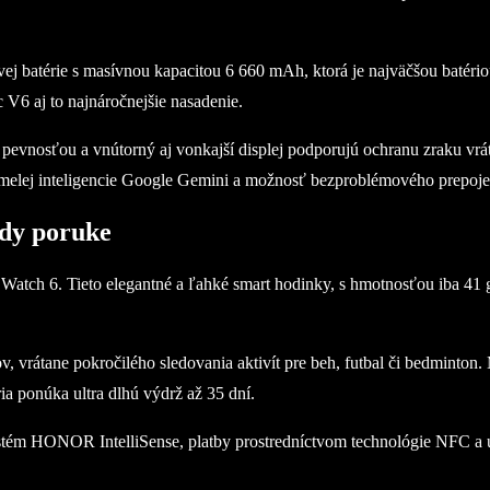
 batérie s masívnou kapacitou 6 660 mAh, ktorá je najväčšou batériou
6 aj to najnáročnejšie nasadenie.
vnosťou a vnútorný aj vonkajší displej podporujú ochranu zraku vráta
ej inteligencie Google Gemini a možnosť bezproblémového prepojen
ždy poruke
tch 6. Tieto elegantné a ľahké smart hodinky, s hmotnosťou iba 41 g
, vrátane pokročilého sledovania aktivít pre beh, futbal či bedminton.
a ponúka ultra dlhú výdrž až 35 dní.
stém HONOR IntelliSense, platby prostredníctvom technológie NFC a ult