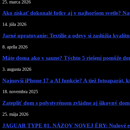
25. marca 2026
Ako získať dokonalé fotky aj v najhoršom svetle? Nau
14. júla 2026
Jarné upratovanie: Textílie a odevy si zaslúžia kvalitn
8. apríla 2026
Máte doma ako v saune? Týchto 5 riešení pomôže do
3. augusta 2026
Najnovší iPhone 17 a AI funkcie? A tiež fotoaparát, kt
18. novembra 2025
Zatepliť dom s polystyrénom zvládne aj šikovný domác
25. mája 2026
JAGUAR TYPE 01. NÁZOV NOVEJ ÉRY: Nulové emis