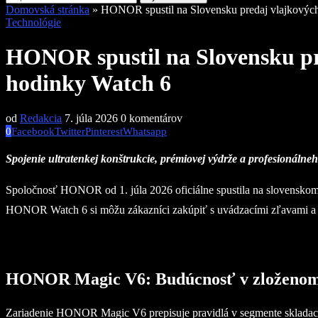
Domovská stránka
»
HONOR spustil na Slovensku predaj vlajkových
Technológie
HONOR spustil na Slovensku pre
hodinky Watch 6
od
Redakcia
7. júla 2026
0 komentárov
0
Facebook
Twitter
Pinterest
Whatsapp
Spojenie ultratenkej konštrukcie, prémiovej výdrže a profesionáln
Spoločnosť HONOR od 1. júla 2026 oficiálne spustila na slovenskom
HONOR Watch 6 si môžu zákazníci zakúpiť s uvádzacími zľavami a ex
HONOR Magic V6: Budúcnosť v zloženo
Zariadenie HONOR Magic V6 prepisuje pravidlá v segmente skladacíc