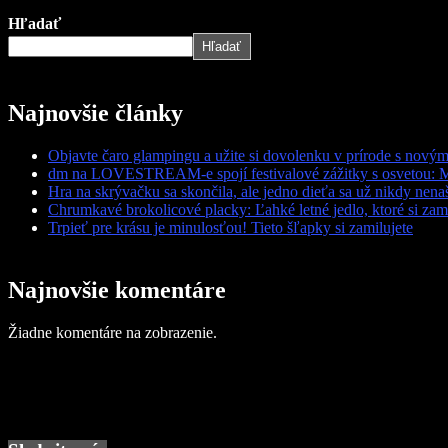
Hľadať
Hľadať
Najnovšie články
Objavte čaro glampingu a užite si dovolenku v prírode s nov
dm na LOVESTREAM-e spojí festivalové zážitky s osvetou: 
Hra na skrývačku sa skončila, ale jedno dieťa sa už nikdy nena
Chrumkavé brokolicové placky: Ľahké letné jedlo, ktoré si zami
Trpieť pre krásu je minulosťou! Tieto šľapky si zamilujete
Najnovšie komentáre
Žiadne komentáre na zobrazenie.