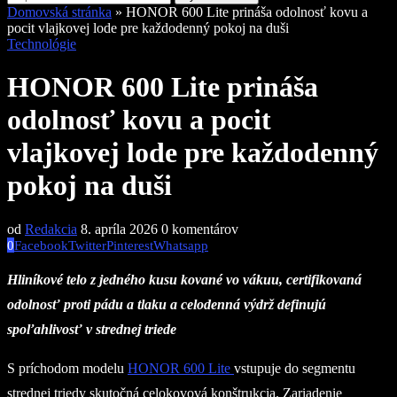
Domovská stránka
»
HONOR 600 Lite prináša odolnosť kovu a
pocit vlajkovej lode pre každodenný pokoj na duši
Technológie
HONOR 600 Lite prináša
odolnosť kovu a pocit
vlajkovej lode pre každodenný
pokoj na duši
od
Redakcia
8. apríla 2026
0 komentárov
0
Facebook
Twitter
Pinterest
Whatsapp
Hliníkové telo z jedného kusu kované vo vákuu, certifikovaná
odolnosť proti pádu a tlaku a celodenná výdrž definujú
spoľahlivosť v strednej triede
S príchodom modelu
HONOR 600 Lite
vstupuje do segmentu
strednej triedy skutočná celokovová konštrukcia. Zariadenie