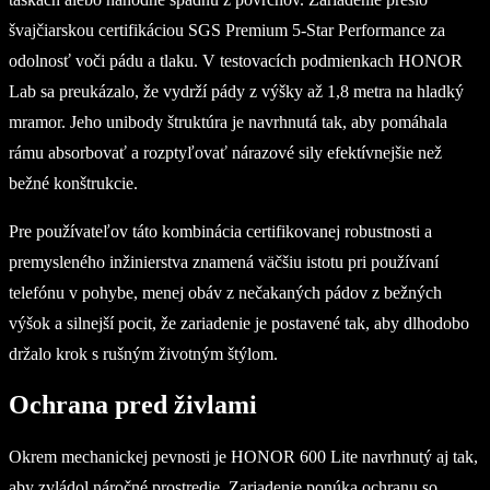
švajčiarskou certifikáciou SGS Premium 5-Star Performance za
odolnosť voči pádu a tlaku. V testovacích podmienkach HONOR
Lab sa preukázalo, že vydrží pády z výšky až 1,8 metra na hladký
mramor. Jeho unibody štruktúra je navrhnutá tak, aby pomáhala
rámu absorbovať a rozptyľovať nárazové sily efektívnejšie než
bežné konštrukcie.
Pre používateľov táto kombinácia certifikovanej robustnosti a
premysleného inžinierstva znamená väčšiu istotu pri používaní
telefónu v pohybe, menej obáv z nečakaných pádov z bežných
výšok a silnejší pocit, že zariadenie je postavené tak, aby dlhodobo
držalo krok s rušným životným štýlom.
Ochrana pred živlami
Okrem mechanickej pevnosti je HONOR 600 Lite navrhnutý aj tak,
aby zvládol náročné prostredie. Zariadenie ponúka ochranu so