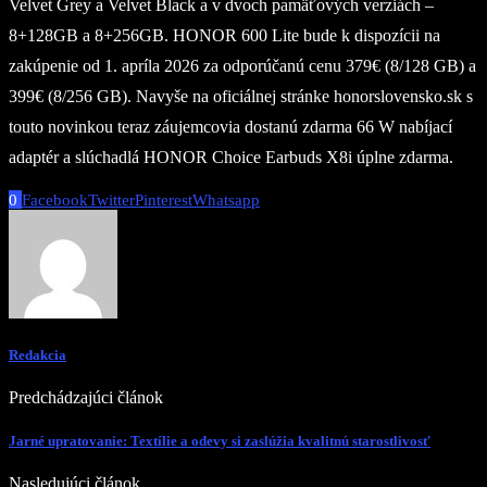
Velvet Grey a Velvet Black a v dvoch pamäťových verziách –
8+128GB a 8+256GB. HONOR 600 Lite bude k dispozícii na
zakúpenie od 1. apríla 2026 za odporúčanú cenu 379€ (8/128 GB) a
399€ (8/256 GB). Navyše na oficiálnej stránke honorslovensko.sk s
touto novinkou teraz záujemcovia dostanú zdarma 66 W nabíjací
adaptér a slúchadlá HONOR Choice Earbuds X8i úplne zdarma.
0
Facebook
Twitter
Pinterest
Whatsapp
Redakcia
Predchádzajúci článok
Jarné upratovanie: Textílie a odevy si zaslúžia kvalitnú starostlivosť
Nasledujúci článok