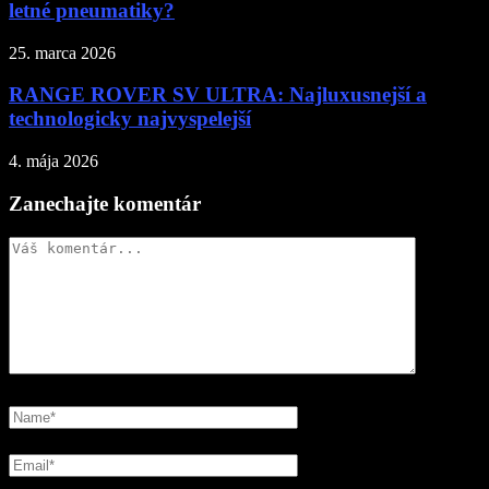
letné pneumatiky?
25. marca 2026
RANGE ROVER SV ULTRA: Najluxusnejší a
technologicky najvyspelejší
4. mája 2026
Zanechajte komentár