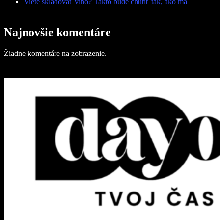
Viete skladovať víno? Takto bude chutiť tak, ako má
Najnovšie komentáre
Žiadne komentáre na zobrazenie.