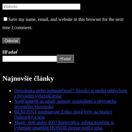
Save my name, email, and website in this browser for the next
time I comment.
Hľadať
Hľadať
Najnovšie články
Dovolenka alebo nehnuteľnosť? Slováci si medzi oddychom
a bývaním vyberajú tesne
Najšťastnejší sú mladí, seniori, zosobášení a obyvatelia
severného Slovenska
BENCONT predstavuje Zelku, nové byty na hranici
Dúbravky a lesa
Magic, 600 alebo 400? Sprievodca, vďaka ktorému si
vyberiete smartfón HONOR presne podľa seba