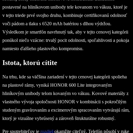
postavené na hliníkovom unibody tele kovanom vo vákuu, ktoré je
v tejto triede prvé svojho druhu, kombinuje certifikovanú odolnosť
voči pádom a tlaku s 6520 mAh batériou s dlhou výdržou.
Výsledkom je smartfón navrhnutý tak, aby v tejto cenovej kategórii
ponúkol niečo vzácne: trvalý pocit odolnosti, spoľahlivosti a pokoja
namiesto ďalšieho plastového kompromisu.
Istota, ktorú cítite
Na trhu, kde sa väčšina zariadení v tejto cenovej kategórii spolieha
na plastové rámy, vyniká HONOR 600 Lite integrovaným
hliníkovým unibody telom kovaným vo vákuu. Kovové materiály z
vlastného vývoja spoločnosti HONOR v kombinácii s pokročilým
studeným gravírovaním a excimerovým spracovaním vytvárajú rám,
ktorý je vizuálne vybrúsený a zároveň štrukturálne robustný.
Pre spotrebiteľov je
rozdiel
okamžite citeľný. Telefón pôsobí v ruke