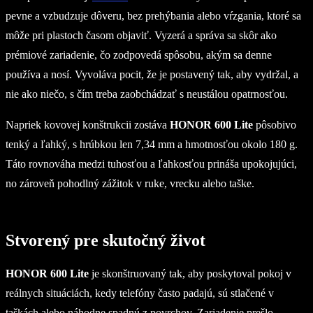
pevne a vzbudzuje dôveru, bez prehýbania alebo vŕzgania, ktoré sa
môže pri plastoch časom objaviť. Vyzerá a správa sa skôr ako
prémiové zariadenie, čo zodpovedá spôsobu, akým sa denne
používa a nosí. Vyvoláva pocit, že je postavený tak, aby vydržal, a
nie ako niečo, s čím treba zaobchádzať s neustálou opatrnosťou.
Napriek kovovej konštrukcii zostáva
HONOR 600 Lite
pôsobivo
tenký a ľahký, s hrúbkou len 7,34 mm a hmotnosťou okolo 180 g.
Táto rovnováha medzi tuhosťou a ľahkosťou prináša upokojujúci,
no zároveň pohodlný zážitok v ruke, vrecku alebo taške.
Stvorený pre skutočný život
HONOR 600 Lite
je skonštruovaný tak, aby poskytoval pokoj v
reálnych situáciách, kedy telefóny často padajú, sú stlačené v
taškách alebo náhodne spadnú z povrchov. Zariadenie prešlo