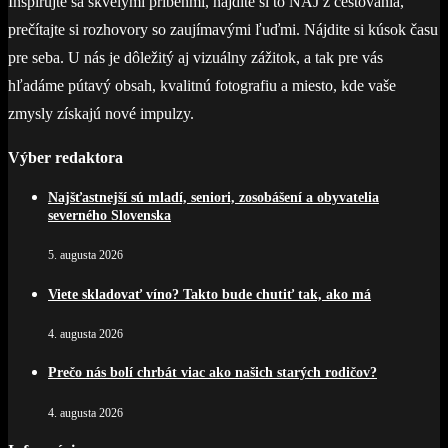
Inšpirujte sa skvelými príbehmi, nájdite si to NAJ z cestovania,
prečítajte si rozhovory so zaujímavými ľuďmi. Nájdite si kúsok času
pre seba. U nás je dôležitý aj vizuálny zážitok, a tak pre vás
hľadáme pútavý obsah, kvalitnú fotografiu a miesto, kde vaše
zmysly získajú nové impulzy.
Výber redaktora
Najšťastnejší sú mladí, seniori, zosobášení a obyvatelia
severného Slovenska
5. augusta 2026
Viete skladovať víno? Takto bude chutiť tak, ako má
4. augusta 2026
Prečo nás bolí chrbát viac ako našich starých rodičov?
4. augusta 2026