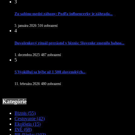
3
Zo salónu medzi záhony: Podľa influencerky je záhrada...
5. januára 2026
516 zobrazení
4
Dovolenkový rituál prerástol v biznis: Slovenke zmenilo bahno...
1. decembra 2025
487 zobrazení
5
S Vyskilluj sa hýbe už 1 500 slovenských...
11. februára 2026
480 zobrazení
Kategórie
Biznis
(55)
Cestovanie
(42)
Ekológia
(15)
INÉ
(68)
PR články
(103)