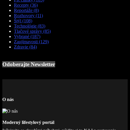
Recepty
(36)
Reportáže
(8)
Rozhovory
(11)
Štýl
(108)
Technológie
(83)
Tlačové správy
(85)
Vybrané
(187)
Zaujímavosti
(129)
Zdravie
(84)
Odoberajte Newsletter
O nás
Moderný lifestylový portál