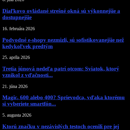
Diaľkovo ovládané strešné okná sú výkonnejšie a
dostupnejšie
16. februára 2026
Podvodné e-shopy nezmizli, sú sofistikovanejšie než
kedykoľvek predtým
25. apríla 2026
Tretia júnová nedeľa patrí otcom: Sviatok, ktorý
vznikol z vďačnosti...
21. júna 2026
Magic, 600 alebo 400? Sprievodca, vďaka ktorému
si vyberiete smartfón...
5. augusta 2026
Ktorú značku v nezávislých testoch ocenili pre jej