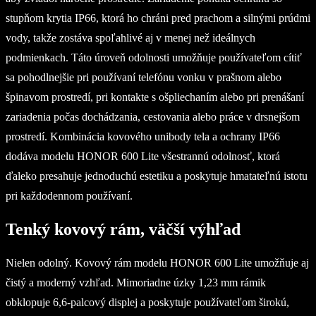
stupňom krytia IP66, ktorá ho chráni pred prachom a silnými prúdmi
vody, takže zostáva spoľahlivé aj v menej než ideálnych
podmienkach. Táto úroveň odolnosti umožňuje používateľom cítiť
sa pohodlnejšie pri používaní telefónu vonku v prašnom alebo
špinavom prostredí, pri kontakte s ošpliechaním alebo pri prenášaní
zariadenia počas dochádzania, cestovania alebo práce v drsnejšom
prostredí. Kombinácia kovového unibody tela a ochrany IP66
dodáva modelu HONOR 600 Lite všestrannú odolnosť, ktorá
ďaleko presahuje jednoduchú estetiku a poskytuje hmatateľnú istotu
pri každodennom používaní.
Tenký kovový rám, väčší výhľad
Nielen odolný. Kovový rám modelu HONOR 600 Lite umožňuje aj
čistý a moderný vzhľad. Mimoriadne úzky 1,23 mm rámik
obklopuje 6,6-palcový displej a poskytuje používateľom širokú,