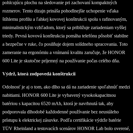
pohlcujúcu plochu na sledovanie pri zachovaní kompaktných
rozmerov. Tento dizajn prináša pohodlnejšie uchopenie vďaka
štíhlemu profilu a ľahkej kovovej konštrukcii spolu s rafinovaným,
minimalistickým vzhľadom, ktorý sa približuje zariadeniam vyššej
triedy. Pevná kovová konštrukcia pomáha telefónu pôsobiť stabilne
a bezpečne v ruke, čo posilňuje dojem solídneho spracovania. Toto
zameranie na ergonómiu a vnímanú kvalitu zaručuje, že HONOR
600 Lite je skutočne príjemný na používanie počas celého dňa.
Výdrž, ktorá zodpovedá konštrukcii
Odolnosť je aj o tom, ako dlho sa dá na zariadenie spoľahnúť medzi
nabitiami. HONOR 600 Lite je vybavený vysokokapacitnou
batériou s kapacitou 6520 mAh, ktorá je navrhnutá tak, aby
podporovala dlhodobé každodenné používanie bez neustáleho
prístupu k elektrickej zásuvke. Podľa certifikácie výdrže batérie
TÜV Rheinland a testovacích scenárov HONOR Lab bolo overené,