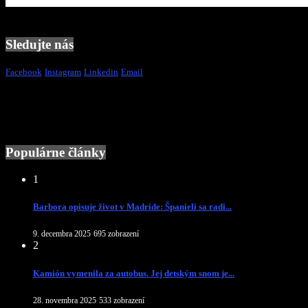
Sledujte nás
Facebook
Instagram
Linkedin
Email
Populárne články
1
Barbora opisuje život v Madride: Španieli sa radi...
9. decembra 2025
695 zobrazení
2
Kamión vymenila za autobus. Jej detským snom je...
28. novembra 2025
533 zobrazení