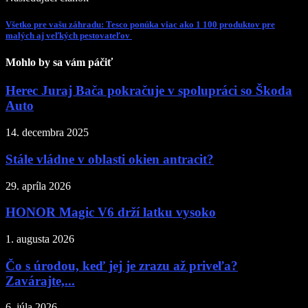
Všetko pre vašu záhradu: Tesco ponúka viac ako 1 100 produktov pre
malých aj veľkých pestovateľov
Mohlo by sa vám páčiť
Herec Juraj Bača pokračuje v spolupráci so Škoda
Auto
14. decembra 2025
Stále vládne v oblasti okien antracit?
29. apríla 2026
HONOR Magic V6 drží latku vysoko
1. augusta 2026
Čo s úrodou, keď jej je zrazu až priveľa?
Zavárajte,...
6. júla 2026