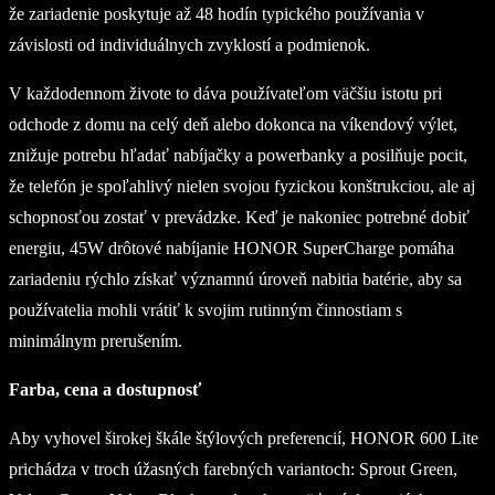
že zariadenie poskytuje až 48 hodín typického používania v
závislosti od individuálnych zvyklostí a podmienok.
V každodennom živote to dáva používateľom väčšiu istotu pri
odchode z domu na celý deň alebo dokonca na víkendový výlet,
znižuje potrebu hľadať nabíjačky a powerbanky a posilňuje pocit,
že telefón je spoľahlivý nielen svojou fyzickou konštrukciou, ale aj
schopnosťou zostať v prevádzke. Keď je nakoniec potrebné dobiť
energiu, 45W drôtové nabíjanie HONOR SuperCharge pomáha
zariadeniu rýchlo získať významnú úroveň nabitia batérie, aby sa
používatelia mohli vrátiť k svojim rutinným činnostiam s
minimálnym prerušením.
Farba, cena a dostupnosť
Aby vyhovel širokej škále štýlových preferencií, HONOR 600 Lite
prichádza v troch úžasných farebných variantoch: Sprout Green,