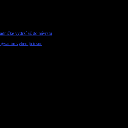
adničke vydrží až do návratu
bývaním vyberajú tesne