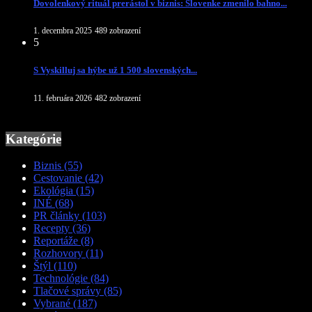
Dovolenkový rituál prerástol v biznis: Slovenke zmenilo bahno...
1. decembra 2025
489 zobrazení
5
S Vyskilluj sa hýbe už 1 500 slovenských...
11. februára 2026
482 zobrazení
Kategórie
Biznis
(55)
Cestovanie
(42)
Ekológia
(15)
INÉ
(68)
PR články
(103)
Recepty
(36)
Reportáže
(8)
Rozhovory
(11)
Štýl
(110)
Technológie
(84)
Tlačové správy
(85)
Vybrané
(187)