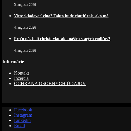
5. augusta 2026
Viete skladovať víno? Takto bude chutiť tak, ako má
4. augusta 2026
Prečo nás bolí chrbát viac ako našich starých rodičov?
4. augusta 2026
Informácie
Kontakt
Inzercia
OCHRANA OSOBNÝCH ÚDAJOV
Facebook
Instagram
Linkedin
Email