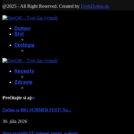
@2025 - All Right Reserved. Created by
UrobDojem.sk
Domov
Štýl
Ekológia
Recepty
Zdravie
Prečítajte si aj:
x
Začína sa BIG SUMMER FEST! Na...
30. júla 2026
Nové pravidlá EÚ prinesú zmeny, e-shopy...