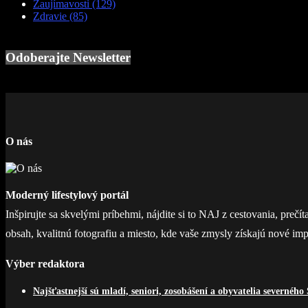
Zaujímavosti
(129)
Zdravie
(85)
Odoberajte Newsletter
O nás
Moderný lifestylový portál
Inšpirujte sa skvelými príbehmi, nájdite si to NAJ z cestovania, prečí
obsah, kvalitnú fotografiu a miesto, kde vaše zmysly získajú nové imp
Výber redaktora
Najšťastnejší sú mladí, seniori, zosobášení a obyvatelia severného