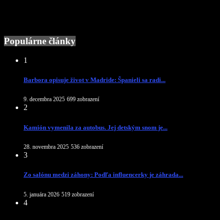
Populárne články
1
Barbora opisuje život v Madride: Španieli sa radi...
9. decembra 2025
699 zobrazení
2
Kamión vymenila za autobus. Jej detským snom je...
28. novembra 2025
536 zobrazení
3
Zo salónu medzi záhony: Podľa influencerky je záhrada...
5. januára 2026
519 zobrazení
4