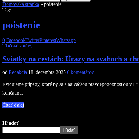
Domovská stránka
»
poistenie
Tag:
poistenie
0
Facebook
Twitter
Pinterest
Whatsapp
Tlačové správy
Sviatky na cestách: Úrazy na svahoch a ch
od
Redakcia
18. decembra 2025
0 komentárov
Evidujeme prípady, ktoré by sa s najväčšou pravdepodobnosťou v Eur
končatinu.
Čítať ďalej
Hľadať
Hľadať