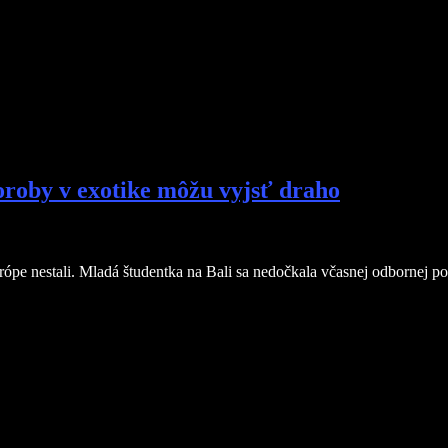
oroby v exotike môžu vyjsť draho
ópe nestali. Mladá študentka na Bali sa nedočkala včasnej odbornej p