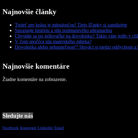
Najnovšie články
Trpieť pre krásu je minulosťou! Tieto šľapky si zamilujete
Spoznajte históriu a silu podmanivého ultramarínu
Chystáte sa po grilovačke na dovolenku? Takto vám jedlo v chl
V čom spočíva sila materského mlieka?
Dovolenka alebo nehnuteľnosť? Slováci si medzi oddychom a 
Najnovšie komentáre
Žiadne komentáre na zobrazenie.
Sledujte nás
Facebook
Instagram
Linkedin
Email