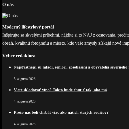
O nás
Moderný lifestylový portál
Inšpirujte sa skvelými príbehmi, nájdite si to NAJ z cestovania, prečí
obsah, kvalitnú fotografiu a miesto, kde vaše zmysly získajú nové imp
Výber redaktora
Najšťastnejší sú mladí, seniori, zosobášení a obyvatelia severného
5. augusta 2026
Viete skladovať víno? Takto bude chutiť tak, ako má
4. augusta 2026
Prečo nás bolí chrbát viac ako našich starých rodičov?
4. augusta 2026