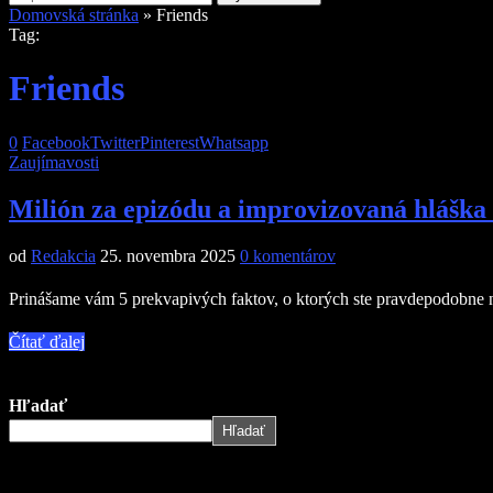
Domovská stránka
»
Friends
Tag:
Friends
0
Facebook
Twitter
Pinterest
Whatsapp
Zaujímavosti
Milión za epizódu a improvizovaná hláška
od
Redakcia
25. novembra 2025
0 komentárov
Prinášame vám 5 prekvapivých faktov, o ktorých ste pravdepodobne ne
Čítať ďalej
Hľadať
Hľadať