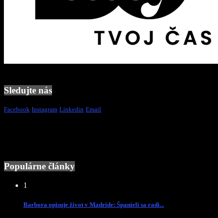
Sledujte nás
Facebook
Instagram
Linkedin
Email
Populárne články
1
Barbora opisuje život v Madride: Španieli sa radi...