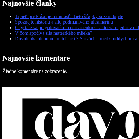
Najnovšie články
Trpieť pre krásu je minulosť! Tieto šľapky si zamilujete
Spoznajte históriu a silu podmanivého ultramarínu
Chystáte sa po grilovačke na dovolenku? Takto vám jedlo v chl
V čom spočíva sila materského mlieka?
Dovolenka alebo nehnuteľnosť? Slováci si medzi oddychom a 
Najnovšie komentáre
Žiadne komentáre na zobrazenie.