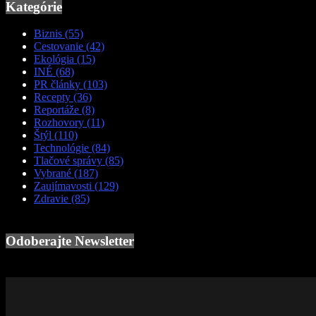
Kategórie
Biznis
(55)
Cestovanie
(42)
Ekológia
(15)
INÉ
(68)
PR články
(103)
Recepty
(36)
Reportáže
(8)
Rozhovory
(11)
Štýl
(110)
Technológie
(84)
Tlačové správy
(85)
Vybrané
(187)
Zaujímavosti
(129)
Zdravie
(85)
Odoberajte Newsletter