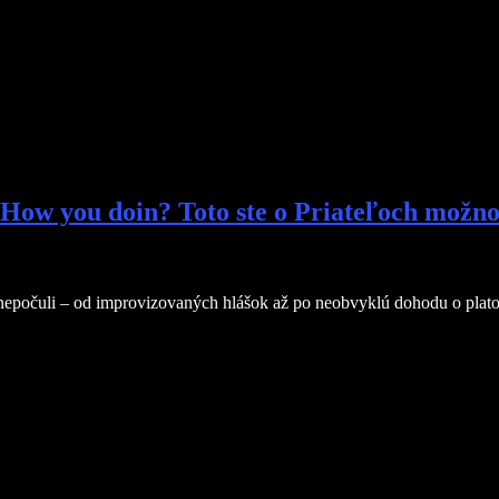
 How you doin? Toto ste o Priateľoch možno
počuli – od improvizovaných hlášok až po neobvyklú dohodu o platoch, 