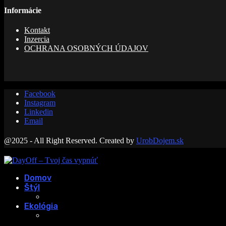
Informácie
Kontakt
Inzercia
OCHRANA OSOBNÝCH ÚDAJOV
Facebook
Instagram
Linkedin
Email
@2025 - All Right Reserved. Created by
UrobDojem.sk
Domov
Štýl
Ekológia