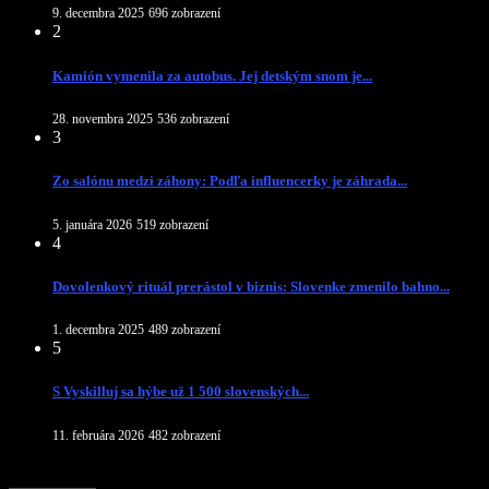
9. decembra 2025
696 zobrazení
2
Kamión vymenila za autobus. Jej detským snom je...
28. novembra 2025
536 zobrazení
3
Zo salónu medzi záhony: Podľa influencerky je záhrada...
5. januára 2026
519 zobrazení
4
Dovolenkový rituál prerástol v biznis: Slovenke zmenilo bahno...
1. decembra 2025
489 zobrazení
5
S Vyskilluj sa hýbe už 1 500 slovenských...
11. februára 2026
482 zobrazení