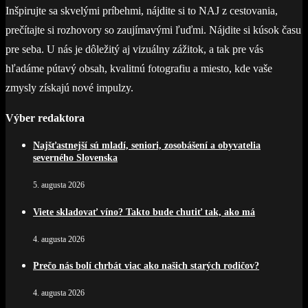
Inšpirujte sa skvelými príbehmi, nájdite si to NAJ z cestovania,
prečítajte si rozhovory so zaujímavými ľuďmi. Nájdite si kúsok času
pre seba. U nás je dôležitý aj vizuálny zážitok, a tak pre vás
hľadáme pútavý obsah, kvalitnú fotografiu a miesto, kde vaše
zmysly získajú nové impulzy.
Výber redaktora
Najšťastnejší sú mladí, seniori, zosobášení a obyvatelia
severného Slovenska
5. augusta 2026
Viete skladovať víno? Takto bude chutiť tak, ako má
4. augusta 2026
Prečo nás bolí chrbát viac ako našich starých rodičov?
4. augusta 2026