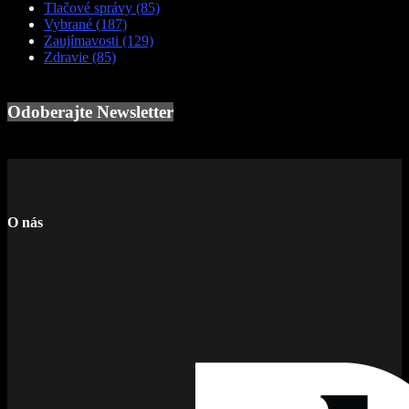
Tlačové správy
(85)
Vybrané
(187)
Zaujímavosti
(129)
Zdravie
(85)
Odoberajte Newsletter
O nás