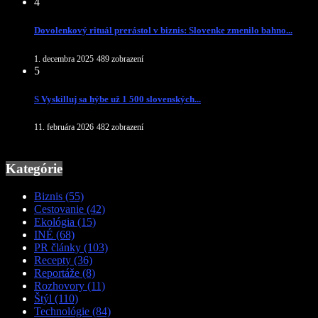
4
Dovolenkový rituál prerástol v biznis: Slovenke zmenilo bahno...
1. decembra 2025
489 zobrazení
5
S Vyskilluj sa hýbe už 1 500 slovenských...
11. februára 2026
482 zobrazení
Kategórie
Biznis
(55)
Cestovanie
(42)
Ekológia
(15)
INÉ
(68)
PR články
(103)
Recepty
(36)
Reportáže
(8)
Rozhovory
(11)
Štýl
(110)
Technológie
(84)