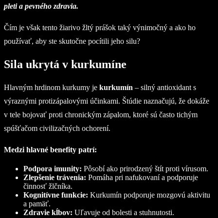
pleti a pevného zdravia.
Čím je však tento žiarivo žltý prášok taký výnimočný a ako ho
používať, aby ste skutočne pocítili jeho silu?
Sila ukrytá v kurkumíne
Hlavným hrdinom kurkumy je
kurkumín
– silný antioxidant s
výraznými protizápalovými účinkami. Štúdie naznačujú, že dokáže
v tele bojovať proti chronickým zápalom, ktoré sú často tichým
spúšťačom civilizačných ochorení.
Medzi hlavné benefity patrí:
Podpora imunity:
Pôsobí ako prirodzený štít proti vírusom.
Zlepšenie trávenia:
Pomáha pri nafukovaní a podporuje
činnosť žlčníka.
Kognitívne funkcie:
Kurkumín podporuje mozgovú aktivitu
a pamäť.
Zdravie kĺbov:
Uľavuje od bolesti a stuhnutosti.