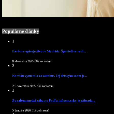
Populárne články
1
Barbora opisuje život v Madride: Španieli sa radi...
9. decembra 2025
699 zobrazení
2
Kamión vymenila za autobus. Jej detským snom je...
28. novembra 2025
537 zobrazení
3
Zo salónu medzi záhony: Podľa influencerky je záhrada...
5. januára 2026
519 zobrazení