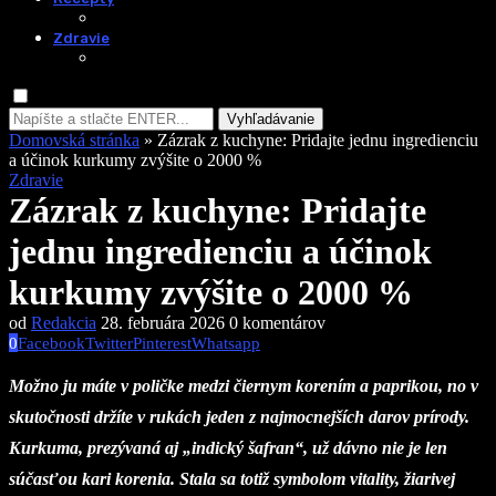
Zdravie
Vyhľadávanie
Domovská stránka
»
Zázrak z kuchyne: Pridajte jednu ingredienciu
a účinok kurkumy zvýšite o 2000 %
Zdravie
Zázrak z kuchyne: Pridajte
jednu ingredienciu a účinok
kurkumy zvýšite o 2000 %
od
Redakcia
28. februára 2026
0 komentárov
0
Facebook
Twitter
Pinterest
Whatsapp
Možno ju máte v poličke medzi čiernym korením a paprikou, no v
skutočnosti držíte v rukách jeden z najmocnejších darov prírody.
Kurkuma, prezývaná aj „indický šafran“, už dávno nie je len
súčasťou kari korenia. Stala sa totiž symbolom vitality, žiarivej