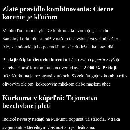
Zlaté pravidlo kombinovania: Čierne
korenie je kľúčom
Mnoho ľudí robí chybu, že kurkumu konzumuje „nasucho“.
Samotný kurkumín sa totiž v našom tele vstrebáva veľmi ťažko.
Aby ste odomkli jeho potenciál, musíte dodržať dve pravidlá.
Pridajte štipku čierneho korenia:
Látka zvaná
piperín
zvyšuje
vstrebateľnosť kurkumínu o neuveriteľných
2 000 %
.
Pridajte
tuk:
Kurkuma je rozpustná v tukoch. Skvele funguje v kombinácii s
olivovým olejom, kokosovým mliekom alebo maslom ghee.
Kurkuma v kúpeľni: Tajomstvo
bezchybnej pleti
Indické nevesty nedajú na kurkumu dopustiť už stáročia. Vďaka
svojim antibakteriálnym vlastnostiam je ideálna na: