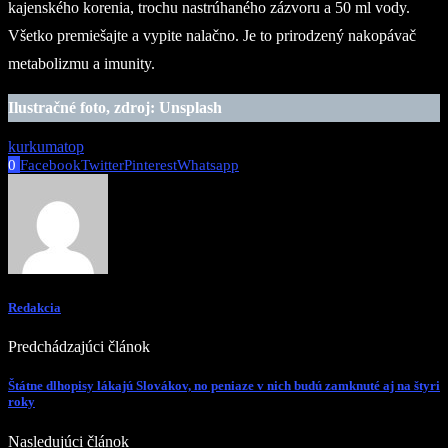
kajenského korenia, trochu nastrúhaného zázvoru a 50 ml vody.
Všetko premiešajte a vypite nalačno. Je to prirodzený nakopávač
metabolizmu a imunity.
Ilustračné foto, zdroj: Unsplash
kurkuma
top
0
Facebook
Twitter
Pinterest
Whatsapp
Redakcia
Predchádzajúci článok
Štátne dlhopisy lákajú Slovákov, no peniaze v nich budú zamknuté aj na štyri
roky
Nasledujúci článok