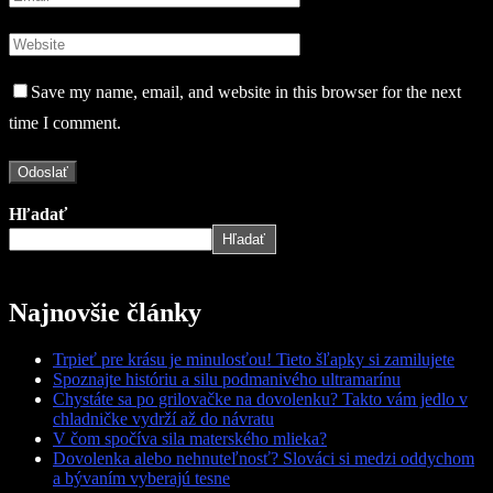
Save my name, email, and website in this browser for the next
time I comment.
Hľadať
Hľadať
Najnovšie články
Trpieť pre krásu je minulosťou! Tieto šľapky si zamilujete
Spoznajte históriu a silu podmanivého ultramarínu
Chystáte sa po grilovačke na dovolenku? Takto vám jedlo v
chladničke vydrží až do návratu
V čom spočíva sila materského mlieka?
Dovolenka alebo nehnuteľnosť? Slováci si medzi oddychom
a bývaním vyberajú tesne