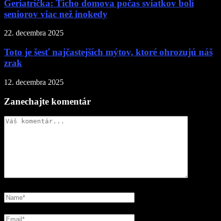
Geriatrička: Ticho domova počas sviatkov bolí
seniorov viac než inokedy
22. decembra 2025
Toto je šesť najčastejších mýtov, ktoré ohrozujú náš
zrak
12. decembra 2025
Zanechajte komentár