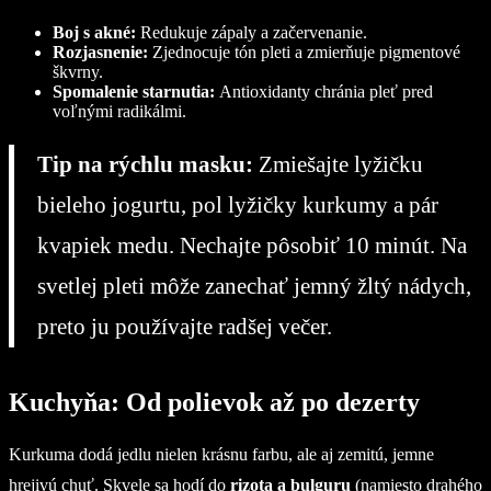
Boj s akné:
Redukuje zápaly a začervenanie.
Rozjasnenie:
Zjednocuje tón pleti a zmierňuje pigmentové
škvrny.
Spomalenie starnutia:
Antioxidanty chránia pleť pred
voľnými radikálmi.
Tip na rýchlu masku:
Zmiešajte lyžičku
bieleho jogurtu, pol lyžičky kurkumy a pár
kvapiek medu. Nechajte pôsobiť 10 minút. Na
svetlej pleti môže zanechať jemný žltý nádych,
preto ju používajte radšej večer.
Kuchyňa: Od polievok až po dezerty
Kurkuma dodá jedlu nielen krásnu farbu, ale aj zemitú, jemne
hrejivú chuť. Skvele sa hodí do
rizota a bulguru
(namiesto drahého