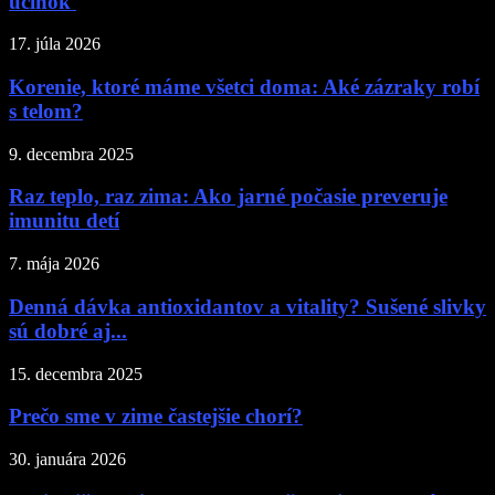
účinok
17. júla 2026
Korenie, ktoré máme všetci doma: Aké zázraky robí
s telom?
9. decembra 2025
Raz teplo, raz zima: Ako jarné počasie preveruje
imunitu detí
7. mája 2026
Denná dávka antioxidantov a vitality? Sušené slivky
sú dobré aj...
15. decembra 2025
Prečo sme v zime častejšie chorí?
30. januára 2026