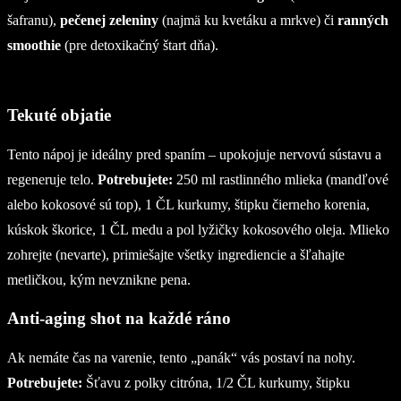
šafranu),
pečenej zeleniny
(najmä ku kvetáku a mrkve) či
ranných
smoothie
(pre detoxikačný štart dňa).
Tekuté objatie
Tento nápoj je ideálny pred spaním – upokojuje nervovú sústavu a
regeneruje telo.
Potrebujete:
250 ml rastlinného mlieka (mandľové
alebo kokosové sú top), 1 ČL kurkumy, štipku čierneho korenia,
kúskok škorice, 1 ČL medu a pol lyžičky kokosového oleja. Mlieko
zohrejte (nevarte), primiešajte všetky ingrediencie a šľahajte
metličkou, kým nevznikne pena.
Anti-aging shot na každé ráno
Ak nemáte čas na varenie, tento „panák“ vás postaví na nohy.
Potrebujete:
Šťavu z polky citróna, 1/2 ČL kurkumy, štipku