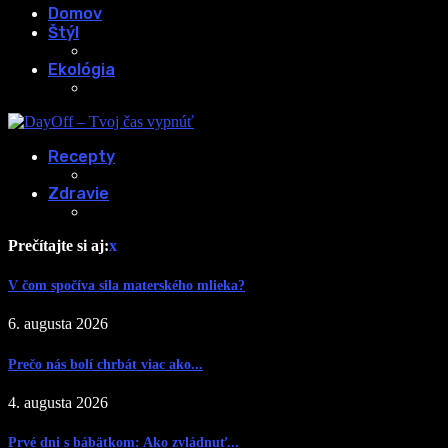
Domov
Štýl
Ekológia
Recepty
Zdravie
Prečítajte si aj:
x
V čom spočíva sila materského mlieka?
6. augusta 2026
Prečo nás bolí chrbát viac ako...
4. augusta 2026
Prvé dni s bábätkom: Ako zvládnuť...