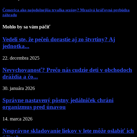
Čemerica ako najodolnejšia trvalka sezóny? Mrazivá kráľovná prebúdza
záhradu
Mohlo by sa vám páčiť
Vedeli ste, že pečeň dorastie aj zo štvrtiny? Aj
jednotka...
22. decembra 2025
Nevychovanosť? Prečo nás cudzie deti v obchodoch
dráždia a čo...
30. januára 2026
Správne nastavený pôstny jedálniček chráni
organizmus pred únavou
14. marca 2026
Nesprávne skladovanie liekov v lete môže oslabiť ich