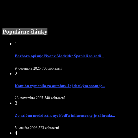
Populárne články
1
Barbora opisuje život v Madride: Španieli sa radi...
9. decembra 2025
703 zobrazení
2
Kamión vymenila za autobus. Jej detským snom je...
28. novembra 2025
540 zobrazení
3
Zo salónu medzi záhony: Podľa influencerky je záhrada...
5. januára 2026
523 zobrazení
4