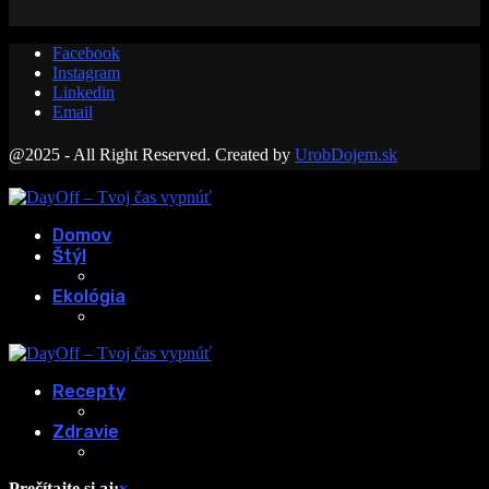
Facebook
Instagram
Linkedin
Email
@2025 - All Right Reserved. Created by
UrobDojem.sk
Domov
Štýl
Ekológia
Recepty
Zdravie
Prečítajte si aj:
x