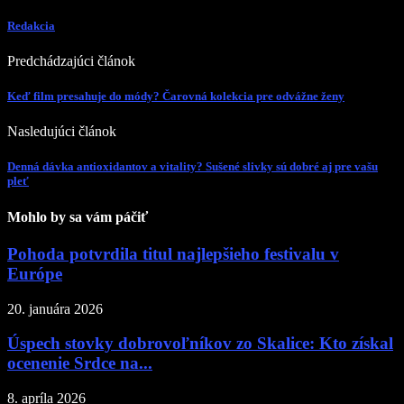
Redakcia
Predchádzajúci článok
Keď film presahuje do módy? Čarovná kolekcia pre odvážne ženy
Nasledujúci článok
Denná dávka antioxidantov a vitality? Sušené slivky sú dobré aj pre vašu
pleť
Mohlo by sa vám páčiť
Pohoda potvrdila titul najlepšieho festivalu v
Európe
20. januára 2026
Úspech stovky dobrovoľníkov zo Skalice: Kto získal
ocenenie Srdce na...
8. apríla 2026