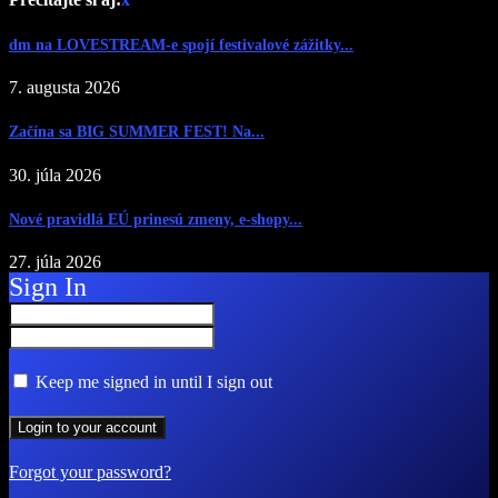
dm na LOVESTREAM-e spojí festivalové zážitky...
7. augusta 2026
Začína sa BIG SUMMER FEST! Na...
30. júla 2026
Nové pravidlá EÚ prinesú zmeny, e-shopy...
27. júla 2026
Sign In
Keep me signed in until I sign out
Forgot your password?