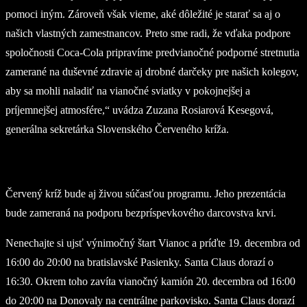
pomoci iným. Zároveň však vieme, aké dôležité je starať sa aj o
našich vlastných zamestnancov. Preto sme radi, že vďaka podpore
spoločnosti Coca-Cola pripravíme predvianočné podporné stretnutia
zamerané na duševné zdravie aj drobné darčeky pre našich kolegov,
aby sa mohli naladiť na vianočné sviatky v pokojnejšej a
príjemnejšej atmosfére,“ uvádza Zuzana Rosiarová Kesegová,
generálna sekretárka Slovenského Červeného kríža.
Červený kríž bude aj živou súčasťou programu. Jeho prezentácia
bude zameraná na podporu bezpríspevkového darcovstva krvi.
Nenechajte si ujsť výnimočný štart Vianoc a príďte 19. decembra od
16:00 do 20:00 na bratislavské Pasienky. Santa Claus dorazí o
16:30. Okrem toho zavíta vianočný kamión 20. decembra od 16:00
do 20:00 na Donovaly na centrálne parkovisko. Santa Claus dorazí