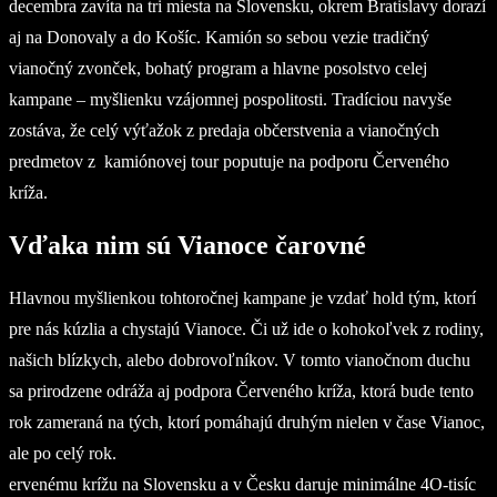
decembra zavíta na tri miesta na Slovensku, okrem Bratislavy dorazí
aj na Donovaly a do Košíc. Kamión so sebou vezie tradičný
vianočný zvonček, bohatý program a hlavne posolstvo celej
kampane – myšlienku vzájomnej pospolitosti. Tradíciou navyše
zostáva, že celý výťažok z predaja občerstvenia a vianočných
predmetov z kamiónovej tour poputuje na podporu Červeného
kríža.
Vďaka nim sú Vianoce čarovné
Hlavnou myšlienkou tohtoročnej kampane je vzdať hold tým, ktorí
pre nás kúzlia a chystajú Vianoce. Či už ide o kohokoľvek z rodiny,
našich blízkych, alebo dobrovoľníkov. V tomto vianočnom duchu
sa prirodzene odráža aj podpora Červeného kríža, ktorá bude tento
rok zameraná na tých, ktorí pomáhajú druhým nielen v čase Vianoc,
ale po celý rok.
ervenému krížu na Slovensku a v Česku daruje minimálne 4O-tisíc