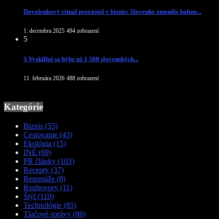
Dovolenkový rituál prerástol v biznis: Slovenke zmenilo bahno...
1. decembra 2025
494 zobrazení
5
S Vyskilluj sa hýbe už 1 500 slovenských...
11. februára 2026
488 zobrazení
Kategórie
Biznis
(55)
Cestovanie
(43)
Ekológia
(15)
INÉ
(69)
PR články
(103)
Recepty
(37)
Reportáže
(8)
Rozhovory
(11)
Štýl
(110)
Technológie
(85)
Tlačové správy
(86)