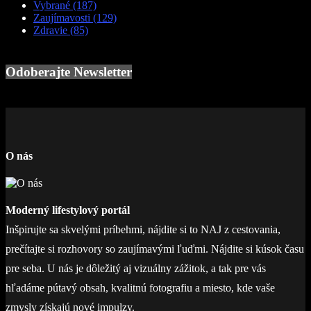
Vybrané
(187)
Zaujímavosti
(129)
Zdravie
(85)
Odoberajte Newsletter
O nás
Moderný lifestylový portál
Inšpirujte sa skvelými príbehmi, nájdite si to NAJ z cestovania,
prečítajte si rozhovory so zaujímavými ľuďmi. Nájdite si kúsok času
pre seba. U nás je dôležitý aj vizuálny zážitok, a tak pre vás
hľadáme pútavý obsah, kvalitnú fotografiu a miesto, kde vaše
zmysly získajú nové impulzy.