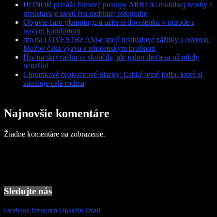
HONOR prináša filmové postupy ARRI do mobilnej tvorby a
predstavuje novú éru mobilnej fotografie
Objavte čaro glampingu a užite si dovolenku v prírode s
novým komfortom
dm na LOVESTREAM-e spojí festivalové zážitky s osvetou:
Mužov čaká výzva s tehotenským bruškom
Hra na skrývačku sa skončila, ale jedno dieťa sa už nikdy
nenašlo!
Chrumkavé brokolicové placky: Ľahké letné jedlo, ktoré si
zamiluje celá rodina
Najnovšie komentáre
Žiadne komentáre na zobrazenie.
Sledujte nás
Facebook
Instagram
Linkedin
Email