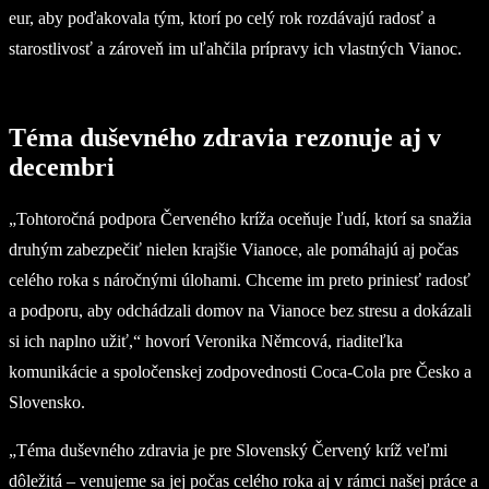
eur, aby poďakovala tým, ktorí po celý rok rozdávajú radosť a
starostlivosť a zároveň im uľahčila prípravy ich vlastných Vianoc.
Téma duševného zdravia rezonuje aj v
decembri
„Tohtoročná podpora Červeného kríža oceňuje ľudí, ktorí sa snažia
druhým zabezpečiť nielen krajšie Vianoce, ale pomáhajú aj počas
celého roka s náročnými úlohami. Chceme im preto priniesť radosť
a podporu, aby odchádzali domov na Vianoce bez stresu a dokázali
si ich naplno užiť,“ hovorí Veronika Němcová, riaditeľka
komunikácie a spoločenskej zodpovednosti Coca-Cola pre Česko a
Slovensko.
„Téma duševného zdravia je pre Slovenský Červený kríž veľmi
dôležitá – venujeme sa jej počas celého roka aj v rámci našej práce a