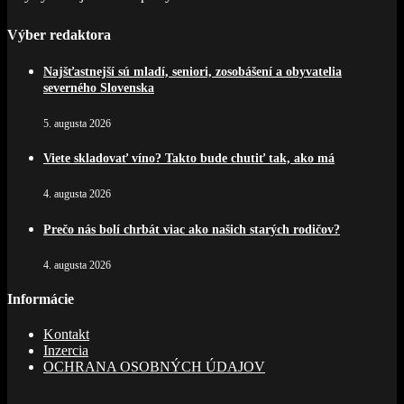
Výber redaktora
Najšťastnejší sú mladí, seniori, zosobášení a obyvatelia
severného Slovenska
5. augusta 2026
Viete skladovať víno? Takto bude chutiť tak, ako má
4. augusta 2026
Prečo nás bolí chrbát viac ako našich starých rodičov?
4. augusta 2026
Informácie
Kontakt
Inzercia
OCHRANA OSOBNÝCH ÚDAJOV