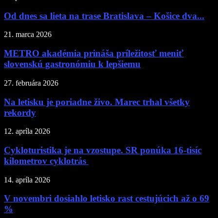
Od dnes sa lieta na trase Bratislava – Košice dva...
21. marca 2026
METRO akadémia prináša príležitosť meniť
slovenskú gastronómiu k lepšiemu
27. februára 2026
Na letisku je poriadne živo. Marec trhal všetky
rekordy
12. apríla 2026
Cykloturistika je na vzostupe. SR ponúka 16-tisíc
kilometrov cyklotrás
14. apríla 2026
V novembri dosiahlo letisko rast cestujúcich až o 69
%