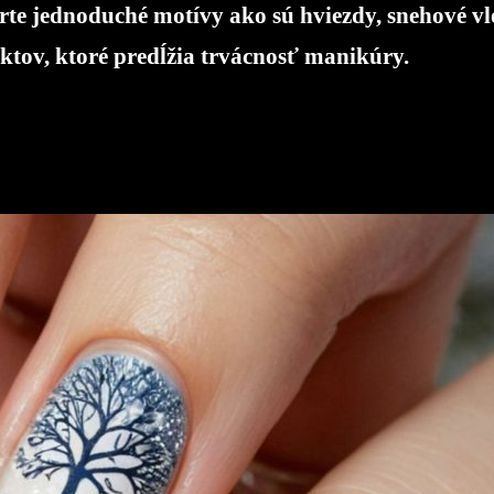
orte jednoduché motívy ako sú hviezdy, snehové v
uktov, ktoré predĺžia trvácnosť manikúry.