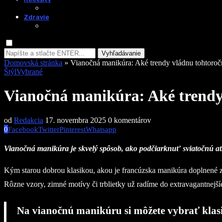
Zdravie
Vyhľadávanie
Domovská stránka
»
Vianočná manikúra: Aké trendy vládnu tohtoroč
Štýl
Vybrané
Vianočná manikúra: Aké trendy
od
Redakcia
17. novembra 2025
0 komentárov
0
Facebook
Twitter
Pinterest
Whatsapp
Vianočná manikúra je skvelý spôsob, ako podčiarknuť sviatočnú atmo
Kým starou dobrou klasikou, akou je francúzska manikúra doplnené zl
Rôzne vzory, zimné motívy či trblietky už radíme do extravagantnejší
Na vianočnú manikúru si môžete vybrať klasick