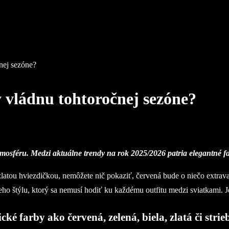
nej sezóne?
 vládnu tohtoročnej sezóne?
sféru. Medzi aktuálne trendy na rok 2025/2026 patria elegantné farb
atou hviezdičkou, nemôžete nič pokaziť, červená bude o niečo extravag
eho štýlu, ktorý sa nemusí hodiť ku každému outfitu medzi sviatkami. 
é farby ako červená, zelená, biela, zlatá či strie