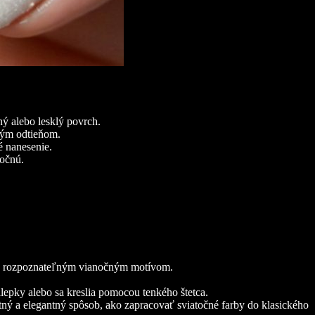
ý alebo lesklý povrch.
ckým odtieňom.
é nanesenie.
točnú.
te rozpoznateľným vianočným motívom.
álepky alebo sa kreslia pomocou tenkého štetca.
entný a elegantný spôsob, ako zapracovať sviatočné farby do klasického