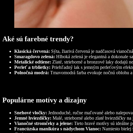
Aké sú farebné trendy?
Klasická červená:
Sýta, žiarivá červená je nadčasová vianočn
Smaragdovo zelená:
Hlboká zelená je elegantná a dokonale sa 
Metalické odtiene:
Zlaté, strieborné a bronzové laky dodajú n
Perleť a trblietky:
Priehľadný lak s jemným perleťovým efekto
Polnočná modrá:
Tmavomodrá farba evokuje nočnú oblohu a sn
Populárne motívy a dizajny
Snehové vločky:
Jednoduché, ručne maľované alebo nalepova
Jemné hviezdičky:
Malé, strieborné alebo zlaté hviezdičky na 
Vianočné stromčeky a jelene:
Tieto hravé motívy sú ideálne p
Francúzska manikúra s nádychom Vianoc:
Namiesto bielej š