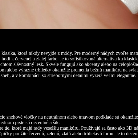
á klasika, ktorá nikdy nevyjde z módy. Pre moderný nádych zvoľte matn
hodí k červenej a zlatej farbe. Je to sofistikovaná alternatíva ku klasi
echtom slávnostný lesk. Skvele fungujú ako akcenty alebo na celoplošn
m alebo výrazné trblietky okamžite premenia bežnú manikúru na svia
eh, a v kombinácii so striebornými detailmi vyzerá veľmi elegantne.
cie snehové vločky na neutrálnom alebo tmavom podklade sú okamži
jednom prste sú decentné a šik.
re tie, ktoré majú rady veselšiu manikúru. Používajú sa často ako 3D n
pičky použite červenú, zelenú, zlatú alebo trblietavú farbu. Je to dec