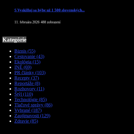
S Vyskilluj sa hýbe už 1 500 slovenských...
11. februára 2026
488 zobrazení
Kategórie
Biznis
(55)
Cestovanie
(43)
Ekológia
(15)
INÉ
(69)
PR články
(103)
Recepty
(37)
Reportáže
(8)
Rozhovory
(11)
Štýl
(110)
Technológie
(85)
Tlačové správy
(86)
Vybrané
(187)
Zaujímavosti
(129)
Zdravie
(85)