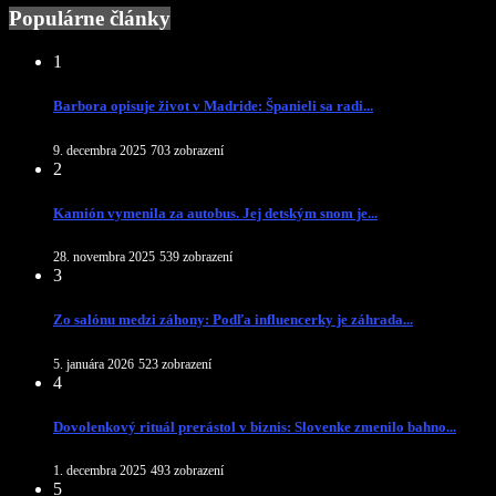
Populárne články
1
Barbora opisuje život v Madride: Španieli sa radi...
9. decembra 2025
703 zobrazení
2
Kamión vymenila za autobus. Jej detským snom je...
28. novembra 2025
539 zobrazení
3
Zo salónu medzi záhony: Podľa influencerky je záhrada...
5. januára 2026
523 zobrazení
4
Dovolenkový rituál prerástol v biznis: Slovenke zmenilo bahno...
1. decembra 2025
493 zobrazení
5