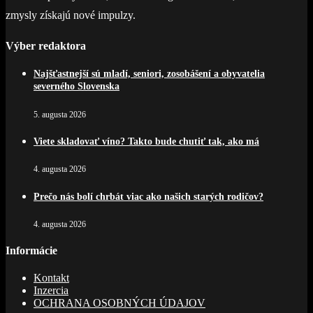
zmysly získajú nové impulzy.
Výber redaktora
Najšťastnejší sú mladí, seniori, zosobášení a obyvatelia
severného Slovenska
5. augusta 2026
Viete skladovať víno? Takto bude chutiť tak, ako má
4. augusta 2026
Prečo nás bolí chrbát viac ako našich starých rodičov?
4. augusta 2026
Informácie
Kontakt
Inzercia
OCHRANA OSOBNÝCH ÚDAJOV