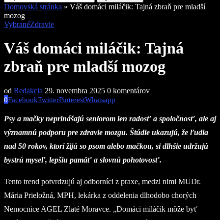
Domovská stránka
»
Váš domáci miláčik: Tajná zbraň pre mladší
mozog
Vybrané
Zdravie
Váš domáci miláčik: Tajná
zbraň pre mladší mozog
od
Redakcia
29. novembra 2025
0 komentárov
0
Facebook
Twitter
Pinterest
Whatsapp
Psy a mačky neprinášajú seniorom len radosť a spoločnosť, ale aj
významnú podporu pre zdravie mozgu. Štúdie ukazujú, že ľudia
nad 50 rokov, ktorí žijú so psom alebo mačkou, si dlhšie udržujú
bystrú myseľ, lepšiu pamäť a slovnú pohotovosť.
Tento trend potvrdzujú aj odborníci z praxe, medzi nimi MUDr.
Mária Prieložná, MPH, lekárka z oddelenia dlhodobo chorých
Nemocnice AGEL Zlaté Moravce. „Domáci miláčik môže byť