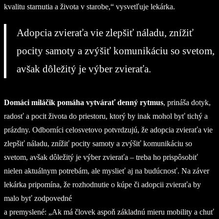
kvalitu starnutia a života v starobe,“ vysvetľuje lekárka.
Adopcia zvieraťa vie zlepšiť náladu, znížiť
pocity samoty a zvýšiť komunikáciu so svetom,
avšak dôležitý je výber zvieraťa.
Domáci miláčik pomáha vytvárať denný rytmus
, prináša dotyk,
radosť a pocit života do priestoru, ktorý by inak mohol byť tichý a
prázdny. Odborníci celosvetovo potvrdzujú, že adopcia zvieraťa vie
zlepšiť náladu, znížiť pocity samoty a zvýšiť komunikáciu so
svetom, avšak dôležitý je výber zvieraťa – treba ho prispôsobiť
nielen aktuálnym potrebám, ale myslieť aj na budúcnosť. Na záver
lekárka pripomína, že rozhodnutie o kúpe či adopcii zvieraťa by
malo byť zodpovedné
a premyslené: „Ak má človek aspoň základnú mieru mobility a chuť