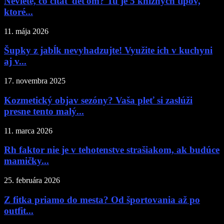
Neviete, čo čítať deťom? Tu je 5 knižných tipov,
ktoré...
11. mája 2026
Šupky z jabĺk nevyhadzujte! Využite ich v kuchyni
aj v...
17. novembra 2025
Kozmetický objav sezóny? Vaša pleť si zaslúži
presne tento malý...
11. marca 2026
Rh faktor nie je v tehotenstve strašiakom, ak budúce
mamičky...
25. februára 2026
Z fitka priamo do mesta? Od športovania až po
outfit...