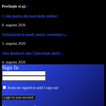
Prečítajte si aj:
x
V čom spočíva sila materského mlieka?
6. augusta 2026
Najšťastnejší sú mladí, seniori, zosobášení a...
5. augusta 2026
Viete skladovať víno? Takto bude chutiť...
4. augusta 2026
Sign In
Keep me signed in until I sign out