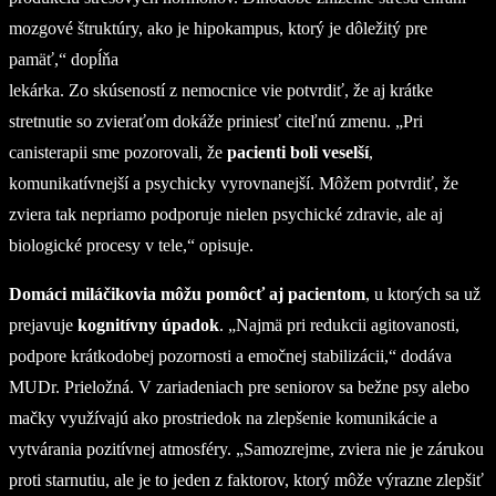
mozgové štruktúry, ako je hipokampus, ktorý je dôležitý pre
pamäť,“ dopĺňa
lekárka. Zo skúseností z nemocnice vie potvrdiť, že aj krátke
stretnutie so zvieraťom dokáže priniesť citeľnú zmenu. „Pri
canisterapii sme pozorovali, že
pacienti boli veselší
,
komunikatívnejší a psychicky vyrovnanejší. Môžem potvrdiť, že
zviera tak nepriamo podporuje nielen psychické zdravie, ale aj
biologické procesy v tele,“ opisuje.
Domáci miláčikovia môžu pomôcť aj pacientom
, u ktorých sa už
prejavuje
kognitívny úpadok
. „Najmä pri redukcii agitovanosti,
podpore krátkodobej pozornosti a emočnej stabilizácii,“ dodáva
MUDr. Prieložná. V zariadeniach pre seniorov sa bežne psy alebo
mačky využívajú ako prostriedok na zlepšenie komunikácie a
vytvárania pozitívnej atmosféry. „Samozrejme, zviera nie je zárukou
proti starnutiu, ale je to jeden z faktorov, ktorý môže výrazne zlepšiť