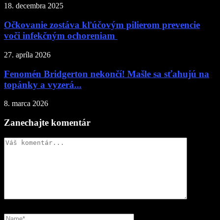
18. decembra 2025
Očkovanie zostáva kľúčovým pilierom prevencie
voči infekčným ochoreniam
27. apríla 2026
Fenomén Bridgerton nekončí! Mašle sa sťahujú na
topánky a vyzerá...
8. marca 2026
Zanechajte komentár