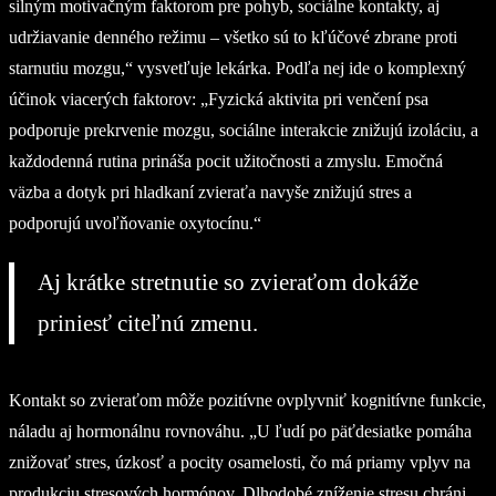
silným motivačným faktorom pre pohyb, sociálne kontakty, aj
udržiavanie denného režimu – všetko sú to kľúčové zbrane proti
starnutiu mozgu,“ vysvetľuje lekárka. Podľa nej ide o komplexný
účinok viacerých faktorov: „Fyzická aktivita pri venčení psa
podporuje prekrvenie mozgu, sociálne interakcie znižujú izoláciu, a
každodenná rutina prináša pocit užitočnosti a zmyslu. Emočná
väzba a dotyk pri hladkaní zvieraťa navyše znižujú stres a
podporujú uvoľňovanie oxytocínu.“
Aj krátke stretnutie so zvieraťom dokáže
priniesť citeľnú zmenu.
Kontakt so zvieraťom môže pozitívne ovplyvniť kognitívne funkcie,
náladu aj hormonálnu rovnováhu. „U ľudí po päťdesiatke pomáha
znižovať stres, úzkosť a pocity osamelosti, čo má priamy vplyv na
produkciu stresových hormónov. Dlhodobé zníženie stresu chráni