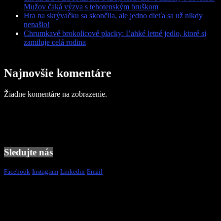
Mužov čaká výzva s tehotenským bruškom
Hra na skrývačku sa skončila, ale jedno dieťa sa už nikdy
nenašlo!
Chrumkavé brokolicové placky: Ľahké letné jedlo, ktoré si
zamiluje celá rodina
Najnovšie komentáre
Žiadne komentáre na zobrazenie.
Sledujte nás
Facebook
Instagram
Linkedin
Email