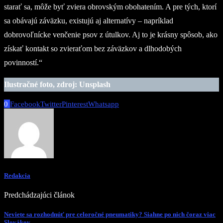
starať sa, môže byť zviera obrovským obohatením. A pre tých, ktorí
sa obávajú záväzku, existujú aj alternatívy – napríklad
dobrovoľnícke venčenie psov z útulkov. Aj to je krásny spôsob, ako
získať kontakt so zvieraťom bez záväzkov a dlhodobých
povinností.“
Ilustračné foto, zdroj: Unsplash
0
Facebook
Twitter
Pinterest
Whatsapp
Redakcia
Predchádzajúci článok
Neviete sa rozhodnúť pre celoročné pneumatiky? Siahne po nich čoraz viac
Slovákov