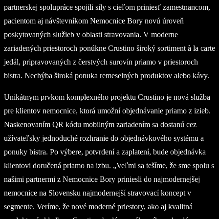
partnerskej spolupráce spojili sily s cieľom priniesť zamestnancom,
pacientom aj návštevníkom Nemocnice Bory novú úroveň
poskytovaných služieb v oblasti stravovania. V moderne
zariadených priestoroch ponúkne Crustino široký sortiment à la carte
jedál, pripravovaných z čerstvých surovín priamo v priestoroch
bistra. Nechýba široká ponuka remeselných produktov alebo kávy.
Unikátnym prvkom komplexného projektu Crustino je nová služba
pre klientov nemocnice, ktorá umožní objednávanie priamo z izieb.
Naskenovaním QR kódu mobilným zariadením sa dostanú cez
užívateľsky jednoduché rozhranie do objednávkového systému a
ponuky bistra. Po výbere, potvrdení a zaplatení, bude objednávka
klientovi doručená priamo na izbu. „Veľmi sa tešíme, že sme spolu s
našimi partnermi z Nemocnice Bory priniesli do najmodernejšej
nemocnice na Slovensku najmodernejší stravovací koncept v
segmente. Veríme, že nové moderné priestory, ako aj kvalitná