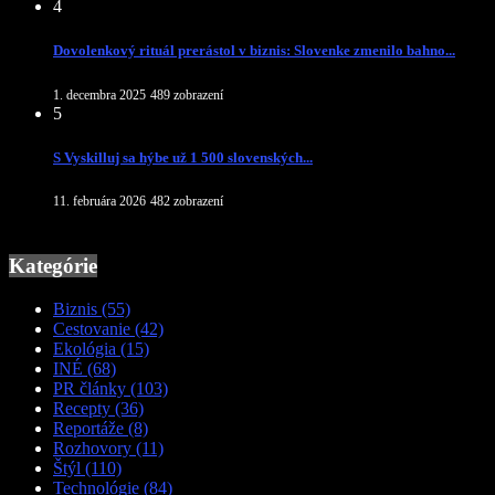
4
Dovolenkový rituál prerástol v biznis: Slovenke zmenilo bahno...
1. decembra 2025
489 zobrazení
5
S Vyskilluj sa hýbe už 1 500 slovenských...
11. februára 2026
482 zobrazení
Kategórie
Biznis
(55)
Cestovanie
(42)
Ekológia
(15)
INÉ
(68)
PR články
(103)
Recepty
(36)
Reportáže
(8)
Rozhovory
(11)
Štýl
(110)
Technológie
(84)