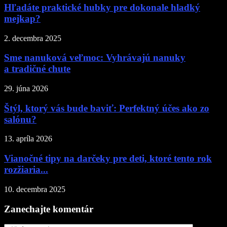
Hľadáte praktické hubky pre dokonale hladký
mejkap?
2. decembra 2025
Sme nanuková veľmoc: Vyhrávajú nanuky
a tradičné chute
29. júna 2026
Štýl, ktorý vás bude baviť: Perfektný účes ako zo
salónu?
13. apríla 2026
Vianočné tipy na darčeky pre deti, ktoré tento rok
rozžiaria...
10. decembra 2025
Zanechajte komentár