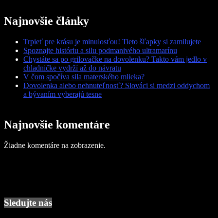
Najnovšie články
Trpieť pre krásu je minulosťou! Tieto šľapky si zamilujete
Spoznajte históriu a silu podmanivého ultramarínu
Chystáte sa po grilovačke na dovolenku? Takto vám jedlo v
chladničke vydrží až do návratu
V čom spočíva sila materského mlieka?
Dovolenka alebo nehnuteľnosť? Slováci si medzi oddychom
a bývaním vyberajú tesne
Najnovšie komentáre
Žiadne komentáre na zobrazenie.
Sledujte nás