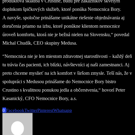
produktová skladba v Crustine, budú pre zákazníkov skvelým
doplnkom špičkových služieb, ktoré ponúka Nemocnica Bory.
A navyše, spoločne prinášame unikátne riešenie objednávania aj
doručenia priamo na izbu, ktoré ponúkne klientom nemocnice
úroveň komfortu, ktorá nie je bežná nielen na Slovensku,“ povedal
Michal Chudík, CEO skupiny Medusa.
“Nemocnica nie je len miestom zdravotnej starostlivosti – každý deň
tu trávia čas pacienti, ich blízki, návštevníci aj naši zamestnanci. Aj
preto chceme myslieť na ich komfort v širšom zmysle. Teší nás, že v
spolupráci s Medusou prinášame do Nemocnice Bory bistro
Crustino s kvalitnou ponukou jedla a občerstvenia,“ hovorí Peter
Kasanický, CFO Nemocnice Bory, a.s.
0
Facebook
Twitter
Pinterest
Whatsapp