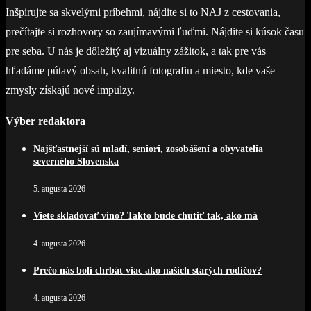
Inšpirujte sa skvelými príbehmi, nájdite si to NAJ z cestovania,
prečítajte si rozhovory so zaujímavými ľuďmi. Nájdite si kúsok času
pre seba. U nás je dôležitý aj vizuálny zážitok, a tak pre vás
hľadáme pútavý obsah, kvalitnú fotografiu a miesto, kde vaše
zmysly získajú nové impulzy.
Výber redaktora
Najšťastnejší sú mladí, seniori, zosobášení a obyvatelia
severného Slovenska
5. augusta 2026
Viete skladovať víno? Takto bude chutiť tak, ako má
4. augusta 2026
Prečo nás bolí chrbát viac ako našich starých rodičov?
4. augusta 2026