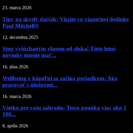
23. marca 2026
Tipy na skvelý darček: Vitajte vo vianočnej dedinke
Paul Mitchell®
12. decembra 2025
Stop vyšúchaným vlasom od slnka! Tieto letné
novinky musíte mať...
16. júna 2026
Wellbeing v kúpeľni sa začína poriadkom: Ako
pracovať s úložnými...
16. marca 2026
Všetko pre vašu záhradu: Tesco ponúka viac ako 1
100...
8. apríla 2026