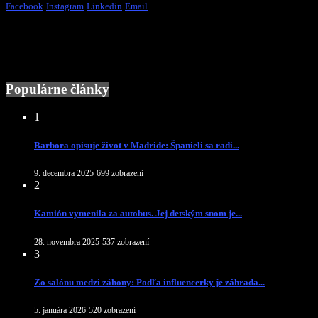
Facebook
Instagram
Linkedin
Email
Populárne články
1
Barbora opisuje život v Madride: Španieli sa radi...
9. decembra 2025
699 zobrazení
2
Kamión vymenila za autobus. Jej detským snom je...
28. novembra 2025
537 zobrazení
3
Zo salónu medzi záhony: Podľa influencerky je záhrada...
5. januára 2026
520 zobrazení