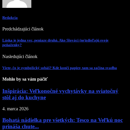
Redakcia
Predchádzajúci článok
Láska je jedna vec, peniaze druhá. Ako Slováci (ne)zdieľajú svoje
peňaženky?
Nasledujúci článok
Viete, čo je symbolický sobáš? Kde končí papier, tam sa začína svadba
Mohlo by sa vám páčiť
Inšpirácia: Veľkonočné vychytávky na sviatočný
stôl aj do kuchyne
4. marca 2026
Bohatá nádielka pre všetkých: Tesco na Veľkú noc
prináša chute...