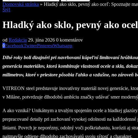
Domovská stránka
»
Hladký ako sklo, pevný ako oceľ: Spoznajte mate
Štýl
Hladký ako sklo, pevný ako oceľ
od
Redakcia
29. júna 2026
0 komentárov
0
Facebook
Twitter
Pinterest
Whatsapp
Dlhé roky boli dizajnéri pri navrhovaní kúpeľní limitovaní hrúbkou
generácia materiálov, ktorá kombinuje vlastnosti ocele a skla, dok
milimetrov, ktoré v priestore pôsobia ľahko a vzdušne, no zárove
VITREON steel predstavuje inovatívny materiál novej generácie, ktor
v Miláne, potvrdzuje dlhodobú ambíciu značky udávať smer moderným 
A ako vzniká? Unikátnym a trvalým spojením ocele a hladkej glazúry.
prepracované detaily pri zachovaní vysokej odolnosti na každodenné 
líniami. Povrch je neporézny, odolný voči poškriabaniu, korózii aj st
najtmavšie odtiene dlhodobo zachovávajú svoju sýtosť a charakter.