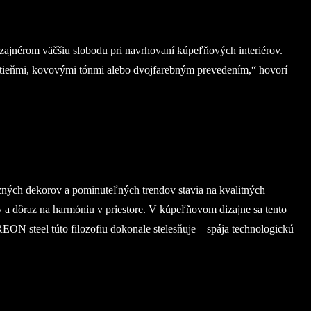
zajnérom väčšiu slobodu pri navrhovaní kúpeľňových interiérov.
dtieňmi, kovovými tónmi alebo dvojfarebným prevedením,“ hovorí
azných dekorov a pominuteľných trendov stavia na kvalitných
óny a dôraz na harmóniu v priestore. V kúpeľňovom dizajne sa tento
REON steel túto filozofiu dokonale stelesňuje – spája technologickú