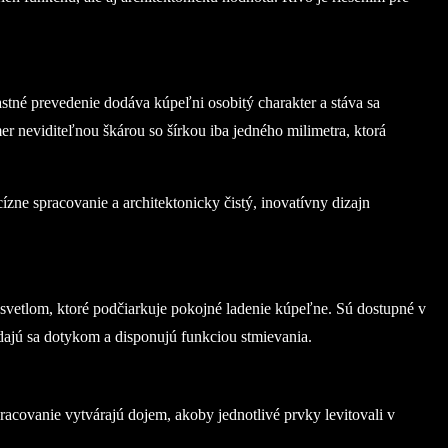
tné prevedenie dodáva kúpeľni osobitý charakter a stáva sa
 neviditeľnou škárou so šírkou iba jedného milimetra, ktorá
zne spracovanie a architektonicky čistý, inovatívny dizajn
svetlom, ktoré podčiarkuje pokojné ladenie kúpeľne. Sú dostupné v
dajú sa dotykom a disponujú funkciou stmievania.
acovanie vytvárajú dojem, akoby jednotlivé prvky levitovali v