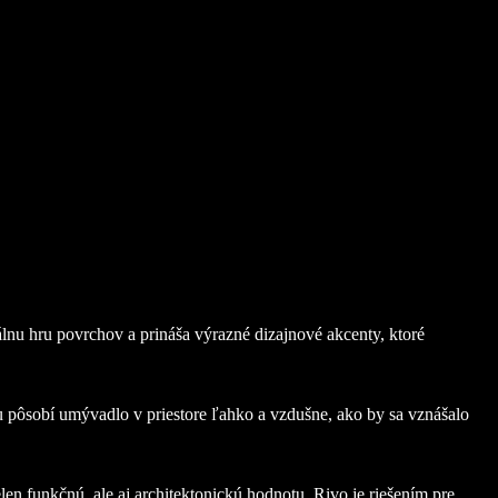
nálnu hru povrchov a prináša výrazné dizajnové akcenty, ktoré
 pôsobí umývadlo v priestore ľahko a vzdušne, ako by sa vznášalo
n funkčnú, ale aj architektonickú hodnotu. Rivo je riešením pre