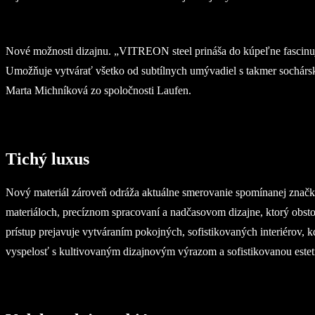
Nové možnosti dizajnu. „VITREON steel prináša do kúpeľne fascinujú
Umožňuje vytvárať všetko od subtílnych umývadiel s takmer sochárs
Marta Michníková zo spoločnosti Laufen.
Tichý luxus
Nový materiál zároveň odráža aktuálne smerovanie spomínanej značky
materiáloch, precíznom spracovaní a nadčasovom dizajne, ktorý obstojí
prístup prejavuje vytváraním pokojných, sofistikovaných interiérov, 
vyspelosť s kultivovaným dizajnovým výrazom a sofistikovanou esteti