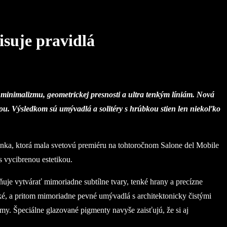
isuje pravidlá
 minimalizmu, geometrickej presnosti a ultra tenkým líniám. Nová
ťou. Výsledkom sú umývadlá a solitéry s hrúbkou stien len niekoľko
inka, ktorá mala svetovú premiéru na tohtoročnom Salone del Mobile
 vycibrenou estetikou.
uje vytvárať mimoriadne subtílne tvary, tenké hrany a precízne
ké, a pritom mimoriadne pevné umývadlá s architektonicky čistými
zmy. Špeciálne glazované pigmenty navyše zaisťujú, že si aj