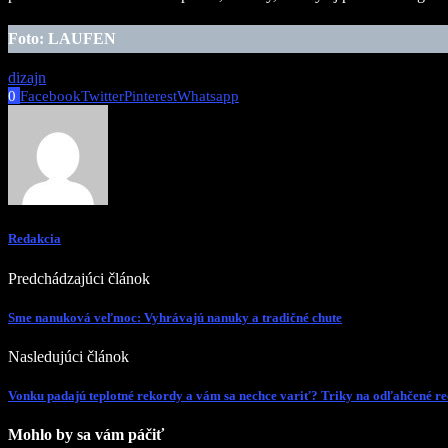
Foto: LAUFEN
dizajn
0
Facebook
Twitter
Pinterest
Whatsapp
Redakcia
Predchádzajúci článok
Sme nanuková veľmoc: Vyhrávajú nanuky a tradičné chute
Nasledujúci článok
Vonku padajú teplotné rekordy a vám sa nechce variť? Triky na odľahčené re
Mohlo by sa vám páčiť