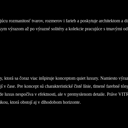
cu rozmanitosť tvarov, rozmerov i farieb a poskytuje architektom a di
kym výrazom až po výrazné solitéry a kolekcie pracujúce s tmavými o
, ktorá sa čoraz viac inšpiruje konceptom quiet luxury. Namiesto výr
 v čase. Pre koncept sú charakteristické čisté línie, tlmené farebné t
kde luxus nespočíva v efektnosti, ale v premyslenom detaile. Práve VIT
kou, ktorá obstojí aj v dlhodobom horizonte.