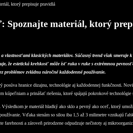
riál, ktorý prepisuje pravidlá
: Spoznajte materiál, ktorý prep
 a vlastnosťami klasických materiálov. Súčasný trend však smeruje k
azuje, že estetická krehkosť môže ísť ruka v ruke s extrémnou pevnos
ň bez problémov zvládnu náročné každodenné použ
ívanie.
ý posúva hranice dizajnu, technológie aj každodennej funkčnosti. Nov
kúpeľniam a prinášať riešenia, ktoré spájajú pokrokové technológie s
 Výsledkom je materiál hladký ako sklo a pevný ako oceľ, ktorý umožň
používanie. Vďaka stenám so silou iba 1,5 až 3 milimetre vznikajú ľah
rate farebnosti a zároveň prirodzene odpudzuje nečistoty aj mikroorgani