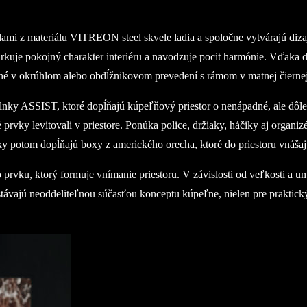
ami z materiálu VITREON steel skvele ladia a spoločne vytvárajú diza
rkuje pokojný charakter interiéru a navodzuje pocit harmónie. Vďaka 
pné v okrúhlom alebo obdĺžnikovom prevedení s rámom v matnej čiernej 
plnky ASSIST, ktoré dopĺňajú kúpeľňový priestor o nenápadné, ale dô
é prvky levitovali v priestore. Ponúka police, držiaky, háčiky aj organ
y potom dopĺňajú boxy z amerického orecha, ktoré do priestoru vnášajú
rvku, ktorý formuje vnímanie priestoru. V závislosti od veľkosti a umie
 stávajú neoddeliteľnou súčasťou konceptu kúpeľne, nielen pre praktick