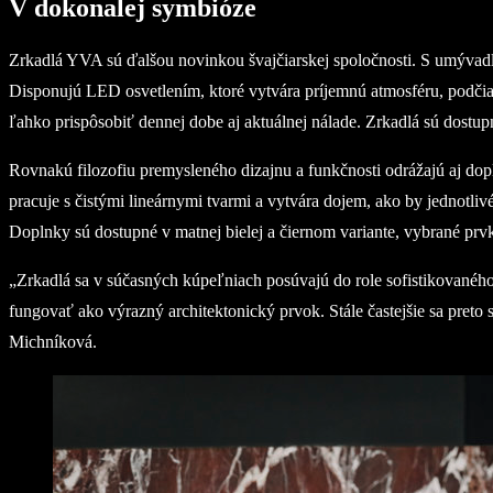
V dokonalej symbióze
Zrkadlá YVA sú ďalšou novinkou švajčiarskej spoločnosti. S umývadl
Disponujú LED osvetlením, ktoré vytvára príjemnú atmosféru, podčia
ľahko prispôsobiť dennej dobe aj aktuálnej nálade. Zrkadlá sú dostu
Rovnakú filozofiu premysleného dizajnu a funkčnosti odrážajú aj do
pracuje s čistými lineárnymi tvarmi a vytvára dojem, ako by jednotliv
Doplnky sú dostupné v matnej bielej a čiernom variante, vybrané prvk
„Zrkadlá sa v súčasných kúpeľniach posúvajú do role sofistikovaného p
fungovať ako výrazný architektonický prvok. Stále častejšie sa preto
Michníková.