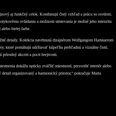
jnový aj funkčný celok. Kombinujú čistý vzhľad a prácu so svetlom.
dotykovému ovládaniu a možnosti stmievania je možné jeho intenzitu
alebo bielej farbe.
ležité detaily. Kolekcia navrhnutá dizajnérom Wolfgangom Hartauerom
izéry, ktoré pomáhajú udržiavať kúpeľňu prehľadnú a vizuálne čistú.
 prírodný akcent a pocit hrejivosti.
stnenia dokážu opticky zväčšiť miestnosti, presvetliť interiér alebo
ý detail organizovaný a harmonický priestor,“ pokračuje Marta