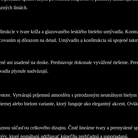
azných líniách.
rukcie v tvare kríža a glazovaného lesklého bieleho umývadla. Kontras
vaním aj dôrazom na detail. Umývadlo a konštrukcia sú spojené takmer
né ani usadené na doske. Predstavuje dokonale vyvážené riešenie. Precí
vadla plynule nadväzujú.
estore. Vytvárajú príjemnú atmosféru s prirodzeným neutrálnym bielym 
rnej alebo bielom variante, ktorý funguje ako elegantný akcent. Ovlá
nou súčasťou celkového dizajnu. Čisté lineárne tvary a premyslené spr
anizéry, ktoré pomáhajú udržiavať kúpeľňu prehľadnú a usporiadanú.