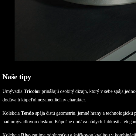
Naše tipy
Umývadla
Tricolor
prinášajú osobitý dizajn, ktorý v sebe spája jedn
dodávajú kúpeľni nezameniteľný charakter.
Kolekcia
Tendo
spája čistú geometriu, jemné hrany a technologickú
nad umývadlovou doskou. Kúpeľne dodáva nádych ľahkosti a elegancie. 
Kolekcia
Rivo
zaujme odolnosťou a špičkovou kvalitou v kombinácii 