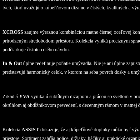
tých, ktorí uvažujú o kúpeľňovom dizajne v čistých, kvalitných a výr
XCROSS
zaujme výraznou kombináciou matne čiernej oceľovej konšt
prirodzeným stredobodom priestoru. Kolekcia vyniká precíznym spraco
podčiarkuje čistotu celého návrhu.
In & Out
úplne redefinuje poňatie umývadla. Nie je ani úplne zapuste
predstavujú harmonický celok, v ktorom na seba povrch dosky a umý
Zrkadlá
YVA
vynikajú subtílnym dizajnom a prácou so svetlom v pri
okrúhlom aj obdĺžnikovom prevedení, s decentným rámom v matnej čie
Kolekcia
ASSIST
dokazuje, že aj kúpeľňové doplnky môžu byť výraz
priestore. Sortiment zahŕňa police, držiaky, háčiky aj praktické org