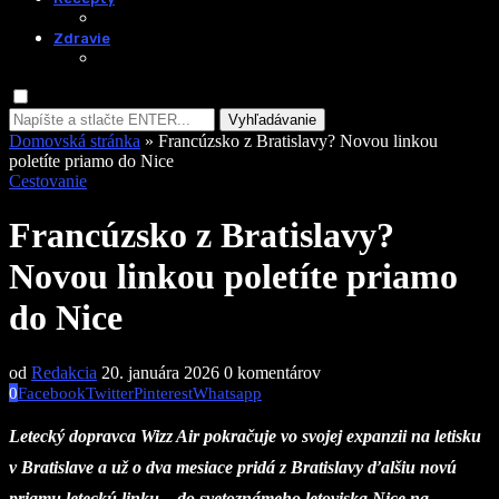
Zdravie
Vyhľadávanie
Domovská stránka
»
Francúzsko z Bratislavy? Novou linkou
poletíte priamo do Nice
Cestovanie
Francúzsko z Bratislavy?
Novou linkou poletíte priamo
do Nice
od
Redakcia
20. januára 2026
0 komentárov
0
Facebook
Twitter
Pinterest
Whatsapp
Letecký dopravca Wizz Air pokračuje vo svojej expanzii na letisku
v Bratislave a už o dva mesiace pridá z Bratislavy ďalšiu novú
priamu leteckú linku – do svetoznámeho letoviska Nice na