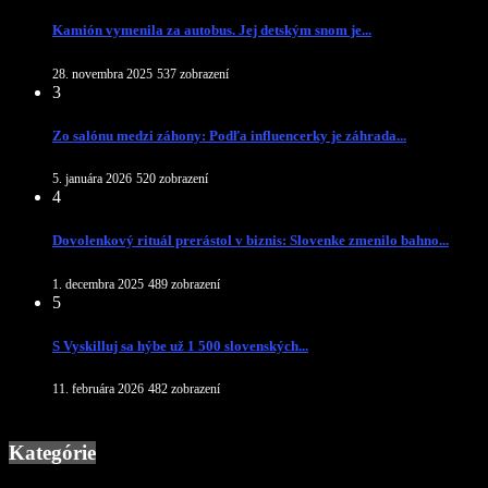
Kamión vymenila za autobus. Jej detským snom je...
28. novembra 2025
537 zobrazení
3
Zo salónu medzi záhony: Podľa influencerky je záhrada...
5. januára 2026
520 zobrazení
4
Dovolenkový rituál prerástol v biznis: Slovenke zmenilo bahno...
1. decembra 2025
489 zobrazení
5
S Vyskilluj sa hýbe už 1 500 slovenských...
11. februára 2026
482 zobrazení
Kategórie