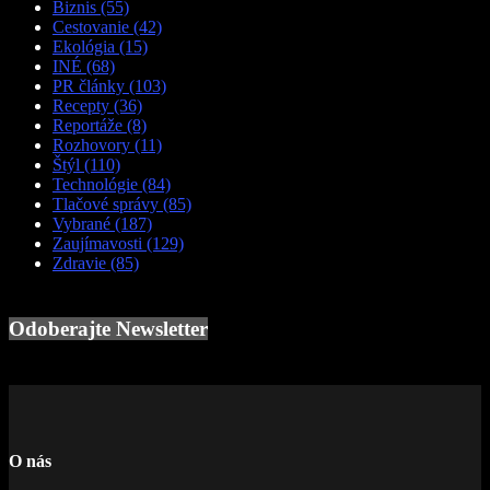
Biznis
(55)
Cestovanie
(42)
Ekológia
(15)
INÉ
(68)
PR články
(103)
Recepty
(36)
Reportáže
(8)
Rozhovory
(11)
Štýl
(110)
Technológie
(84)
Tlačové správy
(85)
Vybrané
(187)
Zaujímavosti
(129)
Zdravie
(85)
Odoberajte Newsletter
O nás