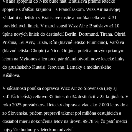
Vďaka spojeniu do Nice bude mať Bratislava priame letecké
spojenie s ďalšou krajinou – s Francúzskom. Wizz Air na svojej
základni na letisku v Bratislave rastie a ponúka celkovo už 31
pravidelných liniek. V marci spustí Wizz Air z Bratislavy až 10
úplne nových liniek do destinácií Berlín, Dortmund, Tirana, Ohrid,
Priština, Tel Aviv, Tuzla, Rím (hlavné letisko Fiumicino), Varšava
(hlavné letisko Chopin) a Nice. Od júna poletí aj novým priamym
letom na Mykonos a len pred pár dňami otvoril nové letecké linky
do gruzínskeho Kutaisi, Jerevanu, Larnaky a moldavského
Kišiňova.
V súčasnosti ponúka dopravca Wizz Air zo Slovenska (lety aj
z ďalších letísk) celkovo 35 liniek do 34 destinácií v 22 krajinách. V
roku 2025 prevádzkoval letecký dopravca viac ako 2 000 letov do a
zo Slovenska, pričom prepravil takmer pol milióna cestujúcich a
dosiahol mieru dokončenia letov na úrovni 99,78 %, čo patrí medzi
najvyššie hodnoty v leteckom odvetví.