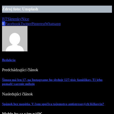
Zdroj foto: Unsplash
BTS
letenky
Nice
0
Facebook
Twitter
Pinterest
Whatsapp
Redakcia
Predchádzajúci článok
Šimon má len 17, na Instagrame ho sleduje 127-tisíc fanúšikov. Tí jeho
pomalé varenie milujú
Nasledujúci článok
Spánok bez napätia. V čom spočíva tajomstvo antistresových lôžkovín?
Mohlo by sa vám páčiť