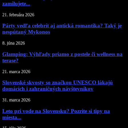
zamilujete...
21. februára 2026
Párty vedľa celebrít aj antická romantika? Taký je
nespútaný Mykonos
8. júna 2026
Glamping: Výhľady priamo z postele či wellness na
terase?
21. marca 2026
Slovenské skvosty so značkou UNESCO lákajú
domácich i zahraničných návštevníkov
31. marca 2026
Leto pri vode na Slovensku? Pozrite si tipy na
miesta...