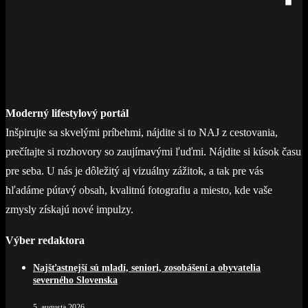
Moderný lifestylový portál
Inšpirujte sa skvelými príbehmi, nájdite si to NAJ z cestovania,
prečítajte si rozhovory so zaujímavými ľuďmi. Nájdite si kúsok času
pre seba. U nás je dôležitý aj vizuálny zážitok, a tak pre vás
hľadáme pútavý obsah, kvalitnú fotografiu a miesto, kde vaše
zmysly získajú nové impulzy.
Výber redaktora
Najšťastnejší sú mladí, seniori, zosobášení a obyvatelia
severného Slovenska
5. augusta 2026