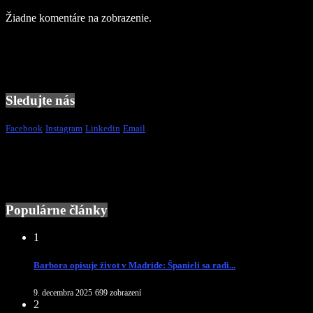
Žiadne komentáre na zobrazenie.
Sledujte nás
Facebook
Instagram
Linkedin
Email
Populárne články
1
Barbora opisuje život v Madride: Španieli sa radi...
9. decembra 2025
699 zobrazení
2