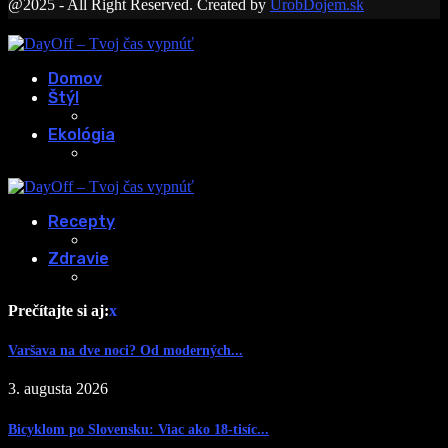
@2025 - All Right Reserved. Created by
UrobDojem.sk
Domov
Štýl
Ekológia
Recepty
Zdravie
Prečítajte si aj:
x
Varšava na dve noci? Od moderných...
3. augusta 2026
Bicyklom po Slovensku: Viac ako 18-tisíc...