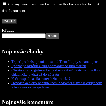
Save my name, email, and website in this browser for the next
time I comment.
Hľadať
Hľadať
Najnovšie články
Trpieť pre krásu je minulosťou! Tieto šľapky si zamilujete
Spoznajte históriu a silu podmanivého ultramarínu
Chystáte sa po grilovačke na dovolenku? Takto vám jedlo v
chladničke vydrží až do návratu
V čom spočíva sila materského mlieka?
Dovolenka alebo nehnuteľnosť? Slováci si medzi oddychom
a bývaním vyberajú tesne
Najnovšie komentáre