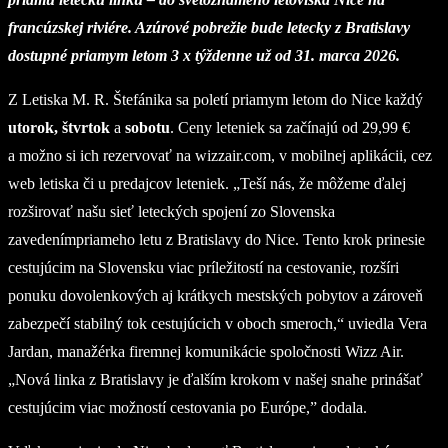
francúzskej riviére. Azúrové pobrežie bude letecky z Bratislavy
dostupné priamym letom 3 x týždenne už od 31. marca 2026.
Z Letiska M. R. Štefánika sa poletí priamym letom do Nice každý
utorok, štvrtok
a
sobotu
. Ceny leteniek sa začínajú od 29,99 €
a možno si ich rezervovať na wizzair.com, v mobilnej aplikácii, cez
web letiska či u predajcov leteniek. „Teší nás, že môžeme ďalej
rozširovať našu sieť leteckých spojení zo Slovenska
zavedenímpriameho letu z Bratislavy do Nice. Tento krok prinesie
cestujúcim na Slovensku viac príležitostí na cestovanie, rozšíri
ponuku dovolenkových aj krátkych mestských pobytov a zároveň
zabezpečí stabilný tok cestujúcich v oboch smeroch,“ uviedla Vera
Jardan, manažérka firemnej komunikácie spoločnosti Wizz Air.
„Nová linka z Bratislavy je ďalším krokom v našej snahe prinášať
cestujúcim viac možností cestovania po Európe,” dodala.