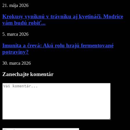
21. mája 2026
Krokusy vyniknú v trávniku aj kvetináči. Modrice
vám budú robiť...
5. marca 2026
Imunita a črevá: Akú rolu hrajú fermentované
potraviny?
30. marca 2026
Zanechajte komentár