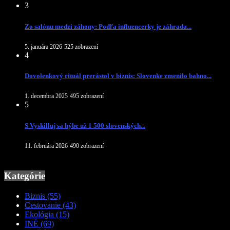
3
Zo salónu medzi záhony: Podľa influencerky je záhrada...
5. januára 2026
525 zobrazení
4
Dovolenkový rituál prerástol v biznis: Slovenke zmenilo bahno...
1. decembra 2025
495 zobrazení
5
S Vyskilluj sa hýbe už 1 500 slovenských...
11. februára 2026
490 zobrazení
Kategórie
Biznis
(55)
Cestovanie
(43)
Ekológia
(15)
INÉ
(69)