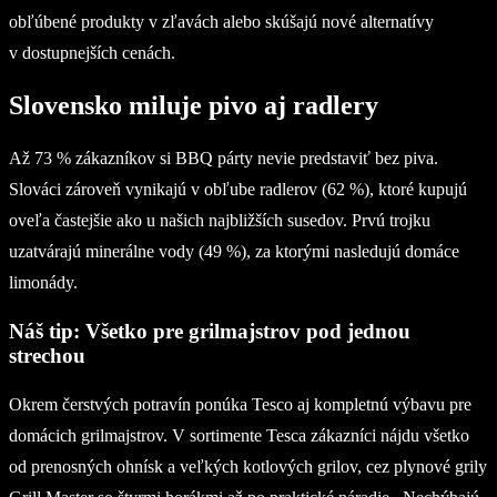
obľúbené produkty v zľavách alebo skúšajú nové alternatívy
v dostupnejších cenách.
Slovensko miluje pivo aj radlery
Až 73 % zákazníkov si BBQ párty nevie predstaviť bez piva.
Slováci zároveň vynikajú v obľube radlerov (62 %), ktoré kupujú
oveľa častejšie ako u našich najbližších susedov. Prvú trojku
uzatvárajú minerálne vody (49 %), za ktorými nasledujú domáce
limonády.
Náš tip: Všetko pre grilmajstrov pod jednou
strechou
Okrem čerstvých potravín ponúka Tesco aj kompletnú výbavu pre
domácich grilmajstrov. V sortimente Tesca zákazníci nájdu všetko
od prenosných ohnísk a veľkých kotlových grilov, cez plynové grily