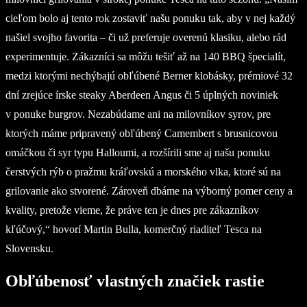
cieľom bolo aj tento rok zostaviť našu ponuku tak, aby v nej každý
našiel svojho favorita – či už preferuje overenú klasiku, alebo rád
experimentuje. Zákazníci sa môžu tešiť až na 140 BBQ špecialít,
medzi ktorými nechýbajú obľúbené Berner klobásky, prémiové 32
dní zrejúce írske steaky Aberdeen Angus či 5 úplných noviniek
v ponuke burgrov. Nezabúdame ani na milovníkov syrov, pre
ktorých máme pripravený obľúbený Camembert s brusnicovou
omáčkou či syr typu Halloumi, a rozšírili sme aj našu ponuku
čerstvých rýb o pražmu kráľovskú a morského vlka, ktoré sú na
grilovanie ako stvorené. Zároveň dbáme na výborný pomer ceny a
kvality, pretože vieme, že práve ten je dnes pre zákazníkov
kľúčový,“ hovorí Martin Bulla, komerčný riaditeľ Tesca na
Slovensku.
Obľúbenosť vlastných značiek rastie