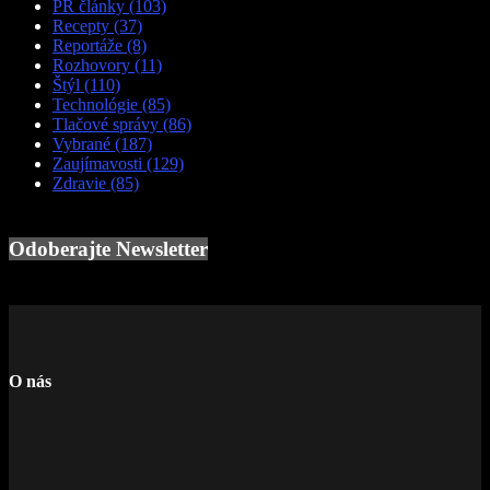
PR články
(103)
Recepty
(37)
Reportáže
(8)
Rozhovory
(11)
Štýl
(110)
Technológie
(85)
Tlačové správy
(86)
Vybrané
(187)
Zaujímavosti
(129)
Zdravie
(85)
Odoberajte Newsletter
O nás