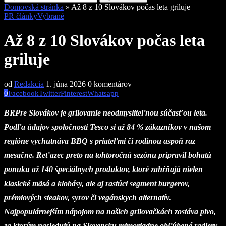
Domovská stránka
»
Až 8 z 10 Slovákov počas leta griluje
PR články
Vybrané
Až 8 z 10 Slovákov počas leta
griluje
od
Redakcia
1. júna 2026
0 komentárov
0
Facebook
Twitter
Pinterest
Whatsapp
BRPre Slovákov je grilovanie neodmysliteľnou súčasťou leta.
Podľa údajov spoločnosti Tesco si až 84 % zákazníkov v našom
regióne vychutnáva BBQ s priateľmi či rodinou aspoň raz
mesačne. Reťazec preto na tohtoročnú sezónu pripravil bohatú
ponuku až 140 špeciálnych produktov, ktoré zahŕňajú nielen
klasické mäsá a klobásy, ale aj rastúci segment burgerov,
prémiových steakov, syrov či vegánskych alternatív.
Najpopulárnejším nápojom na našich grilovačkách zostáva pivo,
za ktorým nasledujú na Slovensku mimoriadne obľúbené radlery.