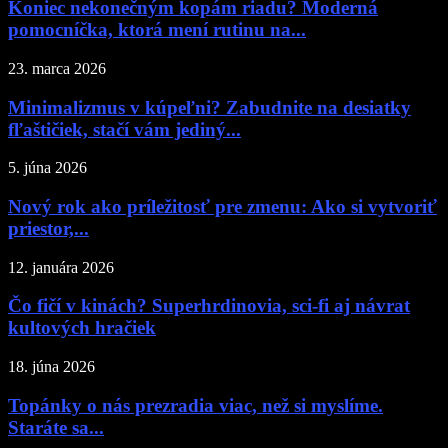
Koniec nekonečným kopám riadu? Moderná
pomocníčka, ktorá mení rutinu na...
23. marca 2026
Minimalizmus v kúpeľni? Zabudnite na desiatky
fľaštičiek, stačí vám jediný...
5. júna 2026
Nový rok ako príležitosť pre zmenu: Ako si vytvoriť
priestor,...
12. januára 2026
Čo fičí v kinách? Superhrdinovia, sci-fi aj návrat
kultových hračiek
18. júna 2026
Topánky o nás prezradia viac, než si myslíme.
Staráte sa...