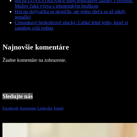
dm na LOVESTREAM-e spojí festivalové zážitky s osvetou:
Mužov čaká výzva s tehotenským bruškom
Hra na skrývačku sa skončila, ale jedno dieťa sa už nikdy
nenašlo!
Chrumkavé brokolicové placky: Ľahké letné jedlo, ktoré si
zamiluje celá rodina
Najnovšie komentáre
Žiadne komentáre na zobrazenie.
Sledujte nás
Facebook
Instagram
Linkedin
Email