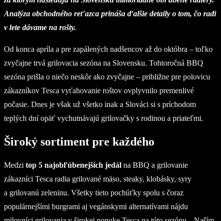
Analýza obchodného reťazca prináša ďalšie detaily o tom, čo radi
v lete dávame na rošty.
Od konca apríla a pre zapálených nadšencov až do októbra – toľko
zvyčajne trvá grilovacia sezóna na Slovensku. Tohtoročná BBQ
sezóna prišla o niečo neskôr ako zvyčajne – približne pre polovicu
zákazníkov Tesca vyťahovanie roštov ovplyvnilo premenlivé
počasie. Dnes je však už všetko inak a Slováci si s príchodom
teplých dní opäť vychutnávajú grilovačky s rodinou a priateľmi.
Široký sortiment pre každého
Medzi
top 5 najobľúbenejších jedál
na BBQ a grilovanie
zákazníci Tesca radia grilované mäso, steaky, klobásky, syry
a grilovanú zeleninu. Všetky tieto pochúťky spolu s čoraz
populárnejšími burgrami aj vegánskymi alternatívami nájdu
milovníci grilovania v širokej ponuke Tesca na túto sezónu. „Naším