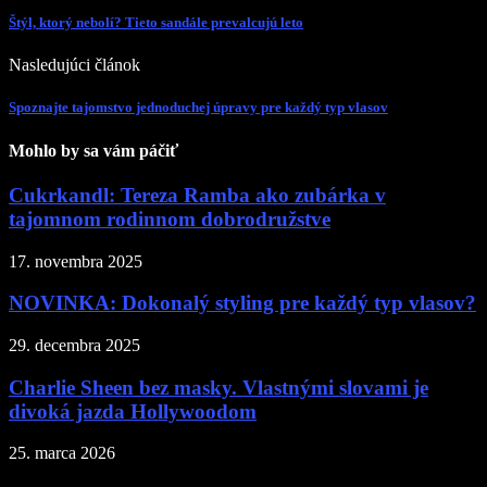
Štýl, ktorý nebolí? Tieto sandále prevalcujú leto
Nasledujúci článok
Spoznajte tajomstvo jednoduchej úpravy pre každý typ vlasov
Mohlo by sa vám páčiť
Cukrkandl: Tereza Ramba ako zubárka v
tajomnom rodinnom dobrodružstve
17. novembra 2025
NOVINKA: Dokonalý styling pre každý typ vlasov?
29. decembra 2025
Charlie Sheen bez masky. Vlastnými slovami je
divoká jazda Hollywoodom
25. marca 2026