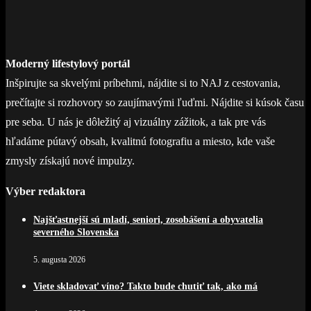
Moderný lifestylový portál
Inšpirujte sa skvelými príbehmi, nájdite si to NAJ z cestovania,
prečítajte si rozhovory so zaujímavými ľuďmi. Nájdite si kúsok času
pre seba. U nás je dôležitý aj vizuálny zážitok, a tak pre vás
hľadáme pútavý obsah, kvalitnú fotografiu a miesto, kde vaše
zmysly získajú nové impulzy.
Výber redaktora
Najšťastnejší sú mladí, seniori, zosobášení a obyvatelia
severného Slovenska
5. augusta 2026
Viete skladovať víno? Takto bude chutiť tak, ako má