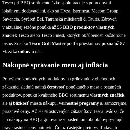
Tesco pri BBQ sortimente úzko spolupracuje s poprednými
lokálnymi dodávateľmi, ako sú Hyza, Istermeat, Mecom Group,
Savencia, Syráreň Bel, Tatranská mliekareň či Tauris. Zároveň
v aktuálnej sezóne ponúka až
55 BBQ produktov vlastných
značiek
Tesco alebo Tesco Finest, ktorých obľúbenosť každoročne
rastie. Značku
Tesco Grill Master
podľa prieskumov
pozná až 87
% zákazníkov
u nás.
Nákupné správanie mení aj inflácia
Pri výbere konkrétnych produktov na grilovanie v obchodoch
zákazníci sledujú najmä
čerstvosť
ponúkaného mäsa a ostatných
produktov, ponuku kvalitného BBQ sortimentu
vlastných značiek
,
ale aj
blízkosť
miesta nákupu,
vernostné programy
a, samozrejme,
priaznivé
ceny.
Až 70 % oslovených zákazníkov Tesca uvádza, že
ich nákupy na BBQ a grilovanie v poslednom období ovplyvňujú
práve rastúce ceny potravín. Čoraz častejšie preto vyhľadávajú