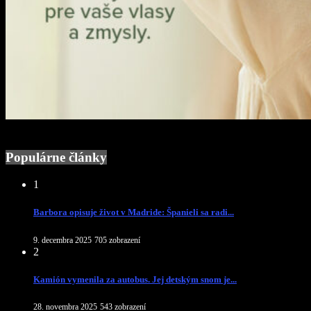
Populárne články
1
Barbora opisuje život v Madride: Španieli sa radi...
9. decembra 2025
705 zobrazení
2
Kamión vymenila za autobus. Jej detským snom je...
28. novembra 2025
543 zobrazení