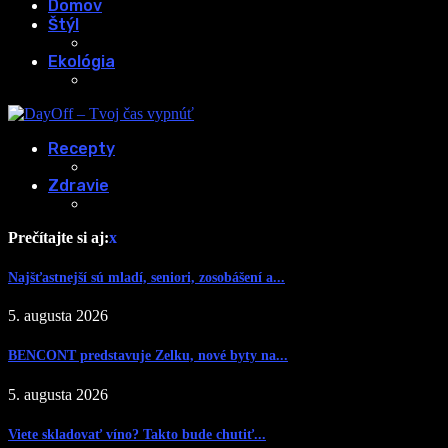
Domov
Štýl
Ekológia
Recepty
Zdravie
Prečítajte si aj:
x
Najšťastnejší sú mladí, seniori, zosobášení a...
5. augusta 2026
BENCONT predstavuje Zelku, nové byty na...
5. augusta 2026
Viete skladovať víno? Takto bude chutiť...