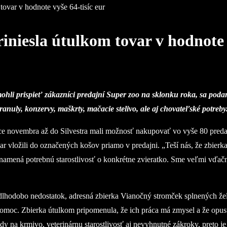
tovar v hodnote vyše 64-tisíc eur
iniesla útulkom tovar v hodnote v
ohli prispieť zákazníci predajní Super zoo na sklonku roka, sa podar
uly, konzervy, maškrty, mačacie stelivo, ale aj chovateľské potreby
vice novembra až do Silvestra mali možnosť nakupovať vo vyše 80 pred
r vložili do označených košov priamo v predajni. „Teší nás, že zbierka
 znamená potrebnú starostlivosť o konkrétne zvieratko. Sme veľmi vďač
e dlhodobo nedostatok, adresná zbierka Vianočný stromček splnených ž
omoc. Zbierka útulkom pripomenula, že ich práca má zmysel a že opuste
lady na krmivo, veterinárnu starostlivosť aj nevyhnutné zákroky, preto 