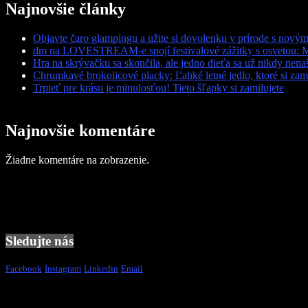
Najnovšie články
Objavte čaro glampingu a užite si dovolenku v prírode s nov
dm na LOVESTREAM-e spojí festivalové zážitky s osvetou: 
Hra na skrývačku sa skončila, ale jedno dieťa sa už nikdy nena
Chrumkavé brokolicové placky: Ľahké letné jedlo, ktoré si zami
Trpieť pre krásu je minulosťou! Tieto šľapky si zamilujete
Najnovšie komentáre
Žiadne komentáre na zobrazenie.
Sledujte nás
Facebook
Instagram
Linkedin
Email