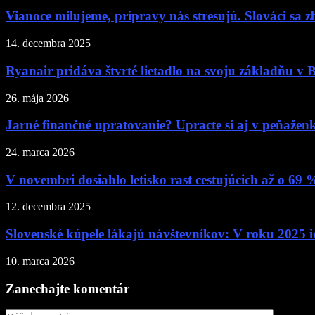
Vianoce milujeme, prípravy nás stresujú. Slováci sa z
14. decembra 2025
Ryanair pridáva štvrté lietadlo na svoju základňu v Br
26. mája 2026
Jarné finančné upratovanie? Upracte si aj v peňažen
24. marca 2026
V novembri dosiahlo letisko rast cestujúcich až o 69 
12. decembra 2025
Slovenské kúpele lákajú návštevníkov: V roku 2025 ich
10. marca 2026
Zanechajte komentár