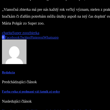
„Vianočná zbierka má pre nás každý rok veľký význam, nielen z prak
hračkám či ďalším potrebám môžu útulky aspoň na istý čas doplniť svo
Mária Polgár zo Super zoo.
charita
Super zoo
zbierka
0
Facebook
Twitter
Pinterest
Whatsapp
Redakcia
Predchádzajúci článok
Farba roka si podmaní váš šatník aj srdce
Nasledujúci článok