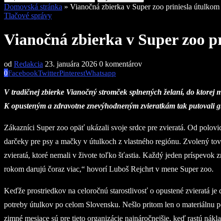
Domovská stránka
»
Vianočná zbierka v Super zoo priniesla útulkom 
Tlačové správy
Vianočná zbierka v Super zoo pr
od
Redakcia
23. januára 2026
0 komentárov
0
Facebook
Twitter
Pinterest
Whatsapp
V tradičnej zbierke Vianočný stromček splnených želaní, do ktorej m
K opusteným a zdravotne znevýhodneným zvieratkám tak putovali gran
Zákazníci Super zoo opäť ukázali svoje srdce pre zvieratá. Od polo
darčeky pre psy a mačky v útulkoch z vlastného regiónu. Zvolený tova
zvieratá, ktoré nemali v živote toľko šťastia. Každý jeden príspevok
rokom darujú čoraz viac,“ hovorí Luboš Rejchrt v mene Super zoo.
Keďže prostriedkov na celoročnú starostlivosť o opustené zvieratá j
potreby útulkov po celom Slovensku. Nešlo pritom len o materiálnu p
zimné mesiace sú pre tieto organizácie najnáročnejšie, keď rastú nák