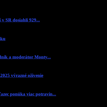
v SR dosiahli 929...
sku
ník a moderátor Monty...
2025 výrazné oživenie
zec ponúka viac potravín...