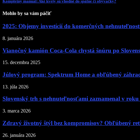
Kompletný manuál: Aké kvety sú vhodné do spálne či obývačky?
Mohlo by sa vám páčiť
2025: Objemy investícií do komerčných nehnuteľností 
8. januára 2026
Vianočný kamión Coca-Cola chystá šnúru po Sloven
15. decembra 2025
Júlový program: Spektrum Home a obľúbený záhrad
13. júla 2026
Slovenský trh s nehnuteľnosťami zaznamenal v roku 
3. marca 2026
Zdravý životný štýl bez kompromisov? Obľúbený reťa
26. januára 2026