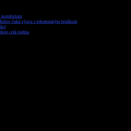
ým komfortom
Mužov čaká výzva s tehotenským bruškom
šlo!
luje celá rodina