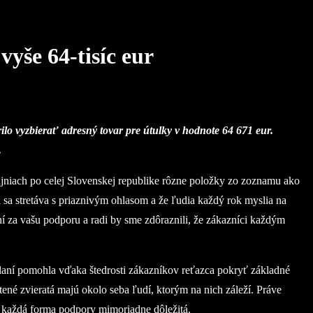
yše 64-tisíc eur
ilo vyzbierať adresný tovar pre útulky v hodnote 64 671 eur.
.
ajniach po celej Slovenskej republike rôzne položky zo zoznamu ako
 sa stretáva s priaznivým ohlasom a že ľudia každý rok myslia na
ní za vašu podporu a radi by sme zdôraznili, že zákazníci každým
elaní pomohla vďaka štedrosti zákazníkov reťazca pokryť základné
né zvieratá majú okolo seba ľudí, ktorým na nich záleží. Práve
je každá forma podpory mimoriadne dôležitá.