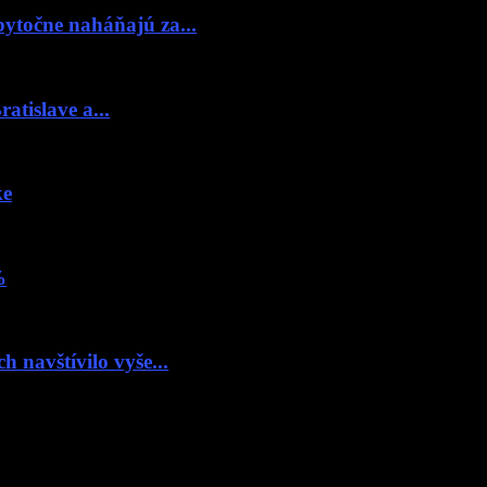
bytočne naháňajú za...
atislave a...
ke
%
 navštívilo vyše...