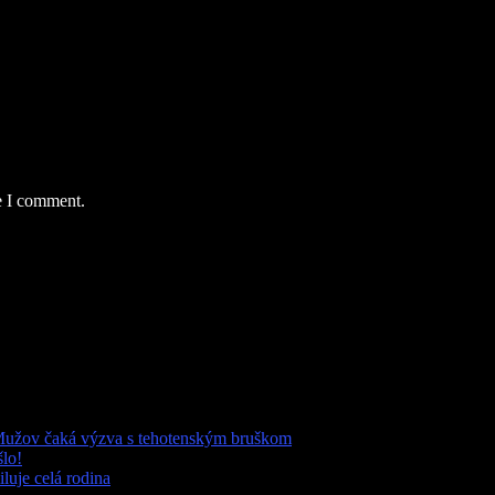
e I comment.
Mužov čaká výzva s tehotenským bruškom
šlo!
luje celá rodina