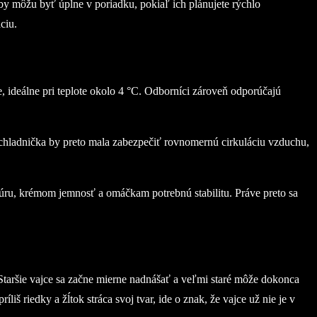
eby môžu byť úplne v poriadku, pokiaľ ich plánujete rýchlo
ciu.
de, ideálne pri teplote okolo 4 °C. Odborníci zároveň odporúčajú
 chladnička by preto mala zabezpečiť rovnomernú cirkuláciu vzduchu,
ktúru, krémom jemnosť a omáčkam potrebnú stabilitu. Práve preto sa
 Staršie vajce sa začne mierne nadnášať a veľmi staré môže dokonca
iš riedky a žĺtok stráca svoj tvar, ide o znak, že vajce už nie je v