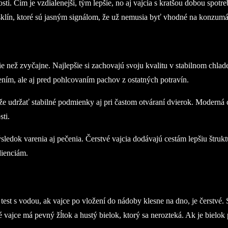
i. Čím je vzdialenejší, tým lepšie, no aj vajcia s kratšou dobou spotr
klín, ktoré sú jasným signálom, že už nemusia byť vhodné na konzumá
šie než zvyčajne. Najlepšie si zachovajú svoju kvalitu v stabilnom chla
ním, ale aj pred pohlcovaním pachov z ostatných potravín.
že udržať stabilné podmienky aj pri častom otváraní dvierok. Moderná
sti.
sledok varenia aj pečenia. Čerstvé vajcia dodávajú cestám lepšiu štru
dienciám.
test s vodou, ak vajce po vložení do nádoby klesne na dno, je čerstvé.
ajce má pevný žĺtok a hustý bielok, ktorý sa nerozteká. Ak je bielok príl