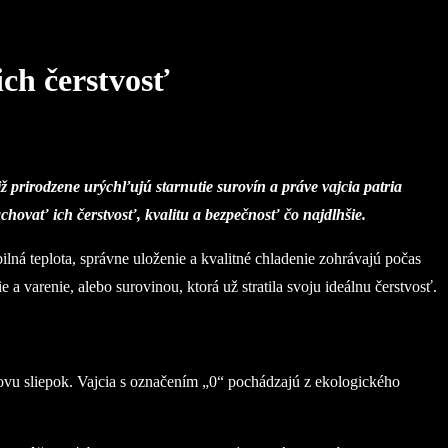
ich čerstvosť
iž prirodzene urýchľujú starnutie surovín a práve vajcia patria
achovať ich čerstvosť, kvalitu a bezpečnosť čo najdlhšie.
lná teplota, správne uloženie a kvalitné chladenie zohrávajú počas
a varenie, alebo surovinou, ktorá už stratila svoju ideálnu čerstvosť.
hovu sliepok. Vajcia s označením „0“ pochádzajú z ekologického