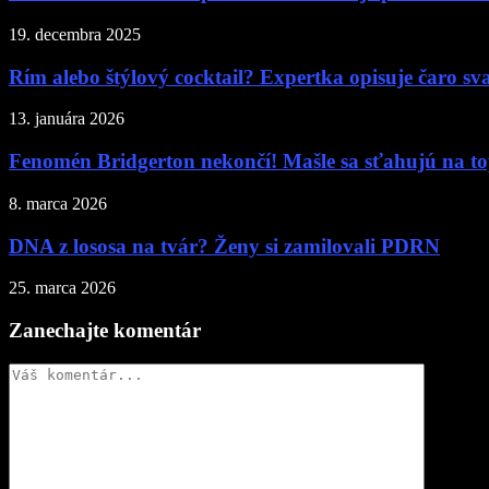
19. decembra 2025
Rím alebo štýlový cocktail? Expertka opisuje čaro sv
13. januára 2026
Fenomén Bridgerton nekončí! Mašle sa sťahujú na to
8. marca 2026
DNA z lososa na tvár? Ženy si zamilovali PDRN
25. marca 2026
Zanechajte komentár