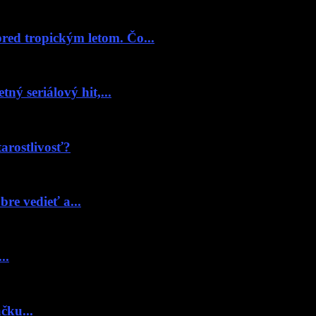
red tropickým letom. Čo...
ný seriálový hit,...
tarostlivosť?
re vedieť a...
..
čku...