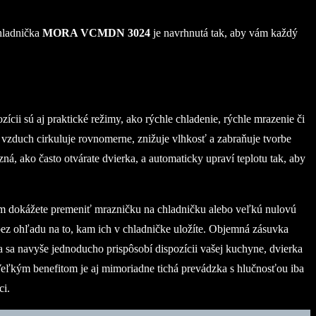
chladnička
MORA VCMDN 3024
je navrhnutá tak, aby vám každý
ii sú aj praktické režimy, ako rýchle chladenie, rýchle mrazenie či
zduch cirkuluje rovnomerne, znižuje vlhkosť a zabraňuje tvorbe
 ako často otvárate dvierka, a automaticky upraví teplotu tak, aby
ykom dokážete premeniť mrazničku na chladničku alebo veľkú nulovú
ez ohľadu na to, kam ich v chladničke uložíte. Objemná zásuvka
a sa navyše jednoducho prispôsobí dispozícii vašej kuchyne, dvierka
 Veľkým benefitom je aj mimoriadne tichá prevádzka s hlučnosťou iba
ci.