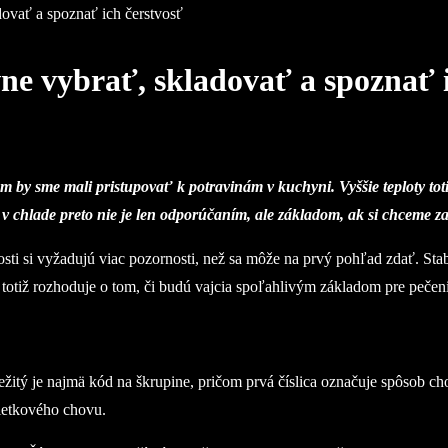
dovať a spoznať ich čerstvosť
ne vybrať, skladovať a spoznať 
ým by sme mali pristupovať k potravinám v kuchyni. Vyššie teploty tot
e v chlade preto nie je len odporúčaním, ale základom, ak si chceme z
ti si vyžadujú viac pozornosti, než sa môže na prvý pohľad zdať. Stabi
totiž rozhoduje o tom, či budú vajcia spoľahlivým základom pre pečenie 
žitý je najmä kód na škrupine, pričom prvá číslica označuje spôsob c
ietkového chovu.