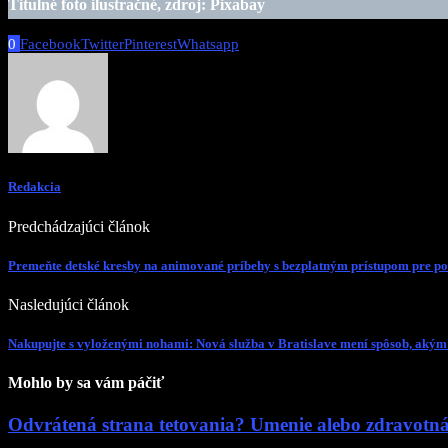
Titulné foto ilustračné, zdroj: Pixabay
0
Facebook
Twitter
Pinterest
Whatsapp
Redakcia
Predchádzajúci článok
Premeňte detské kresby na animované príbehy s bezplatným prístupom pre 
Nasledujúci článok
Nakupujte s vyloženými nohami: Nová služba v Bratislave mení spôsob, aký
Mohlo by sa vám páčiť
Odvrátená strana tetovania? Umenie alebo zdravotn