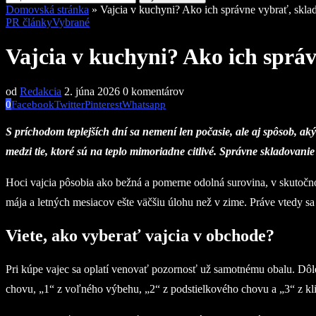
Domovská stránka
»
Vajcia v kuchyni? Ako ich správne vybrať, skla
PR články
Vybrané
Vajcia v kuchyni? Ako ich správ
od
Redakcia
2. júna 2026
0 komentárov
0
Facebook
Twitter
Pinterest
Whatsapp
S príchodom teplejších dní sa nemení len počasie, ale aj spôsob, ak
medzi tie, ktoré sú na teplo mimoriadne citlivé. Správne skladovani
Hoci vajcia pôsobia ako bežná a pomerne odolná surovina, v skutočnos
mája a letných mesiacov ešte väčšiu úlohu než v zime. Práve vtedy sa 
Viete, ako vyberať vajcia v obchode?
Pri kúpe vajec sa oplatí venovať pozornosť už samotnému obalu. Dôle
chovu, „1“ z voľného výbehu, „2“ z podstielkového chovu a „3“ z kl