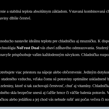
ladenie a stabilná teplota absolútnym základom. Vstavaná kombinovaná 
viny dlhšie čerstvé.
cho nastavíte ideálnu teplotu pre chladničku aj mrazničku. K dispozíc
Technológia
NoFrost Dual
vás zbaví zdĺhavého odmrazovania. Studený v
 navyše prispôsobuje vašim každodenným návykom. Chladnička rozpozná,
 potrebujete viac priestoru na nápoje alebo občerstvenie. Jediným dot
e studeného vzduchu, vďaka čomu sú potraviny optimálne uskladnené b
leniny, ktoré si tak zachovajú čerstvosť, chuť aj vitamíny. Chladničk
ného skla bezpečne unesú aj ťažšie hrnce či väčšie balenia potravín.
kou alebo jedálňou a jej chod vás nebude rušiť ani počas večera či no