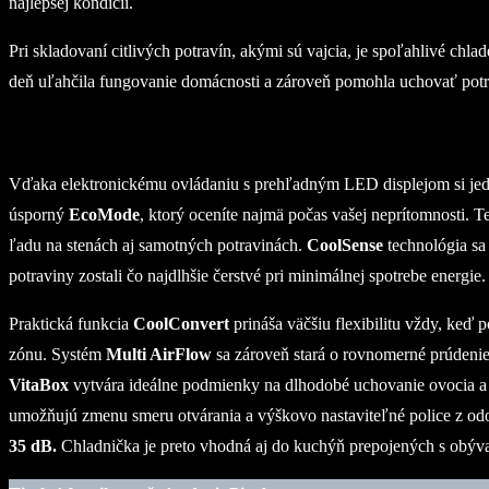
najlepšej kondícii.
Pri skladovaní citlivých potravín, akými sú vajcia, je spoľahlivé ch
deň uľahčila fungovanie domácnosti a zároveň pomohla uchovať potra
Vďaka elektronickému ovládaniu s prehľadným LED displejom si jednodu
úsporný
EcoMode
, ktorý oceníte najmä počas vašej neprítomnosti. 
ľadu na stenách aj samotných potravinách.
CoolSense
technológia sa
potraviny zostali čo najdlhšie čerstvé pri minimálnej spotrebe energie.
Praktická funkcia
CoolConvert
prináša väčšiu flexibilitu vždy, keď
zónu. Systém
Multi AirFlow
sa zároveň stará o rovnomerné prúdeni
VitaBox
vytvára ideálne podmienky na dlhodobé uchovanie ovocia a ze
umožňujú zmenu smeru otvárania a výškovo nastaviteľné police z odol
35 dB.
Chladnička je preto vhodná aj do kuchýň prepojených s obývač