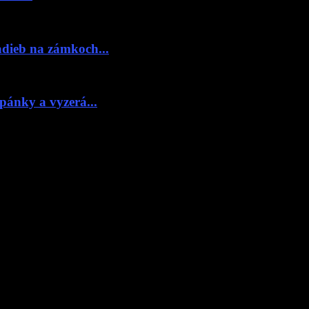
adieb na zámkoch...
pánky a vyzerá...