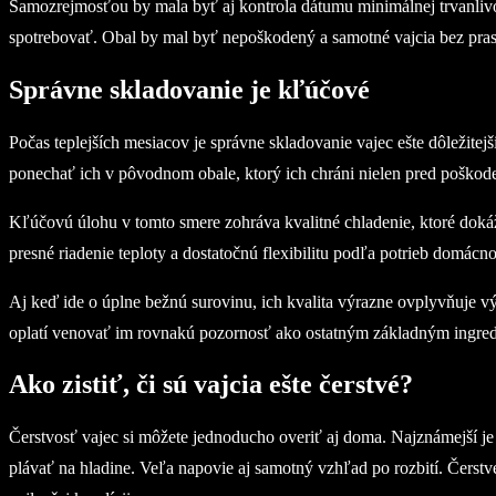
Samozrejmosťou by mala byť aj kontrola dátumu minimálnej trvanlivost
spotrebovať. Obal by mal byť nepoškodený a samotné vajcia bez pras
Správne skladovanie je kľúčové
Počas teplejších mesiacov je správne skladovanie vajec ešte dôležitej
ponechať ich v pôvodnom obale, ktorý ich chráni nielen pred poškode
Kľúčovú úlohu v tomto smere zohráva kvalitné chladenie, ktoré doká
presné riadenie teploty a dostatočnú flexibilitu podľa potrieb domácno
Aj keď ide o úplne bežnú surovinu, ich kvalita výrazne ovplyvňuje vý
oplatí venovať im rovnakú pozornosť ako ostatným základným ingre
Ako zistiť, či sú vajcia ešte čerstvé?
Čerstvosť vajec si môžete jednoducho overiť aj doma. Najznámejší je 
plávať na hladine. Veľa napovie aj samotný vzhľad po rozbití. Čerstvé v