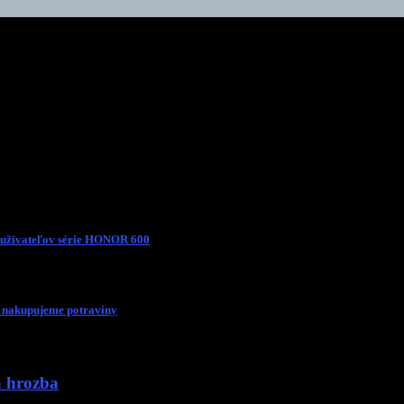
používateľov série HONOR 600
m nakupujeme potraviny
á hrozba