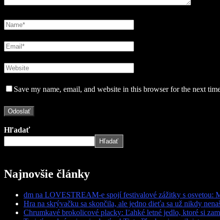
Save my name, email, and website in this browser for the next tim
Hľadať
Hľadať
Najnovšie články
dm na LOVESTREAM-e spojí festivalové zážitky s osvetou: 
Hra na skrývačku sa skončila, ale jedno dieťa sa už nikdy nena
Chrumkavé brokolicové placky: Ľahké letné jedlo, ktoré si zami