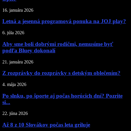
16. januára 2026
Letná a jesenná programová ponuka na JOJ play?
6. júla 2026
Aby sme boli dobrými rodičmi, nemusíme byť
podľa Bluey dokonalí
21. januára 2026
Z rozprávky do rozprávky s detským oblečením?
4. mája 2026
Po slnku, po športe aj počas horúcich dní? Pozrite
si...
22. júna 2026
Až 8 z 10 Slovákov počas leta griluje