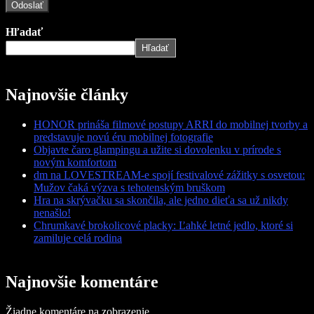
Hľadať
Hľadať
Najnovšie články
HONOR prináša filmové postupy ARRI do mobilnej tvorby a
predstavuje novú éru mobilnej fotografie
Objavte čaro glampingu a užite si dovolenku v prírode s
novým komfortom
dm na LOVESTREAM-e spojí festivalové zážitky s osvetou:
Mužov čaká výzva s tehotenským bruškom
Hra na skrývačku sa skončila, ale jedno dieťa sa už nikdy
nenašlo!
Chrumkavé brokolicové placky: Ľahké letné jedlo, ktoré si
zamiluje celá rodina
Najnovšie komentáre
Žiadne komentáre na zobrazenie.