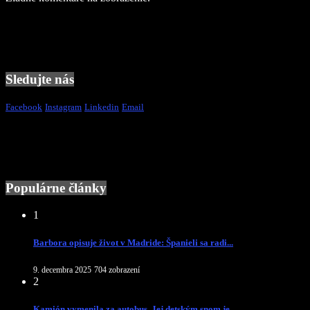
Sledujte nás
Facebook
Instagram
Linkedin
Email
Populárne články
1
Barbora opisuje život v Madride: Španieli sa radi...
9. decembra 2025
704 zobrazení
2
Kamión vymenila za autobus. Jej detským snom je...