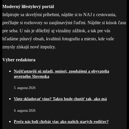
Moderný lifestylový portál
Inšpirujte sa skvelými príbehmi, nájdite si to NAJ z cestovania,
prečítajte si rozhovory so zaujímavými ľuďmi. Nájdite si kúsok času
pre seba. U nás je dôležitý aj vizuálny zážitok, a tak pre vás
hľadáme pútavý obsah, kvalitnú fotografiu a miesto, kde vaše
zmysly získajú nové impulzy.
Výber redaktora
Najšťastnejší sú mladí, seniori, zosobášení a obyvatelia
severného Slovenska
5. augusta 2026
Viete skladovať víno? Takto bude chutiť tak, ako má
4. augusta 2026
Prečo nás bolí chrbát viac ako našich starých rodičov?