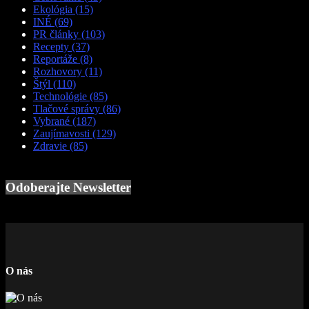
Ekológia
(15)
INÉ
(69)
PR články
(103)
Recepty
(37)
Reportáže
(8)
Rozhovory
(11)
Štýl
(110)
Technológie
(85)
Tlačové správy
(86)
Vybrané
(187)
Zaujímavosti
(129)
Zdravie
(85)
Odoberajte Newsletter
O nás