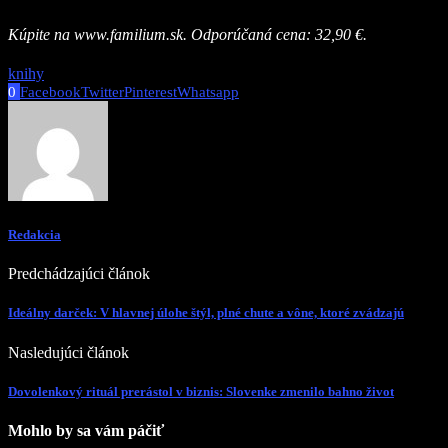
Kúpite na www.familium.sk. Odporúčaná cena: 32,90 €.
knihy
0
Facebook
Twitter
Pinterest
Whatsapp
Redakcia
Predchádzajúci článok
Ideálny darček: V hlavnej úlohe štýl, plné chute a vône, ktoré zvádzajú
Nasledujúci článok
Dovolenkový rituál prerástol v biznis: Slovenke zmenilo bahno život
Mohlo by sa vám páčiť