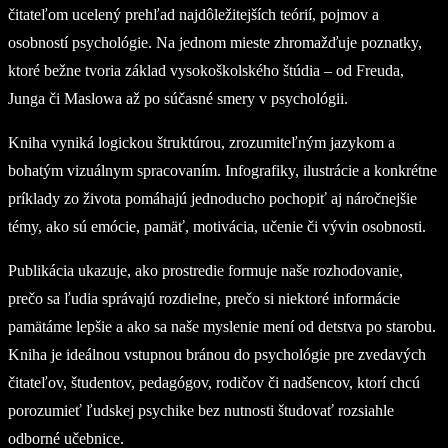
čitateľom ucelený prehľad najdôležitejších teórií, pojmov a
osobností psychológie. Na jednom mieste zhromažďuje poznatky,
ktoré bežne tvoria základ vysokoškolského štúdia – od Freuda,
Junga či Maslowa až po súčasné smery v psychológii.
Kniha vyniká logickou štruktúrou, zrozumiteľným jazykom a
bohatým vizuálnym spracovaním. Infografiky, ilustrácie a konkrétne
príklady zo života pomáhajú jednoducho pochopiť aj náročnejšie
témy, ako sú emócie, pamäť, motivácia, učenie či vývin osobnosti.
Publikácia ukazuje, ako prostredie formuje naše rozhodovanie,
prečo sa ľudia správajú rozdielne, prečo si niektoré informácie
pamätáme lepšie a ako sa naše myslenie mení od detstva po starobu.
Kniha je ideálnou vstupnou bránou do psychológie pre zvedavých
čitateľov, študentov, pedagógov, rodičov či nadšencov, ktorí chcú
porozumieť ľudskej psychike bez nutnosti študovať rozsiahle
odborné učebnice.