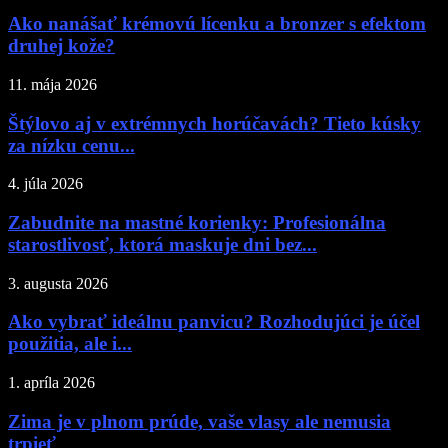
Ako nanášať krémovú lícenku a bronzer s efektom
druhej kože?
11. mája 2026
Štýlovo aj v extrémnych horúčavách? Tieto kúsky
za nízku cenu...
4. júla 2026
Zabudnite na mastné korienky: Profesionálna
starostlivosť, ktorá maskuje dni bez...
3. augusta 2026
Ako vybrať ideálnu panvicu? Rozhodujúci je účel
použitia, ale i...
1. apríla 2026
Zima je v plnom prúde, vaše vlasy ale nemusia
trpieť